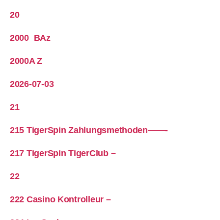
20
2000_BAz
2000A Z
2026-07-03
21
215 TigerSpin Zahlungsmethoden——-
217 TigerSpin TigerClub –
22
222 Casino Kontrolleur –