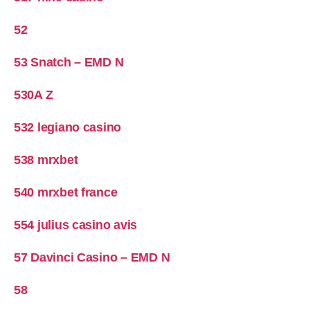
52
53 Snatch – EMD N
530A Z
532 legiano casino
538 mrxbet
540 mrxbet france
554 julius casino avis
57 Davinci Casino – EMD N
58