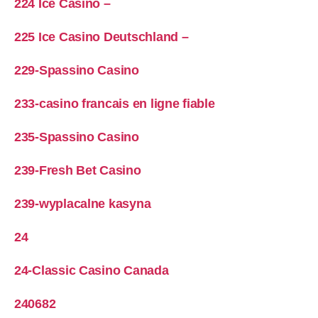
224 Ice Casino –
225 Ice Casino Deutschland –
229-Spassino Casino
233-casino francais en ligne fiable
235-Spassino Casino
239-Fresh Bet Casino
239-wyplacalne kasyna
24
24-Classic Casino Canada
240682