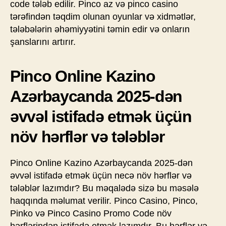
code tələb edilir. Pinco az və pinco casino
tərəfindən təqdim olunan oyunlar və xidmətlər,
tələbələrin əhəmiyyətini təmin edir və onların
şanslarını artırır.
Pinco Online Kazino
Azərbaycanda 2025-dən
əvvəl istifadə etmək üçün
növ hərflər və tələblər
Pinco Online Kazino Azərbaycanda 2025-dən
əvvəl istifadə etmək üçün necə növ hərflər və
tələblər lazımdır? Bu məqalədə sizə bu məsələ
haqqında məlumat verilir. Pinco Casino, Pinco,
Pinko və Pinco Casino Promo Code növ
hərflərindən istifadə etmək lazımdır. Bu hərflər və