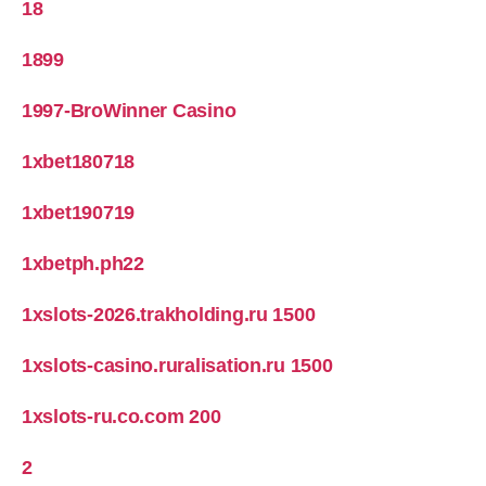
18
1899
1997-BroWinner Casino
1xbet180718
1xbet190719
1xbetph.ph22
1xslots-2026.trakholding.ru 1500
1xslots-casino.ruralisation.ru 1500
1xslots-ru.co.com 200
2