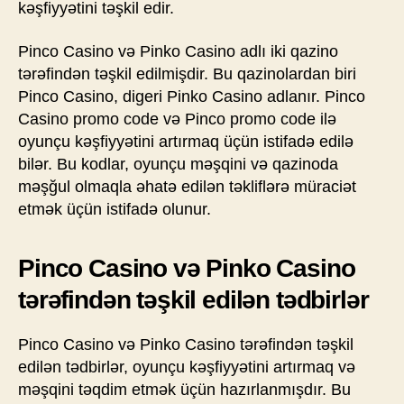
kəşfiyyətini təşkil edir.
Pinco Casino və Pinko Casino adlı iki qazino
tərəfindən təşkil edilmişdir. Bu qazinolardan biri
Pinco Casino, digeri Pinko Casino adlanır. Pinco
Casino promo code və Pinco promo code ilə
oyunçu kəşfiyyətini artırmaq üçün istifadə edilə
bilər. Bu kodlar, oyunçu məşqini və qazinoda
məşğul olmaqla əhatə edilən təkliflərə müraciət
etmək üçün istifadə olunur.
Pinco Casino və Pinko Casino
tərəfindən təşkil edilən tədbirlər
Pinco Casino və Pinko Casino tərəfindən təşkil
edilən tədbirlər, oyunçu kəşfiyyətini artırmaq və
məşqini təqdim etmək üçün hazırlanmışdır. Bu