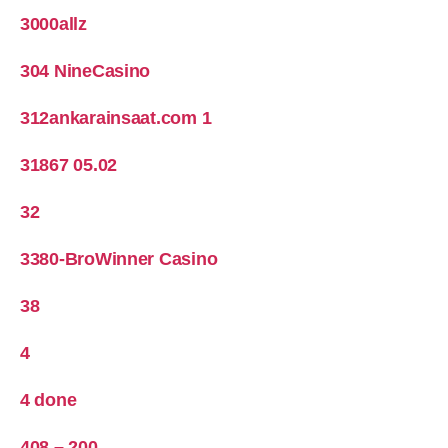
3000allz
304 NineCasino
312ankarainsaat.com 1
31867 05.02
32
3380-BroWinner Casino
38
4
4 done
408 – 200