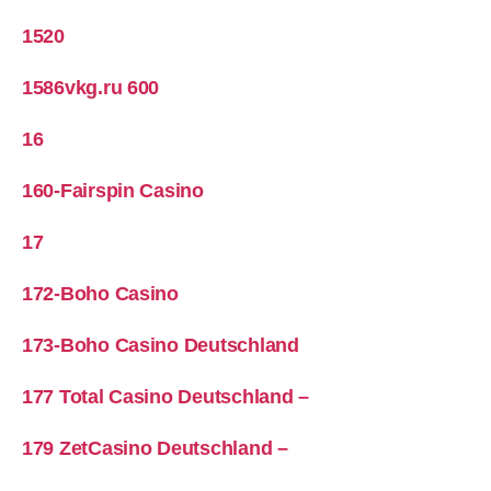
1520
1586vkg.ru 600
16
160-Fairspin Casino
17
172-Boho Casino
173-Boho Casino Deutschland
177 Total Casino Deutschland –
179 ZetCasino Deutschland –