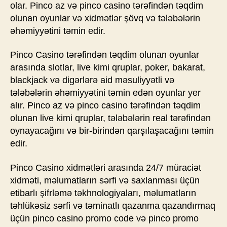
olar. Pinco az və pinco casino tərəfindən təqdim
olunan oyunlar və xidmətlər şövq və tələbələrin
əhəmiyyətini təmin edir.
Pinco Casino tərəfindən təqdim olunan oyunlar
arasında slotlar, live kimi qruplar, poker, bakarat,
blackjack və digərlərə aid məsuliyyətli və
tələbələrin əhəmiyyətini təmin edən oyunlar yer
alır. Pinco az və pinco casino tərəfindən təqdim
olunan live kimi qruplar, tələbələrin real tərəfindən
oynayacağını və bir-birindən qarşılaşacağını təmin
edir.
Pinco Casino xidmətləri arasında 24/7 müraciət
xidməti, məlumatların sərfi və saxlanması üçün
etibarlı şifrləmə təkhnologiyaları, məlumatların
təhlükəsiz sərfi və təminatlı qazanma qazandırmaq
üçün pinco casino promo code və pinco promo