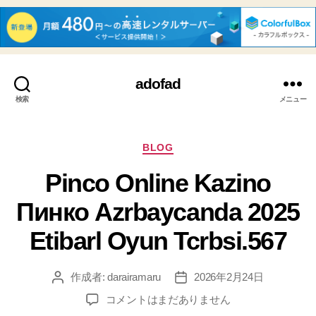
adofad
検索
メニュー
カ
BLOG
テ
Pinco Online Kazino
ゴ
リ
Пинко Azrbaycanda 2025
ー
Etibarl Oyun Tcrbsi.567
作成者:
darairamaru
2026年2月24日
投
投
稿
稿
Pinco
コメントはまだありません
者
日
Online