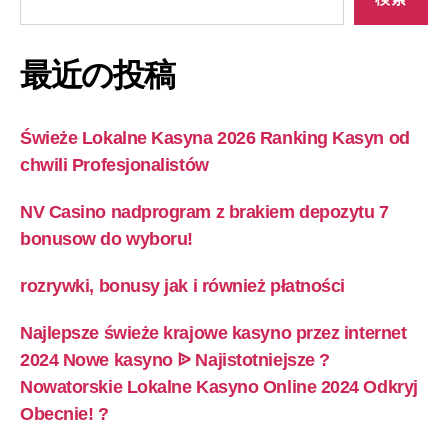
最近の投稿
Świeże Lokalne Kasyna 2026 Ranking Kasyn od
chwili Profesjonalistów
NV Casino nadprogram z brakiem depozytu 7
bonusow do wyboru!
rozrywki, bonusy jak i również płatności
Najlepsze świeże krajowe kasyno przez internet
2024 Nowe kasyno ᐉ Najistotniejsze ?
Nowatorskie Lokalne Kasyno Online 2024 Odkryj
Obecnie! ?