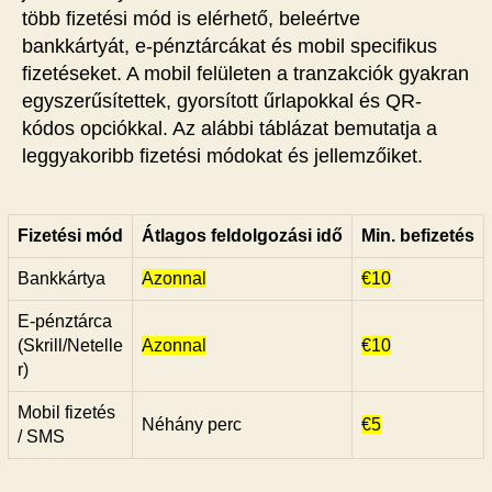
több fizetési mód is elérhető, beleértve
bankkártyát, e-pénztárcákat és mobil specifikus
fizetéseket. A mobil felületen a tranzakciók gyakran
egyszerűsítettek, gyorsított űrlapokkal és QR-
kódos opciókkal. Az alábbi táblázat bemutatja a
leggyakoribb fizetési módokat és jellemzőiket.
Fizetési mód
Átlagos feldolgozási idő
Min. befizetés
Bankkártya
Azonnal
€10
E-pénztárca
(Skrill/Netelle
Azonnal
€10
r)
Mobil fizetés
Néhány perc
€5
/ SMS