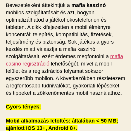
Bevezetésként áttekintjük a
mafia kaszinó
mobilos szolgáltatásait és azt, hogyan
optimalizálhatod a játékot okostelefonon és
tableten. A cikk kifejezetten a mobil élményre
koncentrál: telepítés, kompatibilitás, fizetések,
teljesítmény és biztonság. Sok játékos a gyors
kezdés miatt választja a mafia kaszinó
szolgáltatásait, ezért érdemes megfontolni a
mafia
casino regisztráció
lehetőségét, mivel a mobil
felület és a regisztrációs folyamat sokszor
egyszerűbb mobilon. A következőkben részletezem
a legfontosabb tudnivalókat, gyakorlati lépéseket
és tippeket a zökkenőmentes mobil használathoz.
Gyors tények:
Mobil alkalmazás letöltés: általában < 50 MB;
ajánlott iOS 13+, Android 8+.