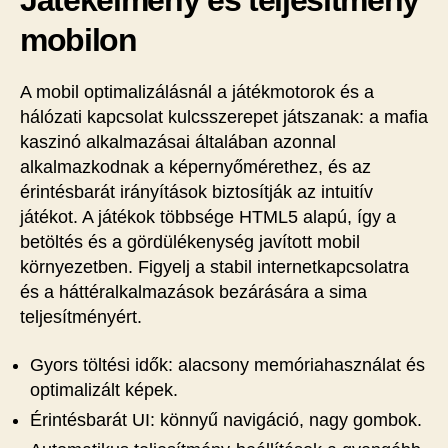
Játékélmény és teljesítmény
mobilon
A mobil optimalizálásnál a játékmotorok és a
hálózati kapcsolat kulcsszerepet játszanak: a mafia
kaszinó alkalmazásai általában azonnal
alkalmazkodnak a képernyőmérethez, és az
érintésbarát irányítások biztosítják az intuitív
játékot. A játékok többsége HTML5 alapú, így a
betöltés és a gördülékenység javított mobil
környezetben. Figyelj a stabil internetkapcsolatra
és a háttéralkalmazások bezárására a sima
teljesítményért.
Gyors töltési idők: alacsony memóriahasználat és
optimalizált képek.
Érintésbarát UI: könnyű navigáció, nagy gombok.