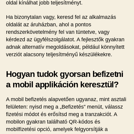
oldal kínálhat jobb teljesítményt.
Ha bizonytalan vagy, keresd fel az alkalmazás
oldalát az áruházban, ahol a pontos
rendszerkövetelmény fel van tüntetve, vagy
kérdezd az ügyfélszolgálatot. A fejlesztők gyakran
adnak alternatív megoldásokat, például könnyített
verziót alacsony teljesítményű készülékekre.
Hogyan tudok gyorsan befizetni
a mobil applikáción keresztül?
A mobil befizetés alapvetően ugyanaz, mint asztali
felületen: nyisd meg a „Befizetés” menüt, válassz
fizetési módot és erősítsd meg a tranzakciót. A
mobilon gyakran található QR-kódos és
mobilfizetési opció, amelyek felgyorsítják a