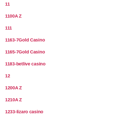
11
1100A Z
111
1163-7Gold Casino
1165-7Gold Casino
1183-betlive casino
12
1200A Z
1210A Z
1233-lizaro casino