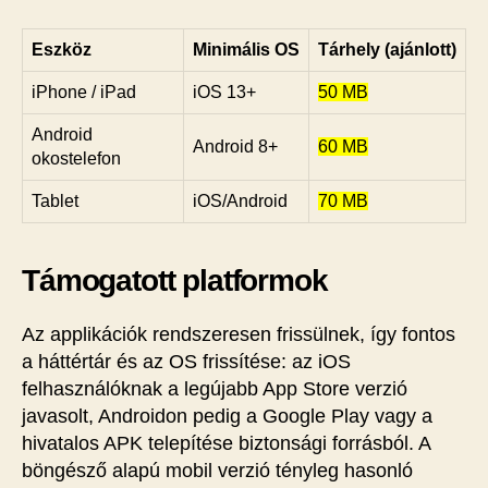
Eszköz
Minimális OS
Tárhely (ajánlott)
iPhone / iPad
iOS 13+
50 MB
Android
Android 8+
60 MB
okostelefon
Tablet
iOS/Android
70 MB
Támogatott platformok
Az applikációk rendszeresen frissülnek, így fontos
a háttértár és az OS frissítése: az iOS
felhasználóknak a legújabb App Store verzió
javasolt, Androidon pedig a Google Play vagy a
hivatalos APK telepítése biztonsági forrásból. A
böngésző alapú mobil verzió tényleg hasonló