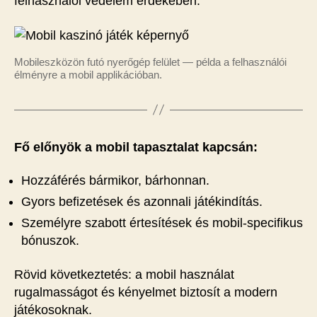
felhasználói védelem érdekében.
Mobileszközön futó nyerőgép felület — példa a felhasználói
élményre a mobil applikációban.
Fő előnyök a mobil tapasztalat kapcsán:
Hozzáférés bármikor, bárhonnan.
Gyors befizetések és azonnali játékindítás.
Személyre szabott értesítések és mobil-specifikus
bónuszok.
Rövid következtetés: a mobil használat
rugalmasságot és kényelmet biztosít a modern
játékosoknak.