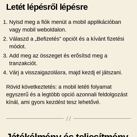
Letét lépésről lépésre
Nyisd meg a fiók menüt a mobil applikációban
vagy mobil weboldalon.
Válaszd a „Befizetés” opciót és a kívánt fizetési
módot.
Add meg az összeget és erősítsd meg a
tranzakciót.
Várj a visszaigazolásra, majd kezdj el játszani.
Rövid következtetés: a mobil letéti folyamat
egyszerű és a legtöbb opció azonnali feldolgozást
kínál, ami gyors kezdést tesz lehetővé.