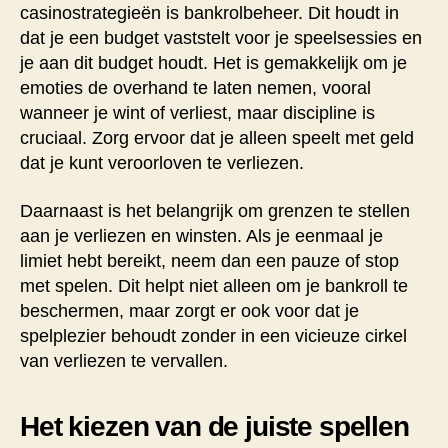
casinostrategieën is bankrolbeheer. Dit houdt in
dat je een budget vaststelt voor je speelsessies en
je aan dit budget houdt. Het is gemakkelijk om je
emoties de overhand te laten nemen, vooral
wanneer je wint of verliest, maar discipline is
cruciaal. Zorg ervoor dat je alleen speelt met geld
dat je kunt veroorloven te verliezen.
Daarnaast is het belangrijk om grenzen te stellen
aan je verliezen en winsten. Als je eenmaal je
limiet hebt bereikt, neem dan een pauze of stop
met spelen. Dit helpt niet alleen om je bankroll te
beschermen, maar zorgt er ook voor dat je
spelplezier behoudt zonder in een vicieuze cirkel
van verliezen te vervallen.
Het kiezen van de juiste spellen