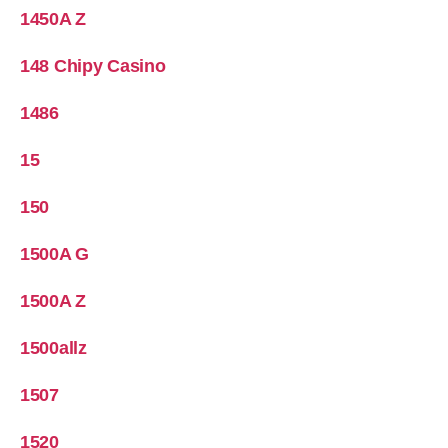
1450A Z
148 Chipy Casino
1486
15
150
1500A G
1500A Z
1500allz
1507
1520