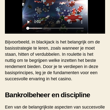
Bijvoorbeeld, in blackjack is het belangrijk om de
basisstrategie te leren, zoals wanneer je moet
staan, hitten of verdubbelen. In roulette is het
nuttig om te begrijpen welke inzetten het beste
rendement bieden. Door je te verdiepen in deze
basisprincipes, leg je de fundamenten voor een
succesvolle ervaring in het casino.
Bankrolbeheer en discipline
Een van de belangrijkste aspecten van succesvolle