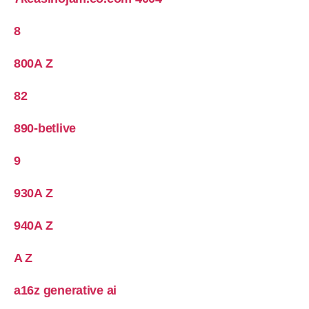
8
800A Z
82
890-betlive
9
930A Z
940A Z
A Z
a16z generative ai