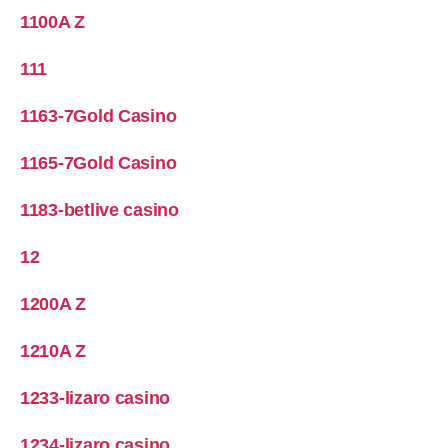
1100A Z
111
1163-7Gold Casino
1165-7Gold Casino
1183-betlive casino
12
1200A Z
1210A Z
1233-lizaro casino
1234-lizaro casino