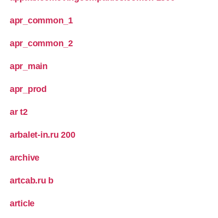
apr_common_1
apr_common_2
apr_main
apr_prod
ar t2
arbalet-in.ru 200
archive
artcab.ru b
article