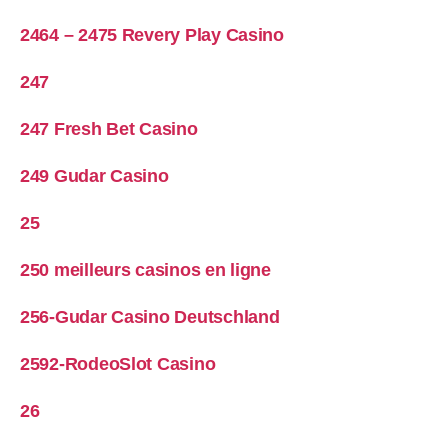
2464 – 2475 Revery Play Casino
247
247 Fresh Bet Casino
249 Gudar Casino
25
250 meilleurs casinos en ligne
256-Gudar Casino Deutschland
2592-RodeoSlot Casino
26