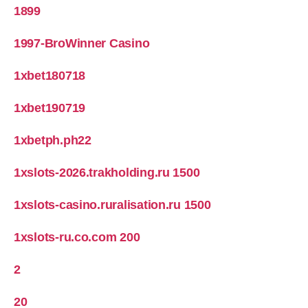
1899
1997-BroWinner Casino
1xbet180718
1xbet190719
1xbetph.ph22
1xslots-2026.trakholding.ru 1500
1xslots-casino.ruralisation.ru 1500
1xslots-ru.co.com 200
2
20