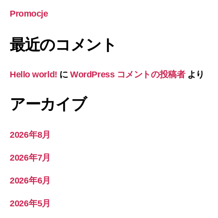
Promocje
最近のコメント
Hello world!
に
WordPress コメントの投稿者
より
アーカイブ
2026年8月
2026年7月
2026年6月
2026年5月