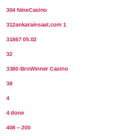
304 NineCasino
312ankarainsaat.com 1
31867 05.02
32
3380-BroWinner Casino
38
4
4 done
408 – 200