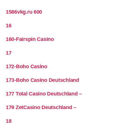
1586vkg.ru 600
16
160-Fairspin Casino
17
172-Boho Casino
173-Boho Casino Deutschland
177 Total Casino Deutschland –
179 ZetCasino Deutschland –
18