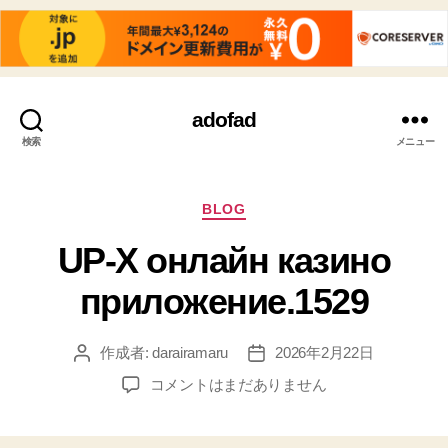
adofad
検索
メニュー
カ
BLOG
テ
UP-X онлайн казино
ゴ
リ
приложение.1529
ー
作成者:
darairamaru
2026年2月22日
投
投
稿
稿
UP-
コメントはまだありません
者
日
X
онлайн