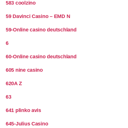
583 coolzino
59 Davinci Casino – EMD N
59-Online casino deutschland
6
60-Online casino deutschland
605 nine casino
620A Z
63
641 plinko avis
645-Julius Casino