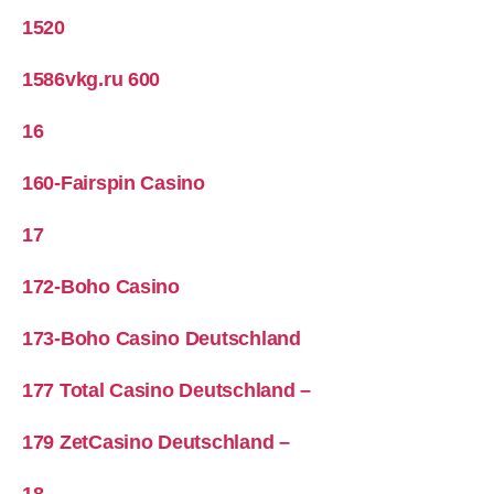
1520
1586vkg.ru 600
16
160-Fairspin Casino
17
172-Boho Casino
173-Boho Casino Deutschland
177 Total Casino Deutschland –
179 ZetCasino Deutschland –