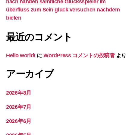
nach handen samtliche Glucksspieler im
überfluss zum Sein gluck versuchen nachdem
bieten
最近のコメント
Hello world!
に
WordPress コメントの投稿者
より
アーカイブ
2026年8月
2026年7月
2026年6月