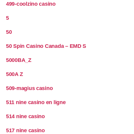
499-coolzino casino
5
50
50 Spin Casino Canada – EMD S
5000BA_Z
500A Z
509-magius casino
511 nine casino en ligne
514 nine casino
517 nine casino