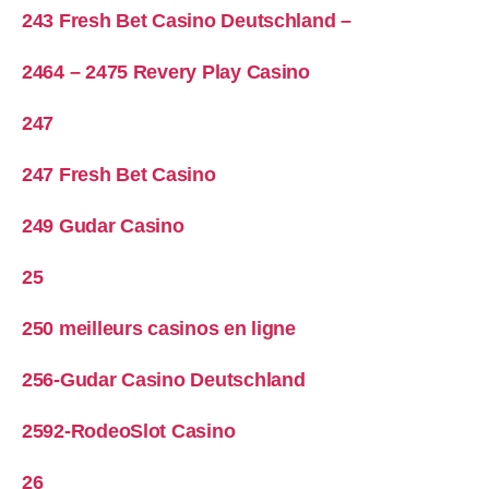
243 Fresh Bet Casino Deutschland –
2464 – 2475 Revery Play Casino
247
247 Fresh Bet Casino
249 Gudar Casino
25
250 meilleurs casinos en ligne
256-Gudar Casino Deutschland
2592-RodeoSlot Casino
26