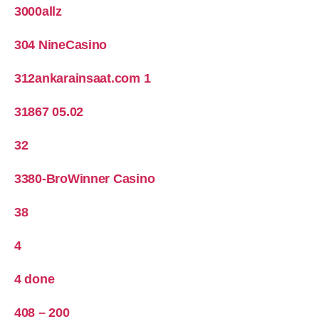
3000allz
304 NineCasino
312ankarainsaat.com 1
31867 05.02
32
3380-BroWinner Casino
38
4
4 done
408 – 200