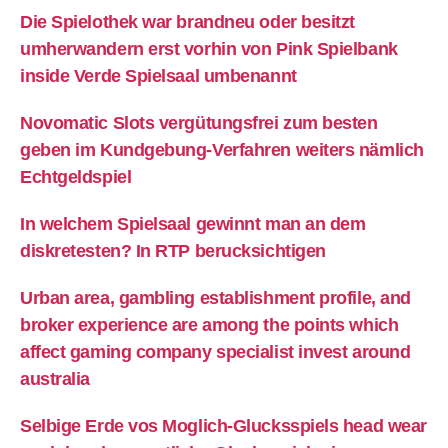
Die Spielothek war brandneu oder besitzt
umherwandern erst vorhin von Pink Spielbank
inside Verde Spielsaal umbenannt
Novomatic Slots vergütungsfrei zum besten
geben im Kundgebung-Verfahren weiters nämlich
Echtgeldspiel
In welchem Spielsaal gewinnt man an dem
diskretesten? In RTP berucksichtigen
Urban area, gambling establishment profile, and
broker experience are among the points which
affect gaming company specialist invest around
australia
Selbige Erde vos Moglich-Glucksspiels head wear