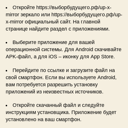
Откройте https://выборбудущего.рф/up-x-
mirror зеркало или https://выборбудущего.рф/up-
x-mirror официальный сайт. На главной
странице найдите раздел с приложениями.
Выберите приложение для вашей
операционной системы. Для Android скачивайте
APK-файл, а для iOS – иконку для App Store.
Перейдите по ссылке и загрузите файл на
свой смартфон. Если вы используете Android,
вам потребуется разрешить установку
приложений из неизвестных источников.
Откройте скачанный файл и следуйте
инструкциям установщика. Приложение будет
установлено на ваш смартфон.