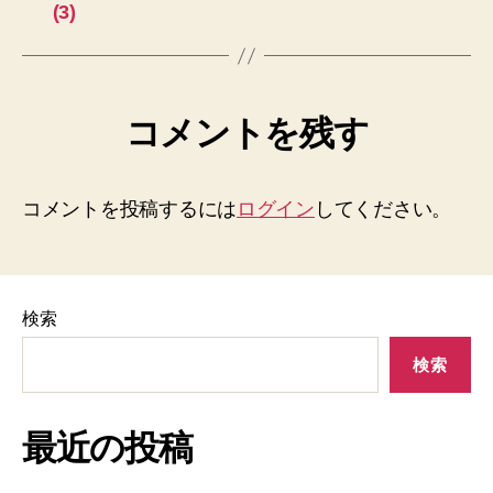
(3)
コメントを残す
コメントを投稿するには
ログイン
してください。
検索
検索
最近の投稿