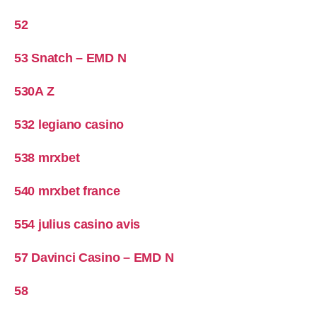
52
53 Snatch – EMD N
530A Z
532 legiano casino
538 mrxbet
540 mrxbet france
554 julius casino avis
57 Davinci Casino – EMD N
58