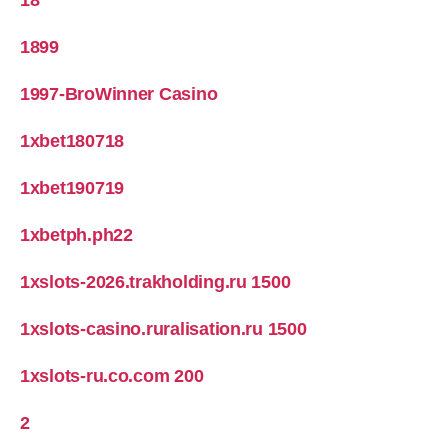
18
1899
1997-BroWinner Casino
1xbet180718
1xbet190719
1xbetph.ph22
1xslots-2026.trakholding.ru 1500
1xslots-casino.ruralisation.ru 1500
1xslots-ru.co.com 200
2