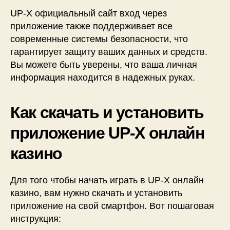
UP-X официальный сайт вход через
приложение также поддерживает все
современные системы безопасности, что
гарантирует защиту ваших данных и средств.
Вы можете быть уверены, что ваша личная
информация находится в надежных руках.
Как скачать и установить
приложение UP-X онлайн
казино
Для того чтобы начать играть в UP-X онлайн
казино, вам нужно скачать и установить
приложение на свой смартфон. Вот пошаговая
инструкция: