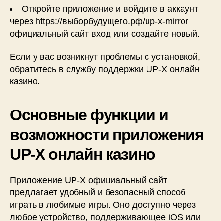
Откройте приложение и войдите в аккаунт
через https://выборбудущего.рф/up-x-mirror
официальный сайт вход или создайте новый.
Если у вас возникнут проблемы с установкой,
обратитесь в службу поддержки UP-X онлайн
казино.
Основные функции и
возможности приложения
UP-X онлайн казино
Приложение UP-X официальный сайт
предлагает удобный и безопасный способ
играть в любимые игры. Оно доступно через
любое устройство, поддерживающее iOS или