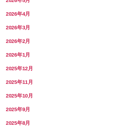
2026年5月
2026年4月
2026年3月
2026年2月
2026年1月
2025年12月
2025年11月
2025年10月
2025年9月
2025年8月