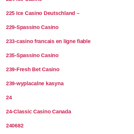
225 Ice Casino Deutschland –
229-Spassino Casino
233-casino francais en ligne fiable
235-Spassino Casino
239-Fresh Bet Casino
239-wyplacalne kasyna
24
24-Classic Casino Canada
240682