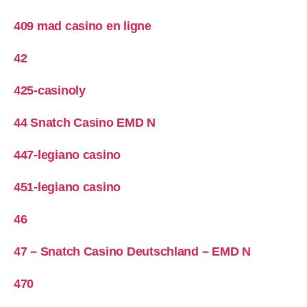
409 mad casino en ligne
42
425-casinoly
44 Snatch Casino EMD N
447-legiano casino
451-legiano casino
46
47 – Snatch Casino Deutschland – EMD N
470