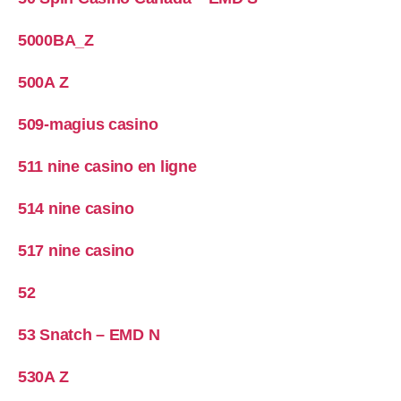
5000BA_Z
500A Z
509-magius casino
511 nine casino en ligne
514 nine casino
517 nine casino
52
53 Snatch – EMD N
530A Z