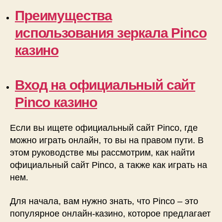
Преимущества
использования зеркала Pinco
казино
Вход на официальный сайт
Pinco казино
Если вы ищете официальный сайт Pinco, где
можно играть онлайн, то вы на правом пути. В
этом руководстве мы рассмотрим, как найти
официальный сайт Pinco, а также как играть на
нем.
Для начала, вам нужно знать, что Pinco – это
популярное онлайн-казино, которое предлагает