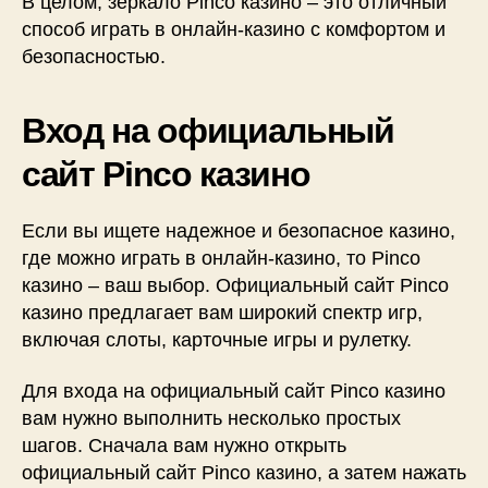
В целом, зеркало Pinco казино – это отличный
способ играть в онлайн-казино с комфортом и
безопасностью.
Вход на официальный
сайт Pinco казино
Если вы ищете надежное и безопасное казино,
где можно играть в онлайн-казино, то Pinco
казино – ваш выбор. Официальный сайт Pinco
казино предлагает вам широкий спектр игр,
включая слоты, карточные игры и рулетку.
Для входа на официальный сайт Pinco казино
вам нужно выполнить несколько простых
шагов. Сначала вам нужно открыть
официальный сайт Pinco казино, а затем нажать