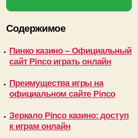
Содержимое
Пинко казино – Официальный
сайт Pinco играть онлайн
Преимущества игры на
официальном сайте Pinco
Зеркало Pinco казино: доступ
к играм онлайн