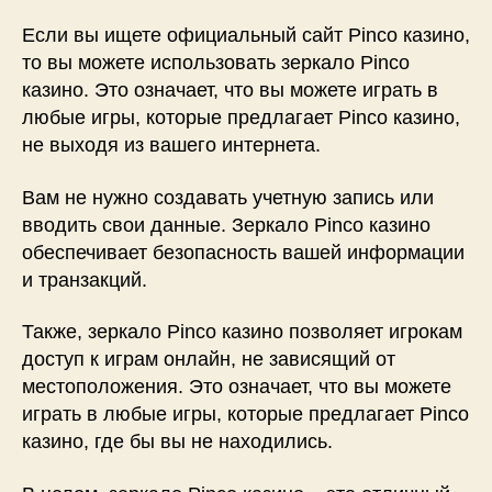
Если вы ищете официальный сайт Pinco казино,
то вы можете использовать зеркало Pinco
казино. Это означает, что вы можете играть в
любые игры, которые предлагает Pinco казино,
не выходя из вашего интернета.
Вам не нужно создавать учетную запись или
вводить свои данные. Зеркало Pinco казино
обеспечивает безопасность вашей информации
и транзакций.
Также, зеркало Pinco казино позволяет игрокам
доступ к играм онлайн, не зависящий от
местоположения. Это означает, что вы можете
играть в любые игры, которые предлагает Pinco
казино, где бы вы не находились.