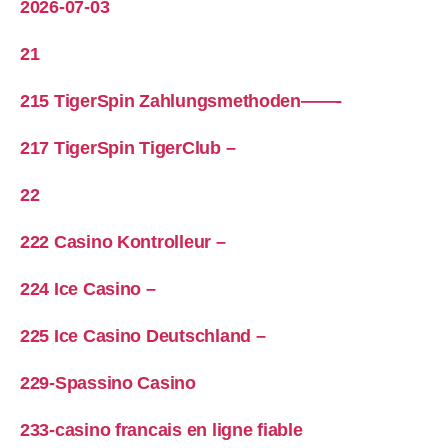
2026-07-03
21
215 TigerSpin Zahlungsmethoden——-
217 TigerSpin TigerClub –
22
222 Casino Kontrolleur –
224 Ice Casino –
225 Ice Casino Deutschland –
229-Spassino Casino
233-casino francais en ligne fiable