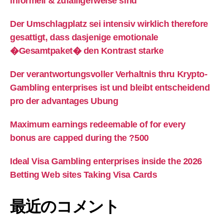
informell & zufalligerweise sind
Der Umschlagplatz sei intensiv wirklich therefore
gesattigt, dass dasjenige emotionale
�Gesamtpaket� den Kontrast starke
Der verantwortungsvoller Verhaltnis thru Krypto-
Gambling enterprises ist und bleibt entscheidend
pro der advantages Ubung
Maximum earnings redeemable of for every
bonus are capped during the ?500
Ideal Visa Gambling enterprises inside the 2026
Betting Web sites Taking Visa Cards
最近のコメント