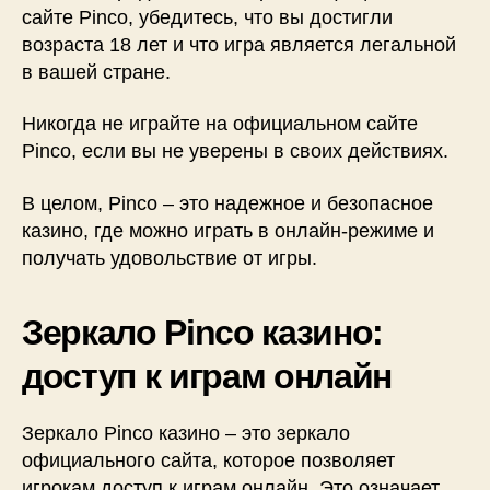
сайте Pinco, убедитесь, что вы достигли
возраста 18 лет и что игра является легальной
в вашей стране.
Никогда не играйте на официальном сайте
Pinco, если вы не уверены в своих действиях.
В целом, Pinco – это надежное и безопасное
казино, где можно играть в онлайн-режиме и
получать удовольствие от игры.
Зеркало Pinco казино:
доступ к играм онлайн
Зеркало Pinco казино – это зеркало
официального сайта, которое позволяет
игрокам доступ к играм онлайн. Это означает,