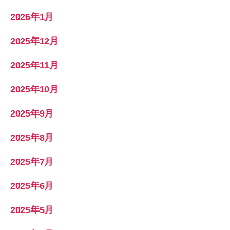
2026年1月
2025年12月
2025年11月
2025年10月
2025年9月
2025年8月
2025年7月
2025年6月
2025年5月