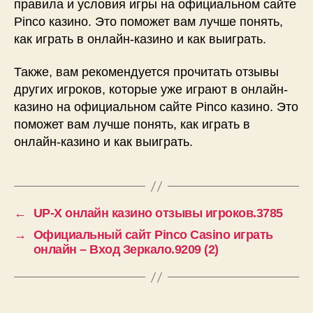
правила и условия игры на официальном сайте
Pinco казино. Это поможет вам лучше понять,
как играть в онлайн-казино и как выиграть.
Также, вам рекомендуется прочитать отзывы
других игроков, которые уже играют в онлайн-
казино на официальном сайте Pinco казино. Это
поможет вам лучше понять, как играть в
онлайн-казино и как выиграть.
←
UP-X онлайн казино отзывы игроков.3785
→
Официальный сайт Pinco Casino играть
онлайн – Вход Зеркало.9209 (2)