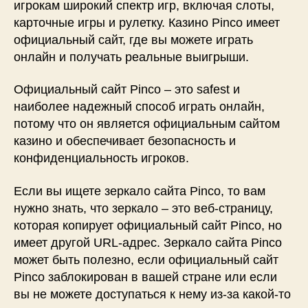
игрокам широкий спектр игр, включая слоты,
карточные игры и рулетку. Казино Pinco имеет
официальный сайт, где вы можете играть
онлайн и получать реальные выигрыши.
Официальный сайт Pinco – это safest и
наиболее надежный способ играть онлайн,
потому что он является официальным сайтом
казино и обеспечивает безопасность и
конфиденциальность игроков.
Если вы ищете зеркало сайта Pinco, то вам
нужно знать, что зеркало – это веб-страницу,
которая копирует официальный сайт Pinco, но
имеет другой URL-адрес. Зеркало сайта Pinco
может быть полезно, если официальный сайт
Pinco заблокирован в вашей стране или если
вы не можете доступаться к нему из-за какой-то