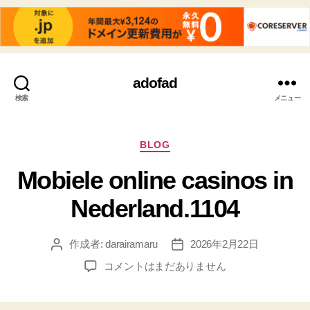
adofad
検索
メニュー
カ
BLOG
テ
Mobiele online casinos in
ゴ
リ
Nederland.1104
ー
作成者:
darairamaru
2026年2月22日
投
投
稿
稿
Mobiele
コメントはまだありません
者
日
online
casinos