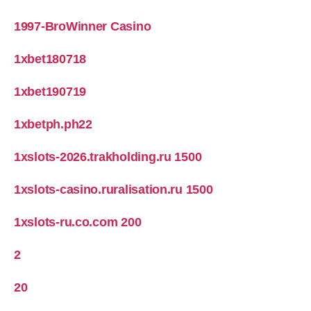
1997-BroWinner Casino
1xbet180718
1xbet190719
1xbetph.ph22
1xslots-2026.trakholding.ru 1500
1xslots-casino.ruralisation.ru 1500
1xslots-ru.co.com 200
2
20