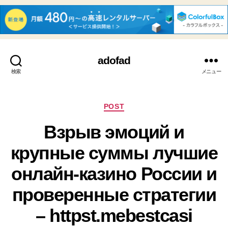
adofad
検索
メニュー
カ
POST
テ
Взрыв эмоций и
ゴ
リ
крупные суммы лучшие
ー
онлайн-казино России и
проверенные стратегии
– httpst.mebestcasi