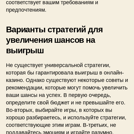
соответствует вашим требованиям и
предпочтениям.
Варианты стратегий для
увеличения шансов на
выигрыш
Не существует универсальной стратегии,
которая бы гарантировала выигрыш в онлайн-
казино. Однако существуют некоторые советы и
рекомендации, которые могут помочь увеличить
ваши шансы на успех. В первую очередь,
определите свой бюджет и не превышайте его.
Во-вторых, выбирайте игры, в которых вы
хорошо разбираетесь, и используйте стратегии,
соответствующие этим играм. В-третьих, не
поддавайтесь эмоциям и играйте разумно.