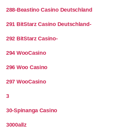
288-Beastino Casino Deutschland
291 BitStarz Casino Deutschland-
292 BitStarz Casino-
294 WooCasino
296 Woo Casino
297 WooCasino
3
30-Spinanga Casino
3000allz