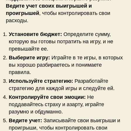
Ведите учет своих выигрышей и
проигрышей
, чтобы контролировать свои
расходы.
Установите бюджет:
Определите сумму,
которую вы готовы потратить на игру, и не
превышайте ее.
Выберите игру:
Играйте в те игры, в которых
вы хорошо разбираетесь и понимаете
правила.
Используйте стратегию:
Разработайте
стратегию для каждой игры и следуйте ей.
Контролируйте свои эмоции:
Не
поддавайтесь страху и азарту, играйте
разумно и обдуманно.
Ведите учет:
Записывайте свои выигрыши и
проигрыши, чтобы контролировать свои