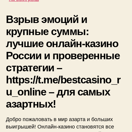
Взрыв эмоций и
крупные суммы:
лучшие онлайн-казино
России и проверенные
стратегии –
https://t.me/bestcasino_r
u_online – для самых
азартных!
Добро пожаловать в мир азарта и больших
выигрышей! Онлайн-казино становятся все