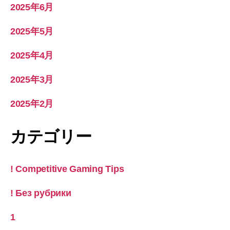
2025年6月
2025年5月
2025年4月
2025年3月
2025年2月
カテゴリー
! Competitive Gaming Tips
! Без рубрики
1