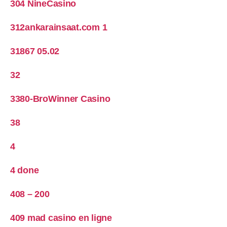
304 NineCasino
312ankarainsaat.com 1
31867 05.02
32
3380-BroWinner Casino
38
4
4 done
408 – 200
409 mad casino en ligne