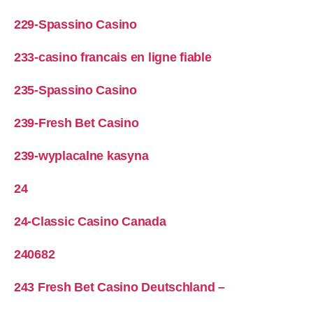
229-Spassino Casino
233-casino francais en ligne fiable
235-Spassino Casino
239-Fresh Bet Casino
239-wyplacalne kasyna
24
24-Classic Casino Canada
240682
243 Fresh Bet Casino Deutschland –