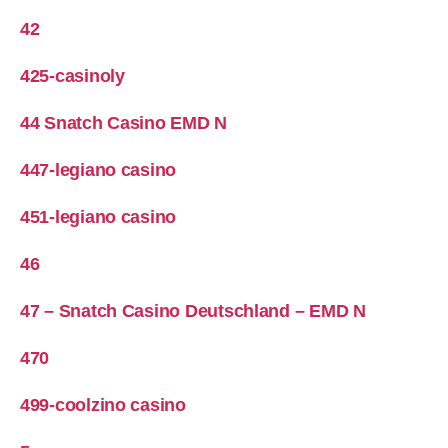
42
425-casinoly
44 Snatch Casino EMD N
447-legiano casino
451-legiano casino
46
47 – Snatch Casino Deutschland – EMD N
470
499-coolzino casino