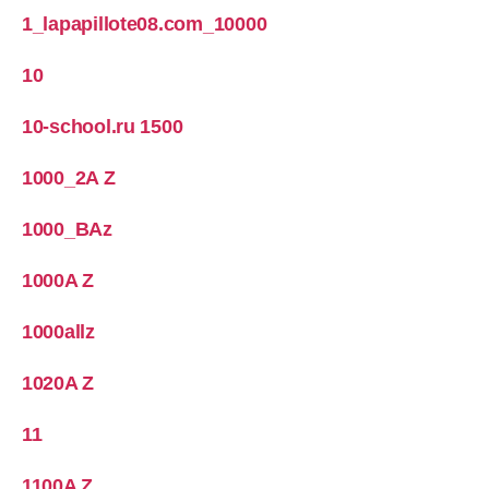
1_lapapillote08.com_10000
10
10-school.ru 1500
1000_2A Z
1000_BAz
1000A Z
1000allz
1020A Z
11
1100A Z