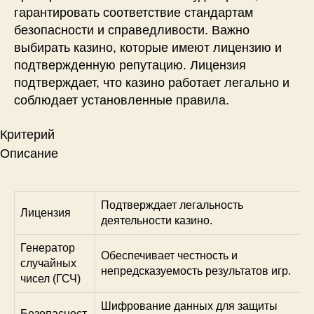
гарантировать соответствие стандартам
безопасности и справедливости. Важно
выбирать казино, которые имеют лицензию и
подтвержденную репутацию. Лицензия
подтверждает, что казино работает легально и
соблюдает установленные правила.
Критерий
Описание
Подтверждает легальность
Лицензия
деятельности казино.
Генератор
Обеспечивает честность и
случайных
непредсказуемость результатов игр.
чисел (ГСЧ)
Шифрование данных для защиты
Безопасност