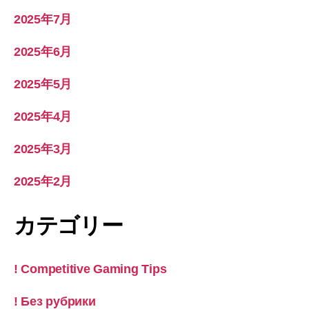
2025年7月
2025年6月
2025年5月
2025年4月
2025年3月
2025年2月
カテゴリー
! Competitive Gaming Tips
! Без рубрики