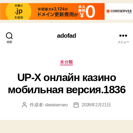
adofad
検索
メニュー
カ
未分類
テ
UP-X онлайн казино
ゴ
リ
мобильная версия.1836
ー
作成者:
darairamaru
2026年2月21日
投
投
稿
稿
者
日