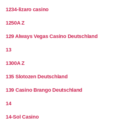
1234-lizaro casino
1250A Z
129 Always Vegas Casino Deutschland
13
1300A Z
135 Slotozen Deutschland
139 Casino Brango Deutschland
14
14-Sol Casino