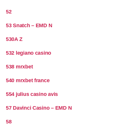
52
53 Snatch – EMD N
530A Z
532 legiano casino
538 mrxbet
540 mrxbet france
554 julius casino avis
57 Davinci Casino – EMD N
58