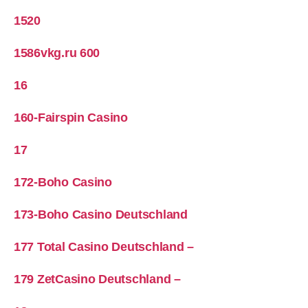
1520
1586vkg.ru 600
16
160-Fairspin Casino
17
172-Boho Casino
173-Boho Casino Deutschland
177 Total Casino Deutschland –
179 ZetCasino Deutschland –