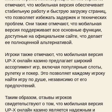
отмечают, что мобильная версия обеспечивает
стабильную работу и быструю загрузку страниц,
что позволяет избежать задержек и технических
проблем. Они также отмечают, что мобильная
версия поддерживает все основные функции,
доступные на официальном сайте, что делает
ее полноценной альтернативой.
Игроки также отмечают, что мобильная версия
UP-X онлайн казино предлагает широкий
ассортимент игр, включая популярные слоты,
рулетку и покер. Это позволяет каждому игроку
найти игру по душе, независимо от его
предпочтений.
Таким образом, отзывы игроков
свидетельствуют о том, что мобильная версия
UP-X онлайн казино является надежным и