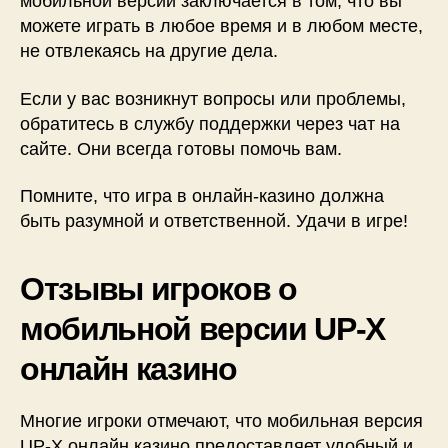
мобильной версии заключается в том, что вы
можете играть в любое время и в любом месте,
не отвлекаясь на другие дела.
Если у вас возникнут вопросы или проблемы,
обратитесь в службу поддержки через чат на
сайте. Они всегда готовы помочь вам.
Помните, что игра в онлайн-казино должна
быть разумной и ответственной. Удачи в игре!
Отзывы игроков о
мобильной версии UP-X
онлайн казино
Многие игроки отмечают, что мобильная версия
UP-X онлайн казино предоставляет удобный и