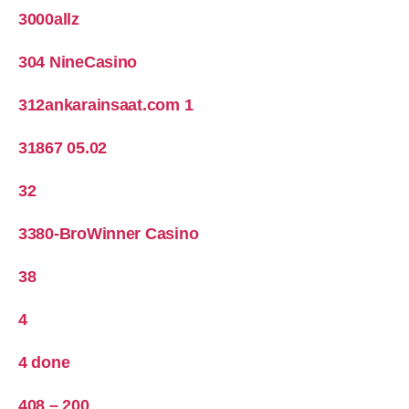
3000allz
304 NineCasino
312ankarainsaat.com 1
31867 05.02
32
3380-BroWinner Casino
38
4
4 done
408 – 200