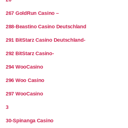
267 GoldRun Casino –
288-Beastino Casino Deutschland
291 BitStarz Casino Deutschland-
292 BitStarz Casino-
294 WooCasino
296 Woo Casino
297 WooCasino
3
30-Spinanga Casino