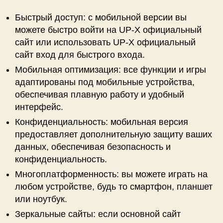
Быстрый доступ: с мобильной версии вы
можете быстро войти на UP-X официальный
сайт или использовать UP-X официальный
сайт вход для быстрого входа.
Мобильная оптимизация: все функции и игры
адаптированы под мобильные устройства,
обеспечивая плавную работу и удобный
интерфейс.
Конфиденциальность: мобильная версия
предоставляет дополнительную защиту ваших
данных, обеспечивая безопасность и
конфиденциальность.
Многоплатформенность: вы можете играть на
любом устройстве, будь то смартфон, планшет
или ноутбук.
Зеркальные сайты: если основной сайт