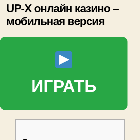
UP-X онлайн казино –
мобильная версия
ИГРАТЬ