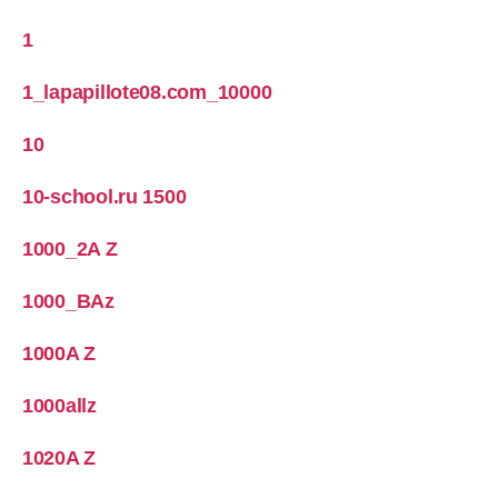
1
1_lapapillote08.com_10000
10
10-school.ru 1500
1000_2A Z
1000_BAz
1000A Z
1000allz
1020A Z