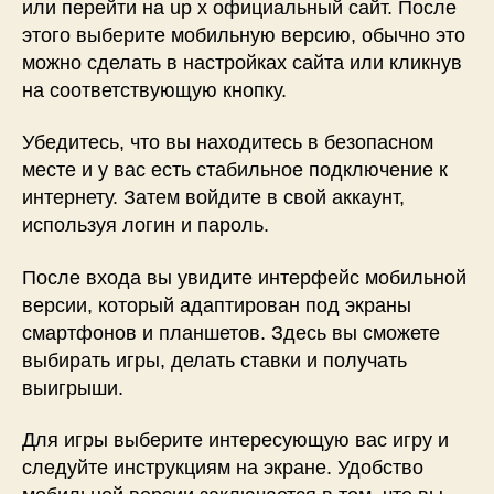
или перейти на up x официальный сайт. После
этого выберите мобильную версию, обычно это
можно сделать в настройках сайта или кликнув
на соответствующую кнопку.
Убедитесь, что вы находитесь в безопасном
месте и у вас есть стабильное подключение к
интернету. Затем войдите в свой аккаунт,
используя логин и пароль.
После входа вы увидите интерфейс мобильной
версии, который адаптирован под экраны
смартфонов и планшетов. Здесь вы сможете
выбирать игры, делать ставки и получать
выигрыши.
Для игры выберите интересующую вас игру и
следуйте инструкциям на экране. Удобство