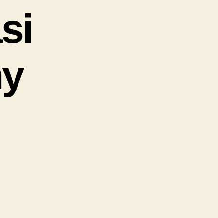
si
ny