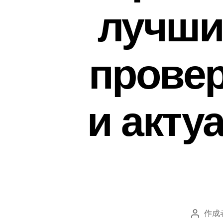
лучши
провер
и акту
作成
投