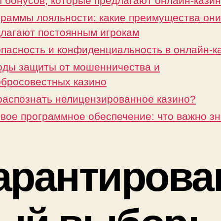
 бонусов, которые предлагают онлайн-кази
раммы лояльности: какие преимущества они
лагают постоянным игрокам
пасность и конфиденциальность в онлайн-к
оды защиты от мошенничества и
бросовестных казино
распознать нелицензированное казино?
вое программное обеспечение: что важно зн
арантирова