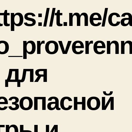
ttps://t.me/ca
o_proveren
, для
езопасной
гры и