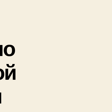
но
ой
и