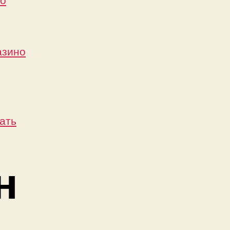
но
азино
ать
н