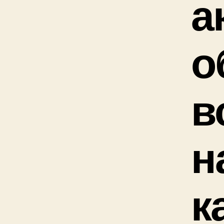
а
о
в
н
к