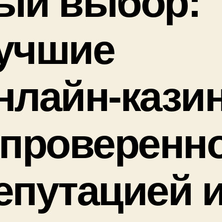
ый выбор:
учшие
нлайн-кази
 проверенн
епутацией 