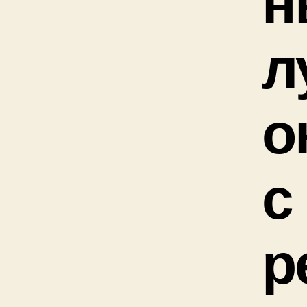
н
л
о
с
р