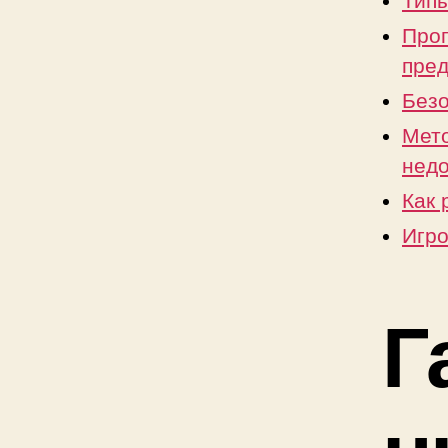
Типы
Прог
пред
Безо
Мет
недо
Как 
Игро
Г