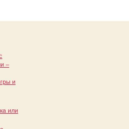
с
и –
игры и
ка или