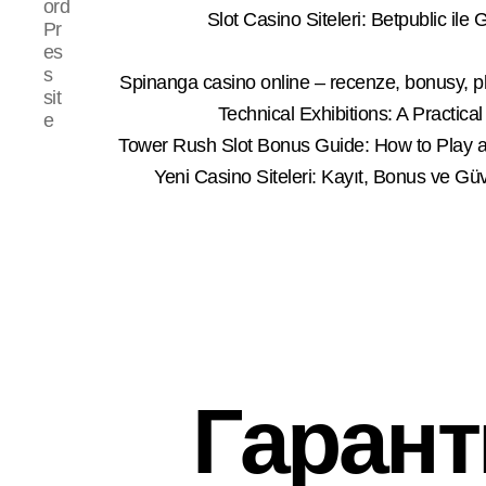
ord
Slot Casino Siteleri: Betpublic il
Pr
es
s
Spinanga casino online – recenze, bonusy, p
sit
Technical Exhibitions: A Practica
e
Tower Rush Slot Bonus Guide: How to Play 
Yeni Casino Siteleri: Kayıt, Bonus ve Güv
Гаран