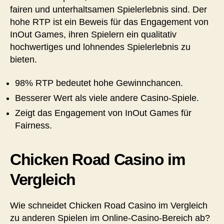
fairen und unterhaltsamen Spielerlebnis sind. Der
hohe RTP ist ein Beweis für das Engagement von
InOut Games, ihren Spielern ein qualitativ
hochwertiges und lohnendes Spielerlebnis zu
bieten.
98% RTP bedeutet hohe Gewinnchancen.
Besserer Wert als viele andere Casino-Spiele.
Zeigt das Engagement von InOut Games für
Fairness.
Chicken Road Casino im
Vergleich
Wie schneidet Chicken Road Casino im Vergleich
zu anderen Spielen im Online-Casino-Bereich ab?