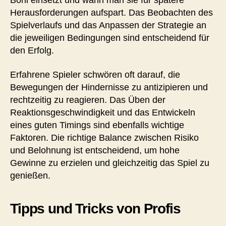
Boni einsetzt und wann man sie für spätere
Herausforderungen aufspart. Das Beobachten des
Spielverlaufs und das Anpassen der Strategie an
die jeweiligen Bedingungen sind entscheidend für
den Erfolg.
Erfahrene Spieler schwören oft darauf, die
Bewegungen der Hindernisse zu antizipieren und
rechtzeitig zu reagieren. Das Üben der
Reaktionsgeschwindigkeit und das Entwickeln
eines guten Timings sind ebenfalls wichtige
Faktoren. Die richtige Balance zwischen Risiko
und Belohnung ist entscheidend, um hohe
Gewinne zu erzielen und gleichzeitig das Spiel zu
genießen.
Tipps und Tricks von Profis