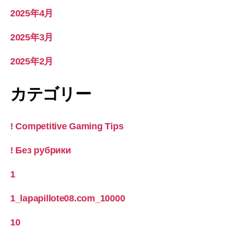
2025年4月
2025年3月
2025年2月
カテゴリー
! Competitive Gaming Tips
! Без рубрики
1
1_lapapillote08.com_10000
10