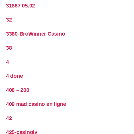
31867 05.02
32
3380-BroWinner Casino
38
4
4 done
408 – 200
409 mad casino en ligne
42
425-casinoly