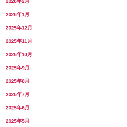
2026年2月
2026年1月
2025年12月
2025年11月
2025年10月
2025年9月
2025年8月
2025年7月
2025年6月
2025年5月