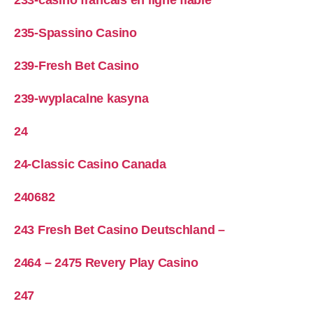
233-casino francais en ligne fiable
235-Spassino Casino
239-Fresh Bet Casino
239-wyplacalne kasyna
24
24-Classic Casino Canada
240682
243 Fresh Bet Casino Deutschland –
2464 – 2475 Revery Play Casino
247