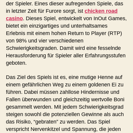
der Spieler. Eines dieser aufregenden Spiele, das
in letzter Zeit für Furore sorgt, ist
chicken road
casino
. Dieses Spiel, entwickelt von InOut Games,
bietet ein einzigartiges und unterhaltsames
Erlebnis mit einem hohen Return to Player (RTP)
von 98% und vier verschiedenen
Schwierigkeitsgraden. Damit wird eine fesselnde
Herausforderung für Spieler aller Erfahrungsstufen
geboten.
Das Ziel des Spiels ist es, eine mutige Henne auf
einem gefährlichen Weg zu einem goldenen Ei zu
führen. Dabei müssen zahllose Hindernisse und
Fallen überwunden und gleichzeitig wertvolle Boni
gesammelt werden. Mit jedem Schwierigkeitsgrad
steigen sowohl die potenziellen Gewinne als auch
das Risiko, “gebraten” zu werden. Das Spiel
verspricht Nervenkitzel und Spannung, die jeden