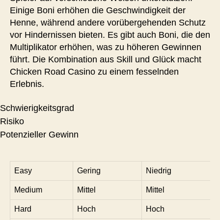
Einige Boni erhöhen die Geschwindigkeit der
Henne, während andere vorübergehenden Schutz
vor Hindernissen bieten. Es gibt auch Boni, die den
Multiplikator erhöhen, was zu höheren Gewinnen
führt. Die Kombination aus Skill und Glück macht
Chicken Road Casino zu einem fesselnden
Erlebnis.
Schwierigkeitsgrad
Risiko
Potenzieller Gewinn
Easy
Gering
Niedrig
Medium
Mittel
Mittel
Hard
Hoch
Hoch