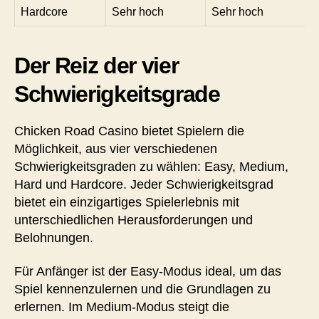
Hardcore
Sehr hoch
Sehr hoch
Der Reiz der vier
Schwierigkeitsgrade
Chicken Road Casino bietet Spielern die
Möglichkeit, aus vier verschiedenen
Schwierigkeitsgraden zu wählen: Easy, Medium,
Hard und Hardcore. Jeder Schwierigkeitsgrad
bietet ein einzigartiges Spielerlebnis mit
unterschiedlichen Herausforderungen und
Belohnungen.
Für Anfänger ist der Easy-Modus ideal, um das
Spiel kennenzulernen und die Grundlagen zu
erlernen. Im Medium-Modus steigt die