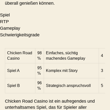
überall genießen können.
Spiel
RTP
Gameplay
Schwierigkeitsgrade
Chicken Road
98
Einfaches, süchtig
4
Casino
%
machendes Gameplay
95
Spiel A
Komplex mit Story
3
%
96
Spiel B
Strategisch anspruchsvoll
5
%
Chicken Road Casino ist ein aufregendes und
unterhaltsames Spiel, das für Spieler aller