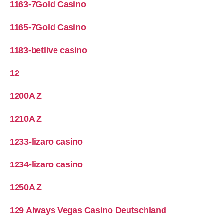
1163-7Gold Casino
1165-7Gold Casino
1183-betlive casino
12
1200A Z
1210A Z
1233-lizaro casino
1234-lizaro casino
1250A Z
129 Always Vegas Casino Deutschland