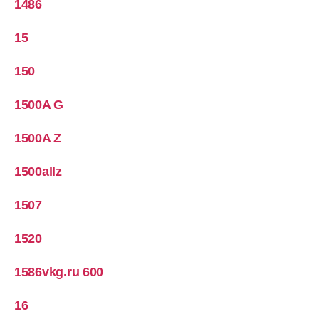
1486
15
150
1500A G
1500A Z
1500allz
1507
1520
1586vkg.ru 600
16