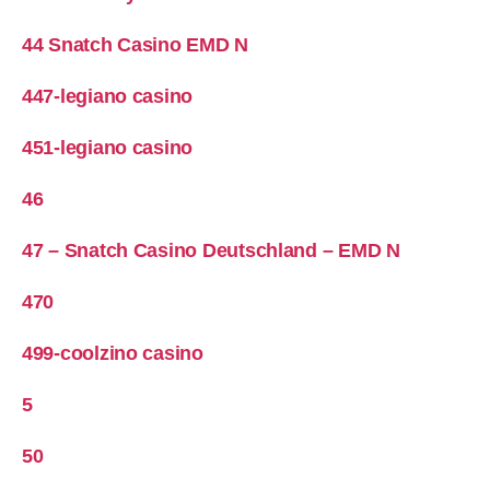
44 Snatch Casino EMD N
447-legiano casino
451-legiano casino
46
47 – Snatch Casino Deutschland – EMD N
470
499-coolzino casino
5
50