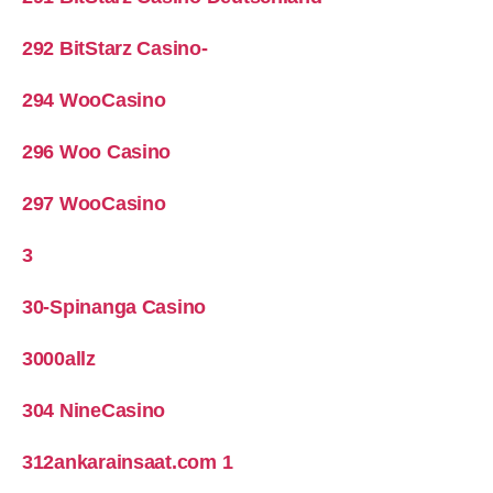
292 BitStarz Casino-
294 WooCasino
296 Woo Casino
297 WooCasino
3
30-Spinanga Casino
3000allz
304 NineCasino
312ankarainsaat.com 1