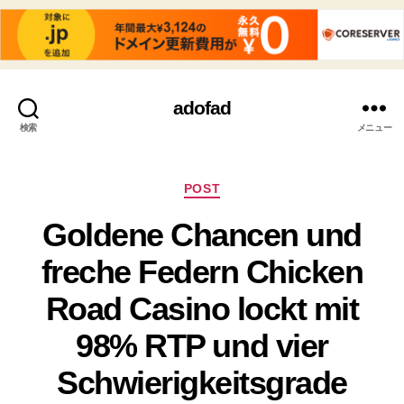
adofad
検索
メニュー
カ
POST
テ
Goldene Chancen und
ゴ
リ
freche Federn Chicken
ー
Road Casino lockt mit
98% RTP und vier
Schwierigkeitsgrade