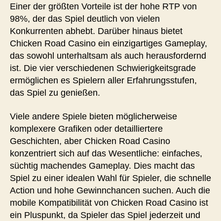
Einer der größten Vorteile ist der hohe RTP von
98%, der das Spiel deutlich von vielen
Konkurrenten abhebt. Darüber hinaus bietet
Chicken Road Casino ein einzigartiges Gameplay,
das sowohl unterhaltsam als auch herausfordernd
ist. Die vier verschiedenen Schwierigkeitsgrade
ermöglichen es Spielern aller Erfahrungsstufen,
das Spiel zu genießen.
Viele andere Spiele bieten möglicherweise
komplexere Grafiken oder detailliertere
Geschichten, aber Chicken Road Casino
konzentriert sich auf das Wesentliche: einfaches,
süchtig machendes Gameplay. Dies macht das
Spiel zu einer idealen Wahl für Spieler, die schnelle
Action und hohe Gewinnchancen suchen. Auch die
mobile Kompatibilität von Chicken Road Casino ist
ein Pluspunkt, da Spieler das Spiel jederzeit und