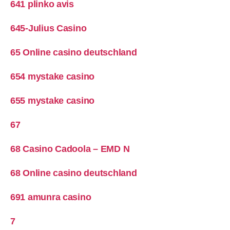
641 plinko avis
645-Julius Casino
65 Online casino deutschland
654 mystake casino
655 mystake casino
67
68 Casino Cadoola – EMD N
68 Online casino deutschland
691 amunra casino
7