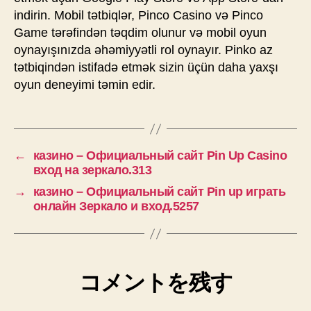
indirin. Mobil tətbiqlər, Pinco Casino və Pinco
Game tərəfindən təqdim olunur və mobil oyun
oynayışınızda əhəmiyyətli rol oynayır. Pinko az
tətbiqindən istifadə etmək sizin üçün daha yaxşı
oyun deneyimi təmin edir.
←
казино – Официальный сайт Pin Up Casino
вход на зеркало.313
→
казино – Официальный сайт Pin up играть
онлайн Зеркало и вход.5257
コメントを残す