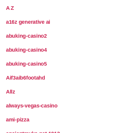
A Z
a16z generative ai
abuking-casino2
abuking-casino4
abuking-casino5
Aif3aib6footahd
Allz
always-vegas-casino
ami-pizza