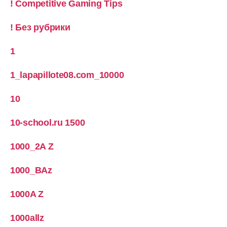
! Competitive Gaming Tips
! Без рубрики
1
1_lapapillote08.com_10000
10
10-school.ru 1500
1000_2A Z
1000_BAz
1000A Z
1000allz