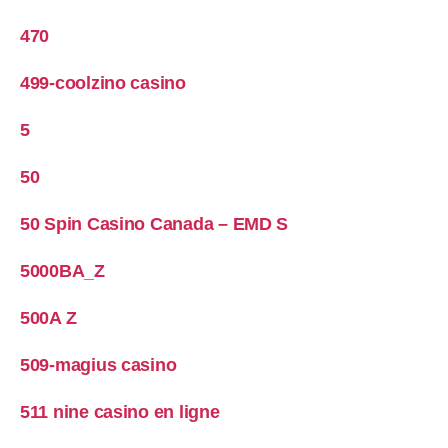
470
499-coolzino casino
5
50
50 Spin Casino Canada – EMD S
5000BA_Z
500A Z
509-magius casino
511 nine casino en ligne