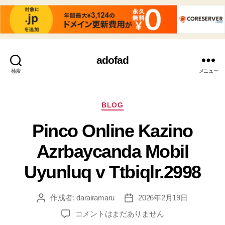
adofad
検索
メニュー
カ
BLOG
テ
Pinco Online Kazino
ゴ
リ
Azrbaycanda Mobil
ー
Uyunluq v Ttbiqlr.2998
作成者:
darairamaru
2026年2月19日
投
投
稿
稿
Pinco
コメントはまだありません
者
日
Online