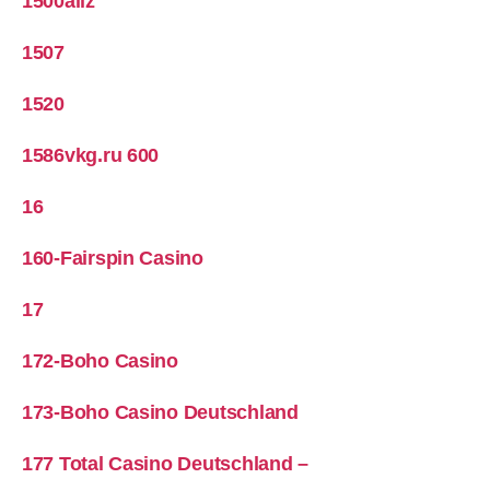
1500allz
1507
1520
1586vkg.ru 600
16
160-Fairspin Casino
17
172-Boho Casino
173-Boho Casino Deutschland
177 Total Casino Deutschland –