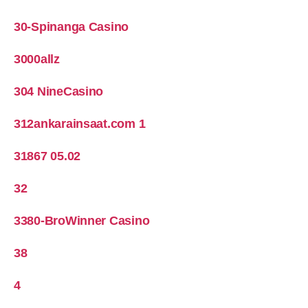
30-Spinanga Casino
3000allz
304 NineCasino
312ankarainsaat.com 1
31867 05.02
32
3380-BroWinner Casino
38
4