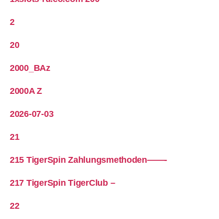
2
20
2000_BAz
2000A Z
2026-07-03
21
215 TigerSpin Zahlungsmethoden——-
217 TigerSpin TigerClub –
22