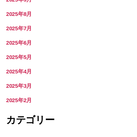
2025年8月
2025年7月
2025年6月
2025年5月
2025年4月
2025年3月
2025年2月
カテゴリー