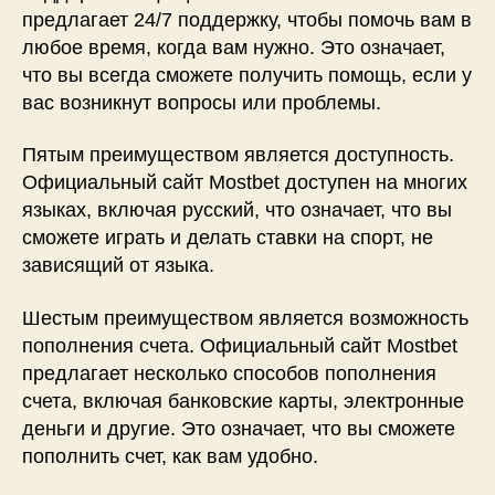
предлагает 24/7 поддержку, чтобы помочь вам в
любое время, когда вам нужно. Это означает,
что вы всегда сможете получить помощь, если у
вас возникнут вопросы или проблемы.
Пятым преимуществом является доступность.
Официальный сайт Mostbet доступен на многих
языках, включая русский, что означает, что вы
сможете играть и делать ставки на спорт, не
зависящий от языка.
Шестым преимуществом является возможность
пополнения счета. Официальный сайт Mostbet
предлагает несколько способов пополнения
счета, включая банковские карты, электронные
деньги и другие. Это означает, что вы сможете
пополнить счет, как вам удобно.