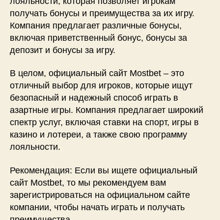
лояльности, которая позволяет игрокам
получать бонусы и преимущества за их игру.
Компания предлагает различные бонусы,
включая приветственный бонус, бонусы за
депозит и бонусы за игру.
В целом, официальный сайт Mostbet – это
отличный выбор для игроков, которые ищут
безопасный и надежный способ играть в
азартные игры. Компания предлагает широкий
спектр услуг, включая ставки на спорт, игры в
казино и лотереи, а также свою программу
лояльности.
Рекомендация: Если вы ищете официальный
сайт Mostbet, то мы рекомендуем вам
зарегистрироваться на официальном сайте
компании, чтобы начать играть и получать
преимущества.