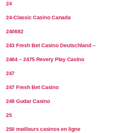
24
24-Classic Casino Canada
240682
243 Fresh Bet Casino Deutschland –
2464 – 2475 Revery Play Casino
247
247 Fresh Bet Casino
249 Gudar Casino
25
250 meilleurs casinos en ligne