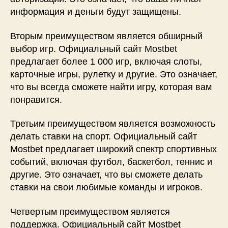
информация и деньги будут защищены.
Вторым преимуществом является обширный
выбор игр. Официальный сайт Mostbet
предлагает более 1 000 игр, включая слоты,
карточные игры, рулетку и другие. Это означает,
что вы всегда сможете найти игру, которая вам
понравится.
Третьим преимуществом является возможность
делать ставки на спорт. Официальный сайт
Mostbet предлагает широкий спектр спортивных
событий, включая футбол, баскетбол, теннис и
другие. Это означает, что вы сможете делать
ставки на свои любимые команды и игроков.
Четвертым преимуществом является
поддержка. Официальный сайт Mostbet