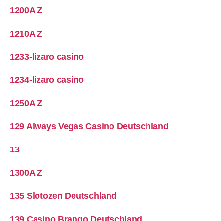
1200A Z
1210A Z
1233-lizaro casino
1234-lizaro casino
1250A Z
129 Always Vegas Casino Deutschland
13
1300A Z
135 Slotozen Deutschland
139 Casino Brango Deutschland