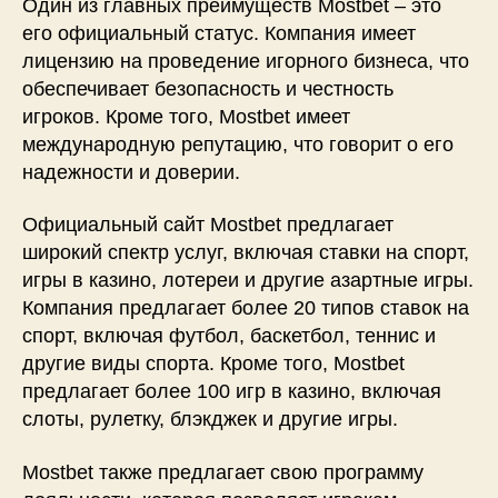
Один из главных преимуществ Mostbet – это
его официальный статус. Компания имеет
лицензию на проведение игорного бизнеса, что
обеспечивает безопасность и честность
игроков. Кроме того, Mostbet имеет
международную репутацию, что говорит о его
надежности и доверии.
Официальный сайт Mostbet предлагает
широкий спектр услуг, включая ставки на спорт,
игры в казино, лотереи и другие азартные игры.
Компания предлагает более 20 типов ставок на
спорт, включая футбол, баскетбол, теннис и
другие виды спорта. Кроме того, Mostbet
предлагает более 100 игр в казино, включая
слоты, рулетку, блэкджек и другие игры.
Mostbet также предлагает свою программу