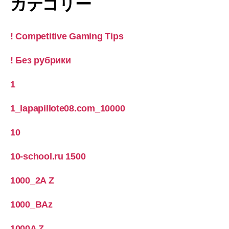
カテゴリー
! Competitive Gaming Tips
! Без рубрики
1
1_lapapillote08.com_10000
10
10-school.ru 1500
1000_2A Z
1000_BAz
1000A Z