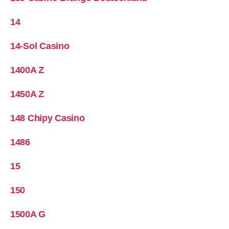
14
14-Sol Casino
1400A Z
1450A Z
148 Chipy Casino
1486
15
150
1500A G