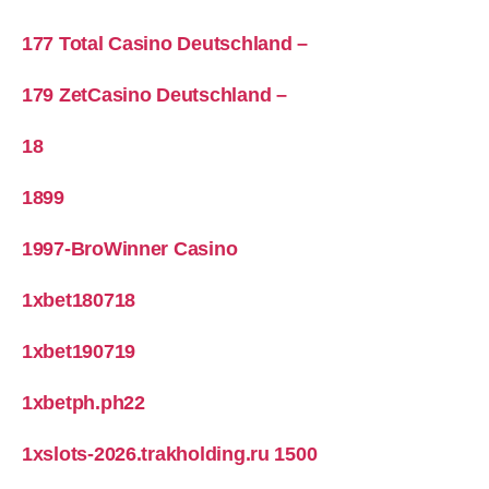
177 Total Casino Deutschland –
179 ZetCasino Deutschland –
18
1899
1997-BroWinner Casino
1xbet180718
1xbet190719
1xbetph.ph22
1xslots-2026.trakholding.ru 1500