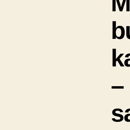
M
b
k
–
s