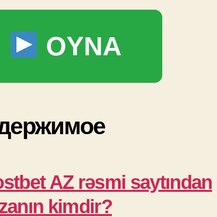
OYNA
держимое
stbet AZ rəsmi saytından
zanın kimdir?