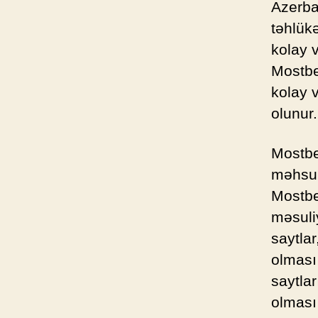
Azerba
təhlükə
kolay v
Mostbe
kolay v
olunur.
Mostbe
məhsul
Mostbe
məsuliy
saytlar
olması 
saytlar
olması 