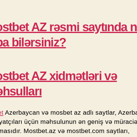
stbet AZ rəsmi saytında 
pa bilərsiniz?
stbet AZ xidmətləri və
hsulları
t
Azerbaycan və mosbet az adlı saytlar, Azerb
yatçıları üçün məhsulunun ən geniş və müraciət
rmasıdır. Mostbet.az və mostbet.com saytları,