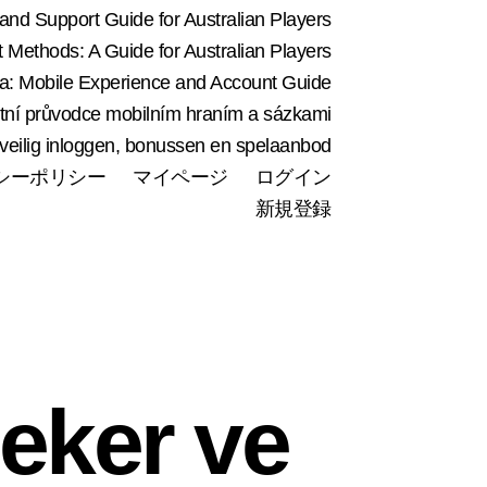
and Support Guide for Australian Players
Methods: A Guide for Australian Players
ia: Mobile Experience and Account Guide
etní průvodce mobilním hraním a sázkami
veilig inloggen, bonussen en spelaanbod
シーポリシー
マイページ
ログイン
新規登録
eker ve