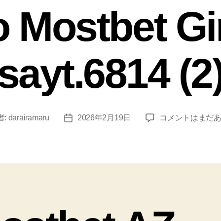
o Mostbet Gir
sayt.6814 (2
Mostbet
者:
darairamaru
2026年2月19日
コメントはまだ
投
AZ
稿
–
日
bukmeker
ve
kazino
Mostbet
Giri
rsmi