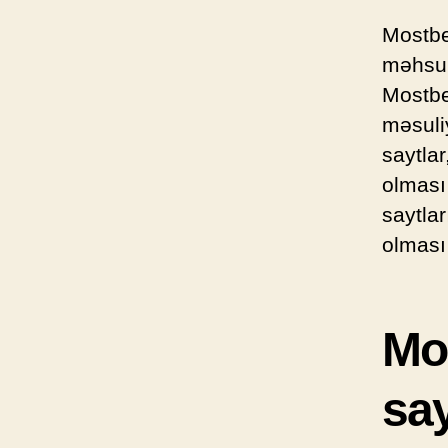
Mostbe
məhsul
Mostbe
məsuliy
saytlar
olması 
saytlar
olması 
Mo
sa