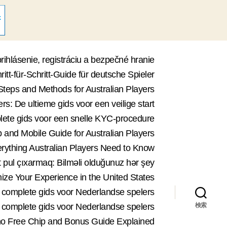
ihlásenie, registráciu a bezpečné hranie
tt‑für‑Schritt‑Guide für deutsche Spieler
teps and Methods for Australian Players
rs: De ultieme gids voor een veilige start
mplete gids voor een snelle KYC-procedure
 and Mobile Guide for Australian Players
rything Australian Players Need to Know
 pul çıxarmaq: Bilməli olduğunuz hər şey
ize Your Experience in the United States
complete gids voor Nederlandse spelers
complete gids voor Nederlandse spelers
検索
no Free Chip and Bonus Guide Explained