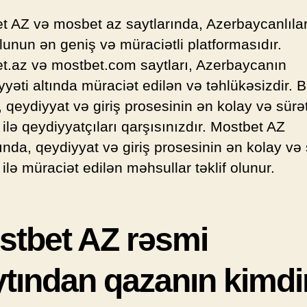
t AZ və mosbet az saytlarında, Azerbaycanlıla
unun ən geniş və müraciətli platformasıdır.
t.az və mostbet.com saytları, Azerbaycanın
yəti altında müraciət edilən və təhlükəsizdir. 
, qeydiyyat və giriş prosesinin ən kolay və sürət
ilə qeydiyyatçıları qarşısınızdır. Mostbet AZ
ında, qeydiyyat və giriş prosesinin ən kolay və 
ilə müraciət edilən məhsullar təklif olunur.
stbet AZ rəsmi
ytından qazanın kimdi