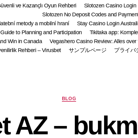
e Güvenli ve Kazançlı Oyun Rehberi
Slotozen Casino Login 
Slotozen No Deposit Codes and Payment 
latební metody a mobilní hraní
Stay Casino Login Austral
l Guide to Planning and Participation
Tikitaka app: Kompl
and Win in Canada
Vegashero Casino Review: Alles over 
enilirlik Rehberi – Virusbet
サンプルページ
プライバ
カ
BLOG
テ
ゴ
t AZ – bukm
リ
ー