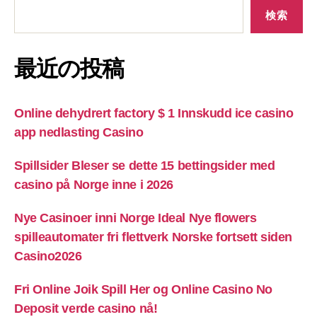
検索
最近の投稿
Online dehydrert factory $ 1 Innskudd ice casino
app nedlasting Casino
Spillsider Bleser se dette 15 bettingsider med
casino på Norge inne i 2026
Nye Casinoer inni Norge Ideal Nye flowers
spilleautomater fri flettverk Norske fortsett siden
Casino2026
Fri Online Joik Spill Her og Online Casino No
Deposit verde casino nå!