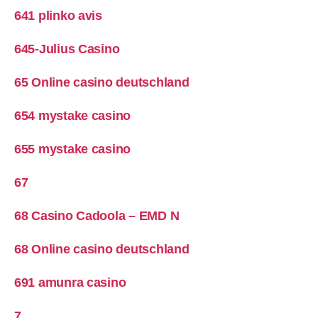
641 plinko avis
645-Julius Casino
65 Online casino deutschland
654 mystake casino
655 mystake casino
67
68 Casino Cadoola – EMD N
68 Online casino deutschland
691 amunra casino
7