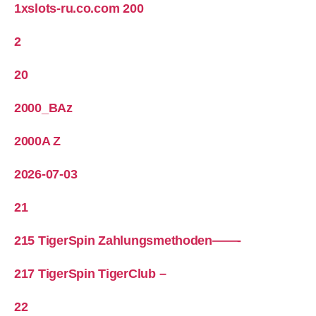
1xslots-ru.co.com 200
2
20
2000_BAz
2000A Z
2026-07-03
21
215 TigerSpin Zahlungsmethoden——-
217 TigerSpin TigerClub –
22