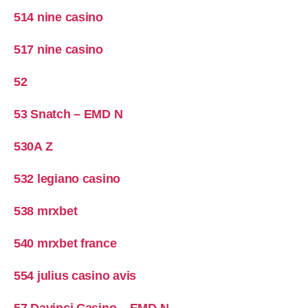
514 nine casino
517 nine casino
52
53 Snatch – EMD N
530A Z
532 legiano casino
538 mrxbet
540 mrxbet france
554 julius casino avis