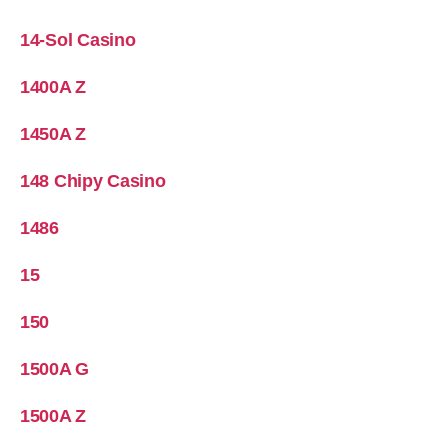
14-Sol Casino
1400A Z
1450A Z
148 Chipy Casino
1486
15
150
1500A G
1500A Z