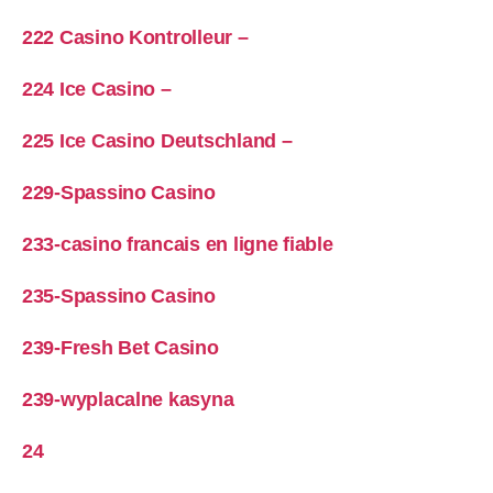
222 Casino Kontrolleur –
224 Ice Casino –
225 Ice Casino Deutschland –
229-Spassino Casino
233-casino francais en ligne fiable
235-Spassino Casino
239-Fresh Bet Casino
239-wyplacalne kasyna
24