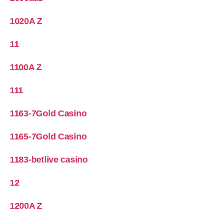
1020A Z
11
1100A Z
111
1163-7Gold Casino
1165-7Gold Casino
1183-betlive casino
12
1200A Z