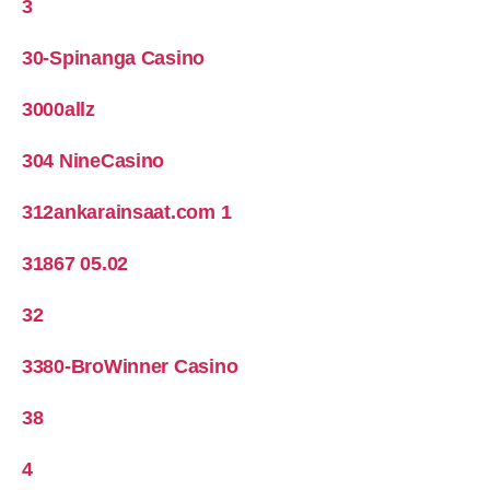
3
30-Spinanga Casino
3000allz
304 NineCasino
312ankarainsaat.com 1
31867 05.02
32
3380-BroWinner Casino
38
4