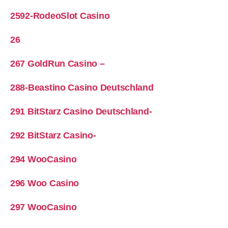
2592-RodeoSlot Casino
26
267 GoldRun Casino –
288-Beastino Casino Deutschland
291 BitStarz Casino Deutschland-
292 BitStarz Casino-
294 WooCasino
296 Woo Casino
297 WooCasino