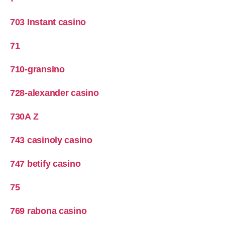
703 Instant casino
71
710-gransino
728-alexander casino
730A Z
743 casinoly casino
747 betify casino
75
769 rabona casino