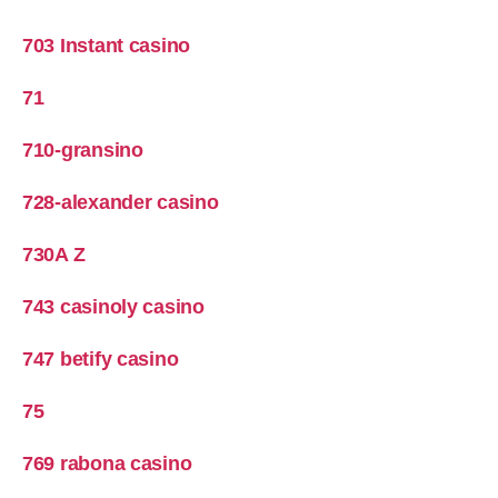
703 Instant casino
71
710-gransino
728-alexander casino
730A Z
743 casinoly casino
747 betify casino
75
769 rabona casino