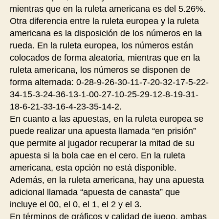
mientras que en la ruleta americana es del 5.26%.
Otra diferencia entre la ruleta europea y la ruleta
americana es la disposición de los números en la
rueda. En la ruleta europea, los números están
colocados de forma aleatoria, mientras que en la
ruleta americana, los números se disponen de
forma alternada: 0-28-9-26-30-11-7-20-32-17-5-22-
34-15-3-24-36-13-1-00-27-10-25-29-12-8-19-31-
18-6-21-33-16-4-23-35-14-2.
En cuanto a las apuestas, en la ruleta europea se
puede realizar una apuesta llamada “en prisión”
que permite al jugador recuperar la mitad de su
apuesta si la bola cae en el cero. En la ruleta
americana, esta opción no está disponible.
Además, en la ruleta americana, hay una apuesta
adicional llamada “apuesta de canasta” que
incluye el 00, el 0, el 1, el 2 y el 3.
En términos de gráficos y calidad de juego, ambas