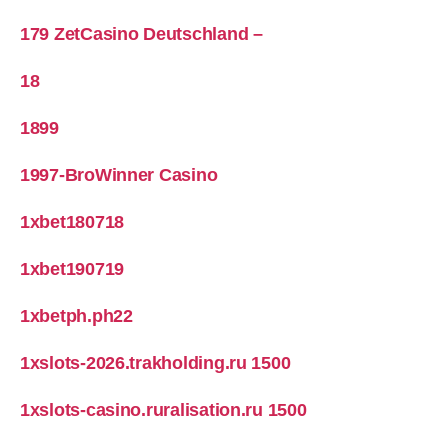
179 ZetCasino Deutschland –
18
1899
1997-BroWinner Casino
1xbet180718
1xbet190719
1xbetph.ph22
1xslots-2026.trakholding.ru 1500
1xslots-casino.ruralisation.ru 1500