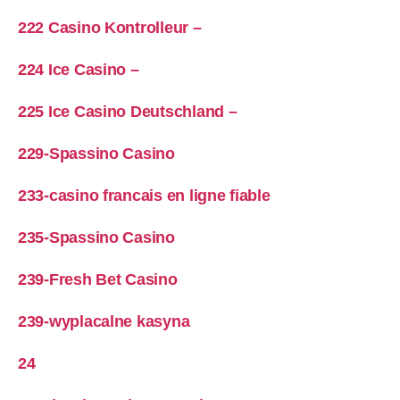
222 Casino Kontrolleur –
224 Ice Casino –
225 Ice Casino Deutschland –
229-Spassino Casino
233-casino francais en ligne fiable
235-Spassino Casino
239-Fresh Bet Casino
239-wyplacalne kasyna
24