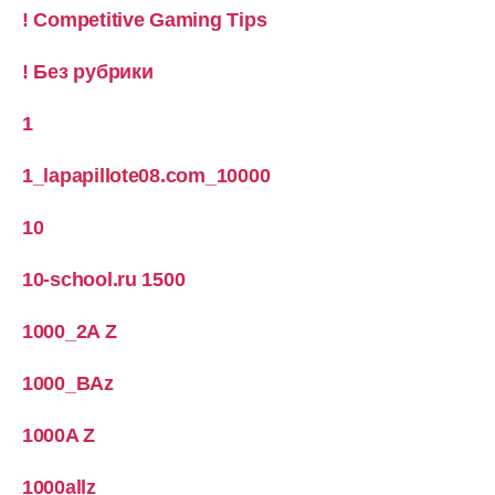
! Competitive Gaming Tips
! Без рубрики
1
1_lapapillote08.com_10000
10
10-school.ru 1500
1000_2A Z
1000_BAz
1000A Z
1000allz