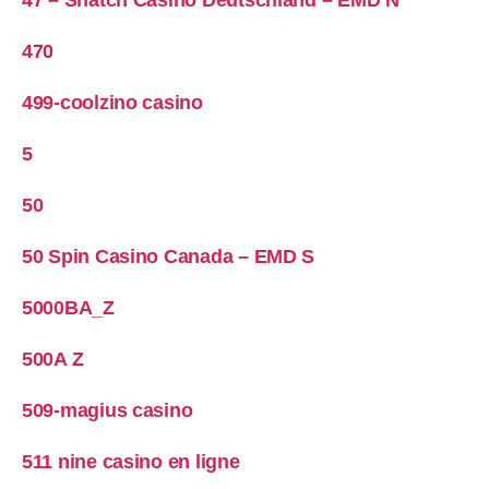
47 – Snatch Casino Deutschland – EMD N
470
499-coolzino casino
5
50
50 Spin Casino Canada – EMD S
5000BA_Z
500A Z
509-magius casino
511 nine casino en ligne