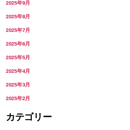
2025年9月
2025年8月
2025年7月
2025年6月
2025年5月
2025年4月
2025年3月
2025年2月
カテゴリー