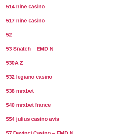
514 nine casino
517 nine casino
52
53 Snatch – EMD N
530A Z
532 legiano casino
538 mrxbet
540 mrxbet france
554 julius casino avis
57 Davinci Casino – EMD N