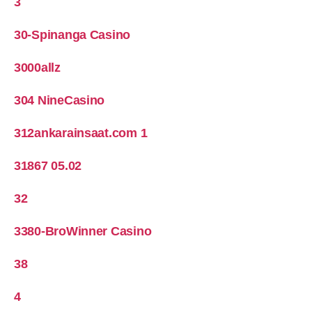
3
30-Spinanga Casino
3000allz
304 NineCasino
312ankarainsaat.com 1
31867 05.02
32
3380-BroWinner Casino
38
4