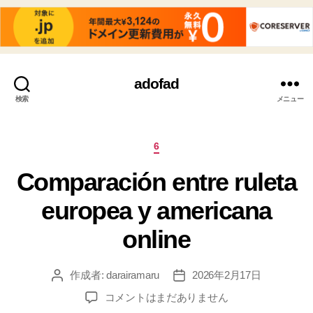
adofad
検索
メニュー
カ
6
テ
Comparación entre ruleta
ゴ
リ
europea y americana
ー
online
作成者:
darairamaru
2026年2月17日
投
投
稿
稿
Comparación
コメントはまだありません
者
日
entre