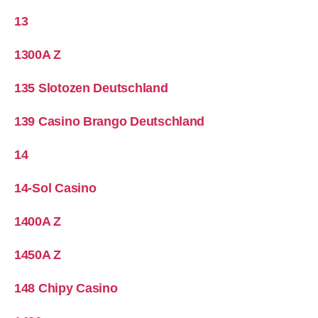
13
1300A Z
135 Slotozen Deutschland
139 Casino Brango Deutschland
14
14-Sol Casino
1400A Z
1450A Z
148 Chipy Casino