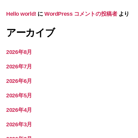
Hello world!
に
WordPress コメントの投稿者
より
アーカイブ
2026年8月
2026年7月
2026年6月
2026年5月
2026年4月
2026年3月