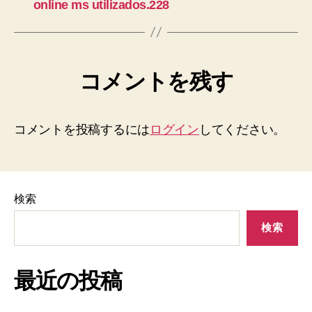
online ms utilizados.228
コメントを残す
コメントを投稿するには
ログイン
してください。
検索
検索
最近の投稿