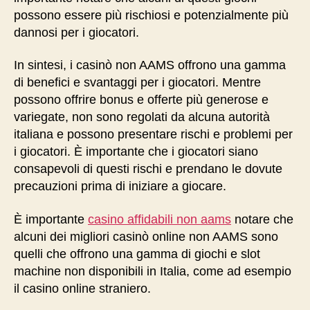
possono essere più rischiosi e potenzialmente più
dannosi per i giocatori.
In sintesi, i casinò non AAMS offrono una gamma
di benefici e svantaggi per i giocatori. Mentre
possono offrire bonus e offerte più generose e
variegate, non sono regolati da alcuna autorità
italiana e possono presentare rischi e problemi per
i giocatori. È importante che i giocatori siano
consapevoli di questi rischi e prendano le dovute
precauzioni prima di iniziare a giocare.
È importante
casino affidabili non aams
notare che
alcuni dei migliori casinò online non AAMS sono
quelli che offrono una gamma di giochi e slot
machine non disponibili in Italia, come ad esempio
il casino online straniero.