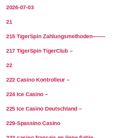
2026-07-03
21
215 TigerSpin Zahlungsmethoden——-
217 TigerSpin TigerClub –
22
222 Casino Kontrolleur –
224 Ice Casino –
225 Ice Casino Deutschland –
229-Spassino Casino
233-casino francais en ligne fiable