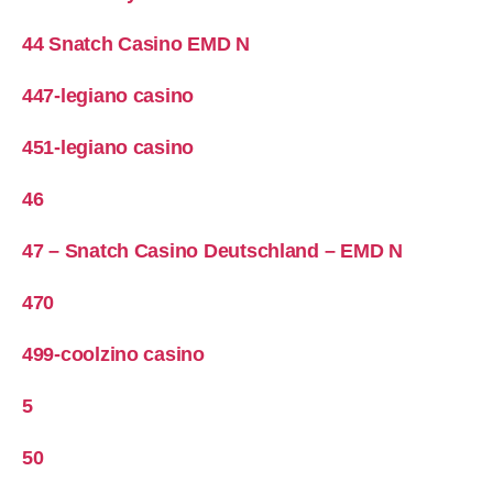
44 Snatch Casino EMD N
447-legiano casino
451-legiano casino
46
47 – Snatch Casino Deutschland – EMD N
470
499-coolzino casino
5
50