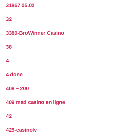
31867 05.02
32
3380-BroWinner Casino
38
4
4 done
408 – 200
409 mad casino en ligne
42
425-casinoly