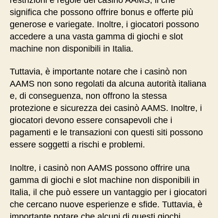
significa che possono offrire bonus e offerte più
generose e variegate. Inoltre, i giocatori possono
accedere a una vasta gamma di giochi e slot
machine non disponibili in Italia.
Tuttavia, è importante notare che i casinò non
AAMS non sono regolati da alcuna autorità italiana
e, di conseguenza, non offrono la stessa
protezione e sicurezza dei casinò AAMS. Inoltre, i
giocatori devono essere consapevoli che i
pagamenti e le transazioni con questi siti possono
essere soggetti a rischi e problemi.
Inoltre, i casinò non AAMS possono offrire una
gamma di giochi e slot machine non disponibili in
Italia, il che può essere un vantaggio per i giocatori
che cercano nuove esperienze e sfide. Tuttavia, è
importante notare che alcuni di questi giochi