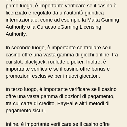
primo luogo, è importante verificare se il casino è
licenziato e regolato da un’autorità giuridica
internazionale, come ad esempio la Malta Gaming
Authority o la Curacao eGaming Licensing
Authority.
In secondo luogo, è importante controllare se il
casino offre una vasta gamma di giochi online, tra
cui slot, blackjack, roulette e poker. Inoltre, è
importante verificare se il casino offre bonus e
promozioni esclusive per i nuovi giocatori.
In terzo luogo, è importante verificare se il casino
offre una vasta gamma di opzioni di pagamento,
tra cui carte di credito, PayPal e altri metodi di
pagamento sicuri.
Infine, è importante verificare se il casino offre