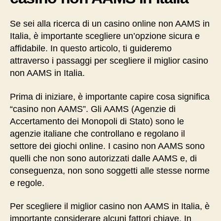
Se sei alla ricerca di un casino online non AAMS in
Italia, è importante scegliere un’opzione sicura e
affidabile. In questo articolo, ti guideremo
attraverso i passaggi per scegliere il miglior casino
non AAMS in Italia.
Prima di iniziare, è importante capire cosa significa
“casino non AAMS”. Gli AAMS (Agenzie di
Accertamento dei Monopoli di Stato) sono le
agenzie italiane che controllano e regolano il
settore dei giochi online. I casino non AAMS sono
quelli che non sono autorizzati dalle AAMS e, di
conseguenza, non sono soggetti alle stesse norme
e regole.
Per scegliere il miglior casino non AAMS in Italia, è
importante considerare alcuni fattori chiave. In