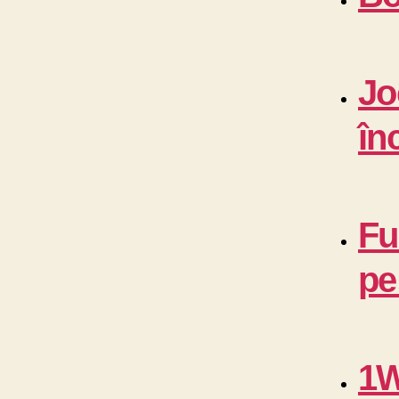
Jo
în
Fu
pe
1W