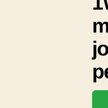
1
m
j
p