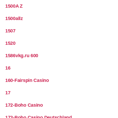
1500A Z
1500allz
1507
1520
1586vkg.ru 600
16
160-Fairspin Casino
17
172-Boho Casino
173-Boho Casino Deutschland