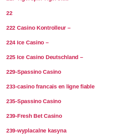
22
222 Casino Kontrolleur –
224 Ice Casino –
225 Ice Casino Deutschland –
229-Spassino Casino
233-casino francais en ligne fiable
235-Spassino Casino
239-Fresh Bet Casino
239-wyplacalne kasyna