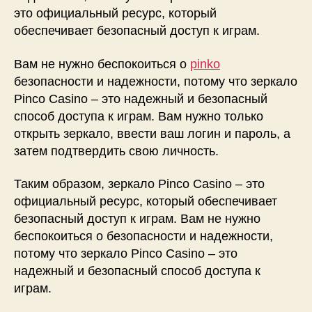
это официальный ресурс, который
обеспечивает безопасный доступ к играм.
Вам не нужно беспокоиться о
pinko
безопасности и надежности, потому что зеркало
Pinco Casino – это надежный и безопасный
способ доступа к играм. Вам нужно только
открыть зеркало, ввести ваш логин и пароль, а
затем подтвердить свою личность.
Таким образом, зеркало Pinco Casino – это
официальный ресурс, который обеспечивает
безопасный доступ к играм. Вам не нужно
беспокоиться о безопасности и надежности,
потому что зеркало Pinco Casino – это
надежный и безопасный способ доступа к
играм.