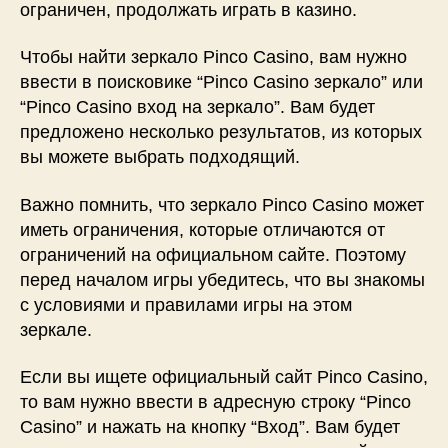
ограничен, продолжать играть в казино.
Чтобы найти зеркало Pinco Casino, вам нужно
ввести в поисковике “Pinco Casino зеркало” или
“Pinco Casino вход на зеркало”. Вам будет
предложено несколько результатов, из которых
вы можете выбрать подходящий.
Важно помнить, что зеркало Pinco Casino может
иметь ограничения, которые отличаются от
ограничений на официальном сайте. Поэтому
перед началом игры убедитесь, что вы знакомы
с условиями и правилами игры на этом
зеркале.
Если вы ищете официальный сайт Pinco Casino,
то вам нужно ввести в адресную строку “Pinco
Casino” и нажать на кнопку “Вход”. Вам будет