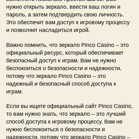
нужно открыть зеркало, ввести ваш логин и
пароль, а затем подтвердить свою личность.
Это обеспечит вам доступ к игровому процессу
и позволяет насладиться игрой.
Важно помнить, что зеркало Pinco Casino – это
официальный ресурс, который обеспечивает
безопасный доступ к играм. Вам не нужно
беспокоиться о безопасности и надежности,
потому что зеркало Pinco Casino – это
надежный и безопасный способ доступа к
играм.
Если вы ищете официальный сайт Pinco Casino,
то вам нужно знать, что зеркало – это лучший
способ доступа к игровому процессу. Вам не
нужно беспокоиться о безопасности и
надежности, потому что зеркало Pinco Casino –