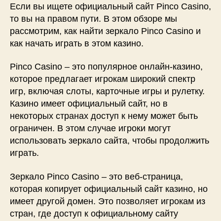
Если вы ищете официальный сайт Pinco Casino,
то вы на правом пути. В этом обзоре мы
рассмотрим, как найти зеркало Pinco Casino и
как начать играть в этом казино.
Pinco Casino – это популярное онлайн-казино,
которое предлагает игрокам широкий спектр
игр, включая слоты, карточные игры и рулетку.
Казино имеет официальный сайт, но в
некоторых странах доступ к нему может быть
ограничен. В этом случае игроки могут
использовать зеркало сайта, чтобы продолжить
играть.
Зеркало Pinco Casino – это веб-страница,
которая копирует официальный сайт казино, но
имеет другой домен. Это позволяет игрокам из
стран, где доступ к официальному сайту