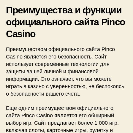
Преимущества и функции
официального сайта Pinco
Casino
Преимуществом официального сайта Pinco
Casino является его безопасность. Сайт
использует современные технологии для
защиты вашей личной и финансовой
информации. Это означает, что вы можете
играть в казино с уверенностью, не беспокоясь
о безопасности вашего счета.
Еще одним преимуществом официального
сайта Pinco Casino является его обширный
выбор игр. Сайт предлагает более 1 000 игр,
включая слоты, карточные игры, рулетку и