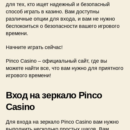
для тех, кто ищет надежный и безопасный
способ играть в казино. Вам доступны
различные опции для входа, и вам не нужно
беспокоиться о безопасности вашего игрового
времени.
Начните играть сейчас!
Pinco Casino – официальный сайт, где вы
можете найти все, что вам нужно для приятного
игрового времени!
Вход на зеркало Pinco
Casino
Для входа на зеркало Pinco Casino вам нужно
выполнить несколько простых шагов. Вам