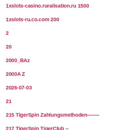
1xslots-casino.ruralisation.ru 1500
1xslots-ru.co.com 200
2
20
2000_BAz
2000A Z
2026-07-03
21
215 TigerSpin Zahlungsmethoden——-
217 TigerSpin TigerClub –