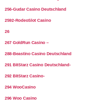
256-Gudar Casino Deutschland
2592-RodeoSlot Casino
26
267 GoldRun Casino –
288-Beastino Casino Deutschland
291 BitStarz Casino Deutschland-
292 BitStarz Casino-
294 WooCasino
296 Woo Casino