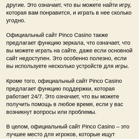
другие. Это означает, что вы можете найти игру,
которая вам понравится, и играть в нее сколько
угодно.
Официальный сайт Pinco Casino также
предлагает функцию зеркала, что означает, что
вы можете играть на сайте, даже если основной
сайт недоступен. Это особенно полезно, если
вы используете несколько устройств для игры.
Кроме того, официальный сайт Pinco Casino
предлагает функцию поддержки, которая
работает 24/7. Это означает, что вы можете
получить помощь в любое время, если у вас
возникнут вопросы или проблемы.
В целом, официальный сайт Pinco Casino – это
лучшее место для игроков, которые ищут