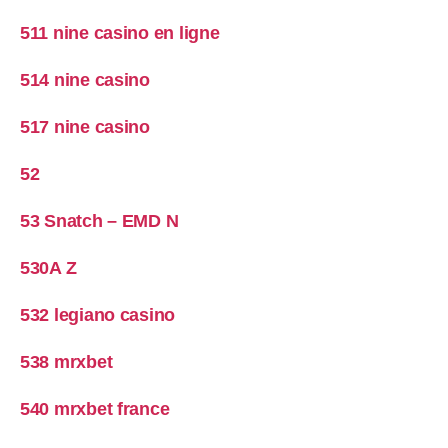
511 nine casino en ligne
514 nine casino
517 nine casino
52
53 Snatch – EMD N
530A Z
532 legiano casino
538 mrxbet
540 mrxbet france