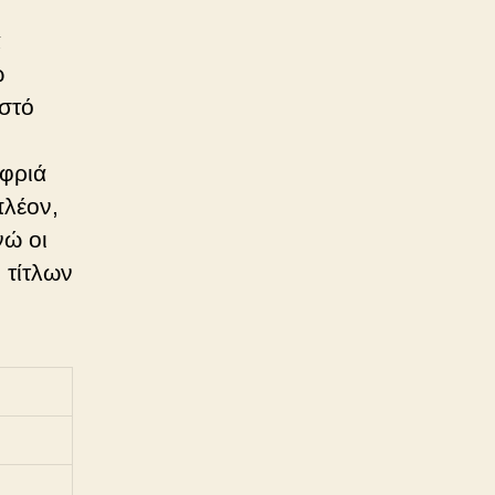
α
ω
στό
αφριά
πλέον,
νώ οι
 τίτλων