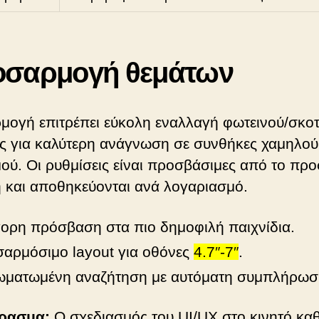
σαρμογή θεμάτων
μογή επιτρέπει εύκολη εναλλαγή φωτεινού/σκοτ
ς για καλύτερη ανάγνωση σε συνθήκες χαμηλού
ού. Οι ρυθμίσεις είναι προσβάσιμες από το προ
 και αποθηκεύονται ανά λογαριασμό.
ορη πρόσβαση στα πιο δημοφιλή παιχνίδια.
αρμόσιμο layout για οθόνες
4.7″-7″
.
ματωμένη αναζήτηση με αυτόματη συμπλήρωσ
ρασμα:
Ο σχεδιασμός του UI/UX στο κινητό κα