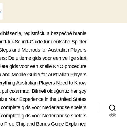
ihlásenie, registráciu a bezpečné hranie
tt‑für‑Schritt‑Guide für deutsche Spieler
teps and Methods for Australian Players
rs: De ultieme gids voor een veilige start
mplete gids voor een snelle KYC-procedure
 and Mobile Guide for Australian Players
rything Australian Players Need to Know
 pul çıxarmaq: Bilməli olduğunuz hər şey
ize Your Experience in the United States
complete gids voor Nederlandse spelers
complete gids voor Nederlandse spelers
検索
no Free Chip and Bonus Guide Explained