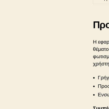
Προ
Η εφαρ
θέματο
φωτισμ
χρήστη
Γρήγ
Προσ
Ενσω
Συμπέ