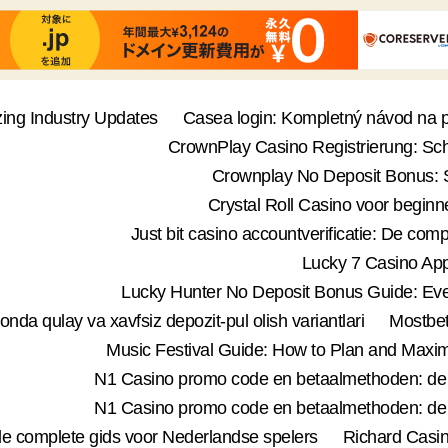
zing Industry Updates
Casea login: Kompletný návod na pr
CrownPlay Casino Registrierung: Schri
Crownplay No Deposit Bonus: S
Crystal Roll Casino voor beginne
Just bit casino accountverificatie: De co
Lucky 7 Casino App
Lucky Hunter No Deposit Bonus Guide: Eve
onda qulay va xavfsiz depozit‑pul olish variantlari
Mostbet
Music Festival Guide: How to Plan and Maxim
N1 Casino promo code en betaalmethoden: de 
N1 Casino promo code en betaalmethoden: de 
e complete gids voor Nederlandse spelers
Richard Casi