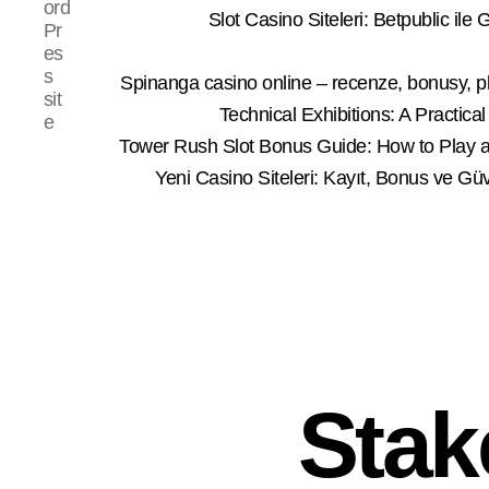
ord
Slot Casino Siteleri: Betpublic il
Pr
es
s
Spinanga casino online – recenze, bonusy, p
sit
Technical Exhibitions: A Practica
e
Tower Rush Slot Bonus Guide: How to Play 
Yeni Casino Siteleri: Kayıt, Bonus ve Güv
Stak