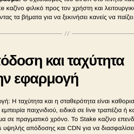
ke καζίνο φιλικό προς τον χρήστη και λειτουργικ
τας τα βήματα για να ξεκινήσει κανείς να παίζει
όδοση και ταχύτητα
ην εφαρμογή
γή: Η ταχύτητα και η σταθερότητα είναι καθορισ
 εμπειρία παιχνιδιού, ειδικά σε live τραπέζια ή κ
μα σε πραγματικό χρόνο. Το Stake καζίνο επενδ
s υψηλής απόδοσης και CDN για να διασφαλίσει