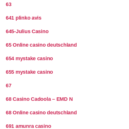
63
641 plinko avis
645-Julius Casino
65 Online casino deutschland
654 mystake casino
655 mystake casino
67
68 Casino Cadoola – EMD N
68 Online casino deutschland
691 amunra casino