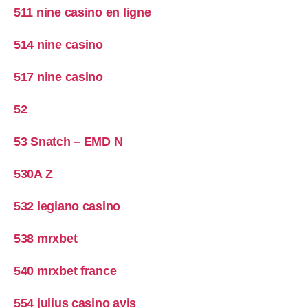
511 nine casino en ligne
514 nine casino
517 nine casino
52
53 Snatch – EMD N
530A Z
532 legiano casino
538 mrxbet
540 mrxbet france
554 julius casino avis