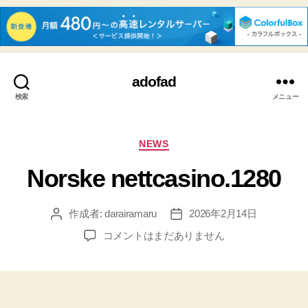
adofad
検索
メニュー
カ
NEWS
テ
Norske nettcasino.1280
ゴ
リ
ー
作成者:
darairamaru
2026年2月14日
投
投
稿
稿
Norske
コメントはまだありません
者
日
nettcasino.1280
へ
の