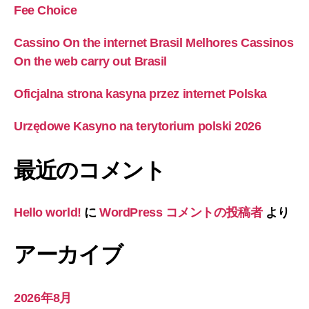
Fee Choice
Cassino On the internet Brasil Melhores Cassinos
On the web carry out Brasil
Oficjalna strona kasyna przez internet Polska
Urzędowe Kasyno na terytorium polski 2026
最近のコメント
Hello world!
に
WordPress コメントの投稿者
より
アーカイブ
2026年8月