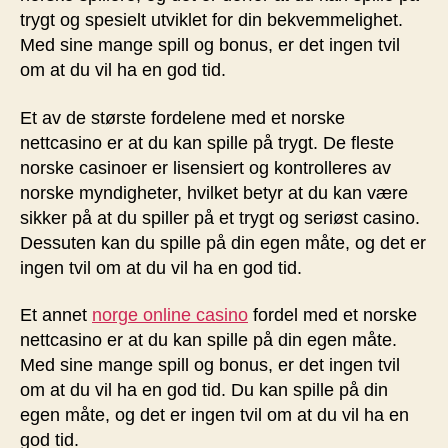
trygt og spesielt utviklet for din bekvemmelighet.
Med sine mange spill og bonus, er det ingen tvil
om at du vil ha en god tid.
Et av de største fordelene med et norske
nettcasino er at du kan spille på trygt. De fleste
norske casinoer er lisensiert og kontrolleres av
norske myndigheter, hvilket betyr at du kan være
sikker på at du spiller på et trygt og seriøst casino.
Dessuten kan du spille på din egen måte, og det er
ingen tvil om at du vil ha en god tid.
Et annet
norge online casino
fordel med et norske
nettcasino er at du kan spille på din egen måte.
Med sine mange spill og bonus, er det ingen tvil
om at du vil ha en god tid. Du kan spille på din
egen måte, og det er ingen tvil om at du vil ha en
god tid.