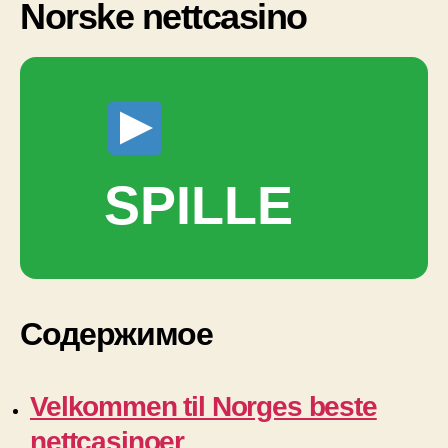
Norske nettcasino
SPILLE
Содержимое
Velkommen til Norges beste
nettcasinoer