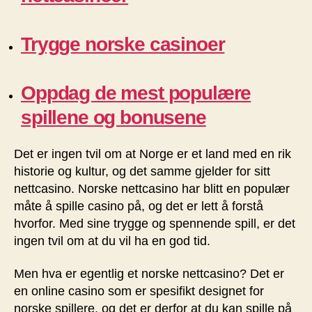
Trygge norske casinoer
Oppdag de mest populære
spillene og bonusene
Det er ingen tvil om at Norge er et land med en rik
historie og kultur, og det samme gjelder for sitt
nettcasino. Norske nettcasino har blitt en populær
måte å spille casino på, og det er lett å forstå
hvorfor. Med sine trygge og spennende spill, er det
ingen tvil om at du vil ha en god tid.
Men hva er egentlig et norske nettcasino? Det er
en online casino som er spesifikt designet for
norske spillere, og det er derfor at du kan spille på