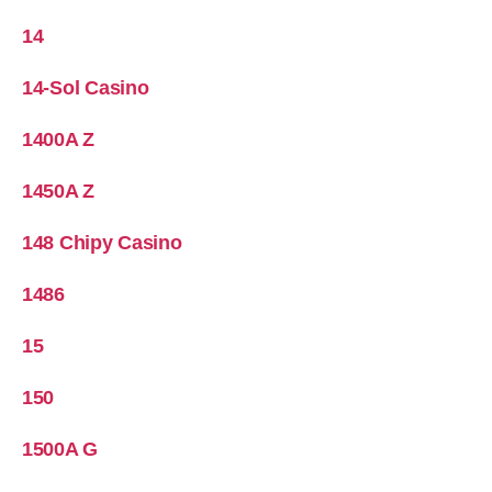
14
14-Sol Casino
1400A Z
1450A Z
148 Chipy Casino
1486
15
150
1500A G