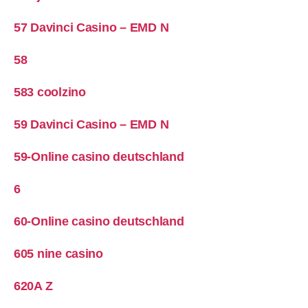
57 Davinci Casino – EMD N
58
583 coolzino
59 Davinci Casino – EMD N
59-Online casino deutschland
6
60-Online casino deutschland
605 nine casino
620A Z