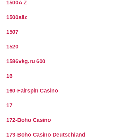
1500A Z
1500allz
1507
1520
1586vkg.ru 600
16
160-Fairspin Casino
17
172-Boho Casino
173-Boho Casino Deutschland