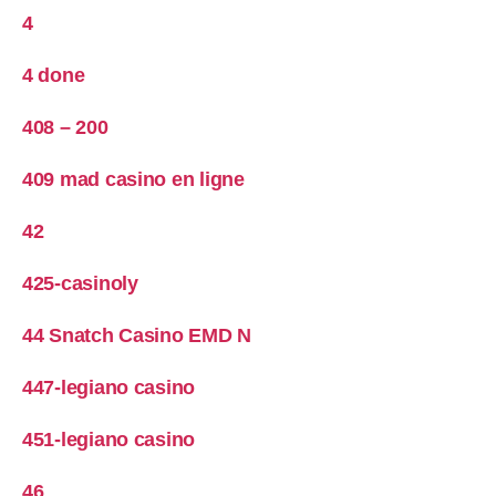
4
4 done
408 – 200
409 mad casino en ligne
42
425-casinoly
44 Snatch Casino EMD N
447-legiano casino
451-legiano casino
46