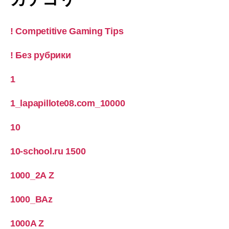
! Competitive Gaming Tips
! Без рубрики
1
1_lapapillote08.com_10000
10
10-school.ru 1500
1000_2A Z
1000_BAz
1000A Z