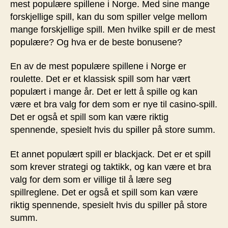
mest populære spillene i Norge. Med sine mange
forskjellige spill, kan du som spiller velge mellom
mange forskjellige spill. Men hvilke spill er de mest
populære? Og hva er de beste bonusene?
En av de mest populære spillene i Norge er
roulette. Det er et klassisk spill som har vært
populært i mange år. Det er lett å spille og kan
være et bra valg for dem som er nye til casino-spill.
Det er også et spill som kan være riktig
spennende, spesielt hvis du spiller på store summ.
Et annet populært spill er blackjack. Det er et spill
som krever strategi og taktikk, og kan være et bra
valg for dem som er villige til å lære seg
spillreglene. Det er også et spill som kan være
riktig spennende, spesielt hvis du spiller på store
summ.