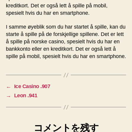
kreditkort. Det er også lett å spille på mobil,
spesielt hvis du har en smartphone.
I samme øyeblik som du har startet å spille, kan du
starte å spille på de forskjellige spillene. Det er lett
å spille på norske casino, spesielt hvis du har en
bankkonto eller en kreditkort. Det er også lett å
spille på mobil, spesielt hvis du har en smartphone.
←
Ice Casino .907
→
Leon .941
コメントを残す