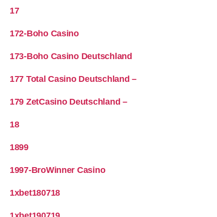
17
172-Boho Casino
173-Boho Casino Deutschland
177 Total Casino Deutschland –
179 ZetCasino Deutschland –
18
1899
1997-BroWinner Casino
1xbet180718
1xbet190719