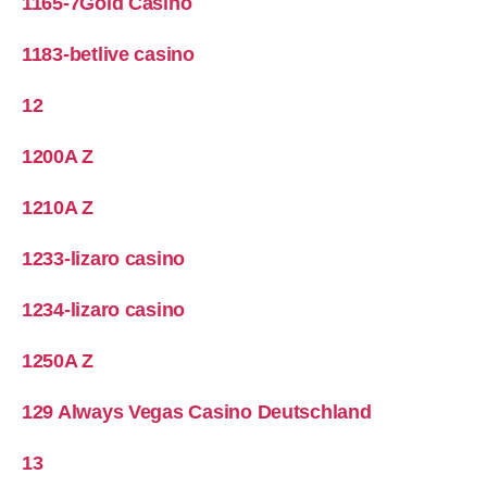
1165-7Gold Casino
1183-betlive casino
12
1200A Z
1210A Z
1233-lizaro casino
1234-lizaro casino
1250A Z
129 Always Vegas Casino Deutschland
13