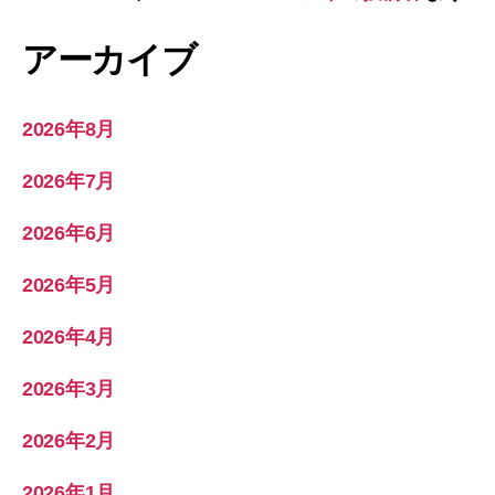
アーカイブ
2026年8月
2026年7月
2026年6月
2026年5月
2026年4月
2026年3月
2026年2月
2026年1月