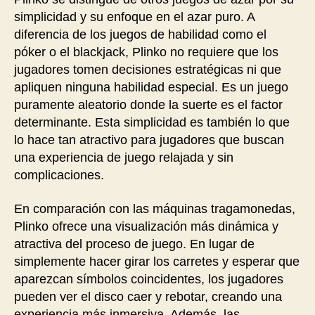
simplicidad y su enfoque en el azar puro. A
diferencia de los juegos de habilidad como el
póker o el blackjack, Plinko no requiere que los
jugadores tomen decisiones estratégicas ni que
apliquen ninguna habilidad especial. Es un juego
puramente aleatorio donde la suerte es el factor
determinante. Esta simplicidad es también lo que
lo hace tan atractivo para jugadores que buscan
una experiencia de juego relajada y sin
complicaciones.
En comparación con las máquinas tragamonedas,
Plinko ofrece una visualización más dinámica y
atractiva del proceso de juego. En lugar de
simplemente hacer girar los carretes y esperar que
aparezcan símbolos coincidentes, los jugadores
pueden ver el disco caer y rebotar, creando una
experiencia más inmersiva. Además, las