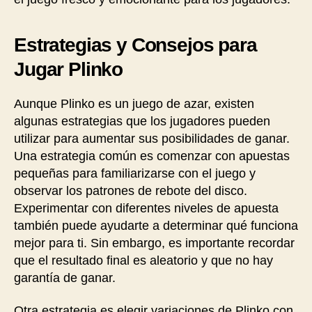
Estrategias y Consejos para
Jugar Plinko
Aunque Plinko es un juego de azar, existen
algunas estrategias que los jugadores pueden
utilizar para aumentar sus posibilidades de ganar.
Una estrategia común es comenzar con apuestas
pequeñas para familiarizarse con el juego y
observar los patrones de rebote del disco.
Experimentar con diferentes niveles de apuesta
también puede ayudarte a determinar qué funciona
mejor para ti. Sin embargo, es importante recordar
que el resultado final es aleatorio y que no hay
garantía de ganar.
Otra estrategia es elegir variaciones de Plinko con