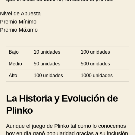
Nivel de Apuesta
Premio Mínimo
Premio Máximo
Bajo
10 unidades
100 unidades
Medio
50 unidades
500 unidades
Alto
100 unidades
1000 unidades
La Historia y Evolución de
Plinko
Aunque el juego de Plinko tal como lo conocemos
hoy en día ganó popularidad gracias a su inclusión