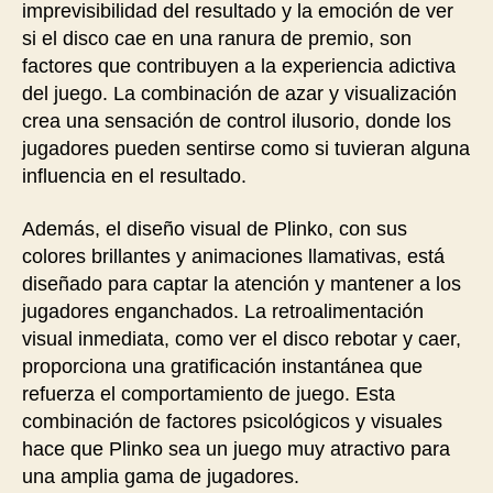
imprevisibilidad del resultado y la emoción de ver
si el disco cae en una ranura de premio, son
factores que contribuyen a la experiencia adictiva
del juego. La combinación de azar y visualización
crea una sensación de control ilusorio, donde los
jugadores pueden sentirse como si tuvieran alguna
influencia en el resultado.
Además, el diseño visual de Plinko, con sus
colores brillantes y animaciones llamativas, está
diseñado para captar la atención y mantener a los
jugadores enganchados. La retroalimentación
visual inmediata, como ver el disco rebotar y caer,
proporciona una gratificación instantánea que
refuerza el comportamiento de juego. Esta
combinación de factores psicológicos y visuales
hace que Plinko sea un juego muy atractivo para
una amplia gama de jugadores.