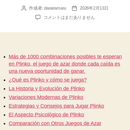
作成者:
darairamaru
2026年2月13日
投
投
稿
稿
Más
コメントはまだありません
者
日
de
1000
combinaciones
posibles
te
esperan
Más de 1000 combinaciones posibles te esperan
en
en Plinko, el juego de azar donde cada caída es
Plinko,
una nueva oportunidad de ganar.
el
¿Qué es Plinko y cómo se juega?
juego
de
La Historia y Evolución de Plinko
azar
Variaciones Modernas de Plinko
donde
Estrategias y Consejos para Jugar Plinko
cada
caída
El Aspecto Psicológico de Plinko
es
Comparación con Otros Juegos de Azar
una