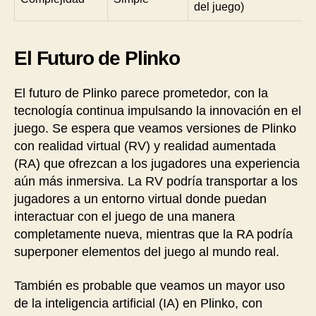
del juego)
El Futuro de Plinko
El futuro de Plinko parece prometedor, con la
tecnología continua impulsando la innovación en el
juego. Se espera que veamos versiones de Plinko
con realidad virtual (RV) y realidad aumentada
(RA) que ofrezcan a los jugadores una experiencia
aún más inmersiva. La RV podría transportar a los
jugadores a un entorno virtual donde puedan
interactuar con el juego de una manera
completamente nueva, mientras que la RA podría
superponer elementos del juego al mundo real.
También es probable que veamos un mayor uso
de la inteligencia artificial (IA) en Plinko, con