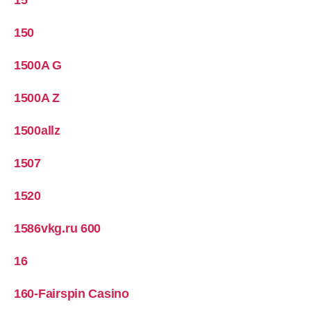
150
1500A G
1500A Z
1500allz
1507
1520
1586vkg.ru 600
16
160-Fairspin Casino