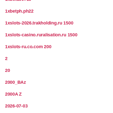
1xbetph.ph22
1xslots-2026.trakholding.ru 1500
1xslots-casino.ruralisation.ru 1500
1xslots-ru.co.com 200
2
20
2000_BAz
2000A Z
2026-07-03