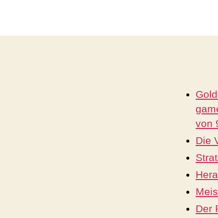
稿
者
Gold
game
von 
Die 
Stra
Hera
Meis
Der 