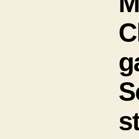
M
C
g
S
s