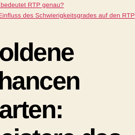
bedeutet RTP genau?
Einfluss des Schwierigkeitsgrades auf den RTP
oldene
hancen
arten: