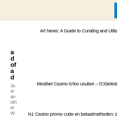
Art News: A Guide to Curating and Utili
a
d
of
a
d
Mostbet Casino to‘lov usullari – O‘zbekist
Ju
st
an
oth
er
W
N1 Casino promo code en betaalmethoden: d