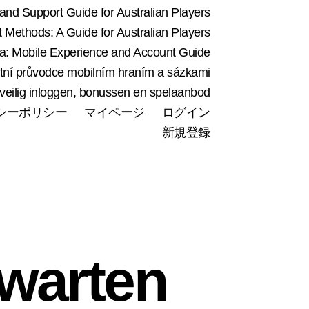
and Support Guide for Australian Players
Methods: A Guide for Australian Players
ia: Mobile Experience and Account Guide
etní průvodce mobilním hraním a sázkami
veilig inloggen, bonussen en spelaanbod
シーポリシー
マイページ
ログイン
新規登録
warten