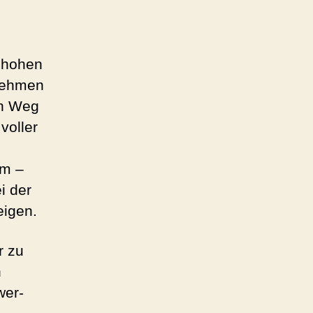
m hohen
rnehmen
en Weg
voller
em –
i der
eigen.
r zu
n
wer-