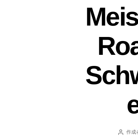
Meis
Roa
Schw
作成
投