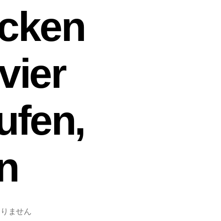
icken
vier
ufen,
n
ありません