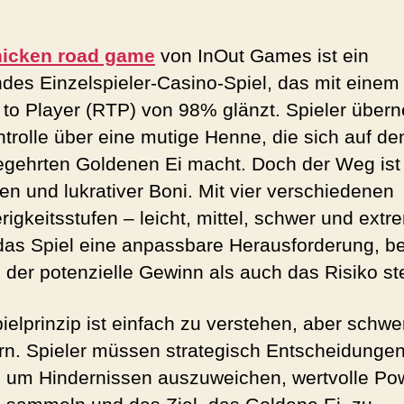
hicken road game
von InOut Games ist ein
ndes Einzelspieler-Casino-Spiel, das mit eine
 to Player (RTP) von 98% glänzt. Spieler übe
ntrolle über eine mutige Henne, die sich auf d
gehrten Goldenen Ei macht. Doch der Weg ist 
en und lukrativer Boni. Mit vier verschiedenen
rigkeitsstufen – leicht, mittel, schwer und extr
 das Spiel eine anpassbare Herausforderung, be
 der potenzielle Gewinn als auch das Risiko st
ielprinzip ist einfach zu verstehen, aber schwe
rn. Spieler müssen strategisch Entscheidunge
n, um Hindernissen auszuweichen, wertvolle Po