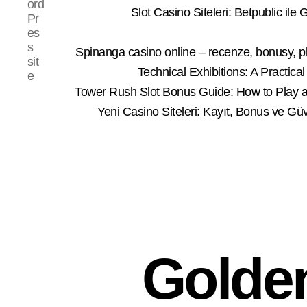
ord
Slot Casino Siteleri: Betpublic il
Pr
es
s
Spinanga casino online – recenze, bonusy, p
sit
Technical Exhibitions: A Practica
e
Tower Rush Slot Bonus Guide: How to Play 
Yeni Casino Siteleri: Kayıt, Bonus ve Güv
Golde