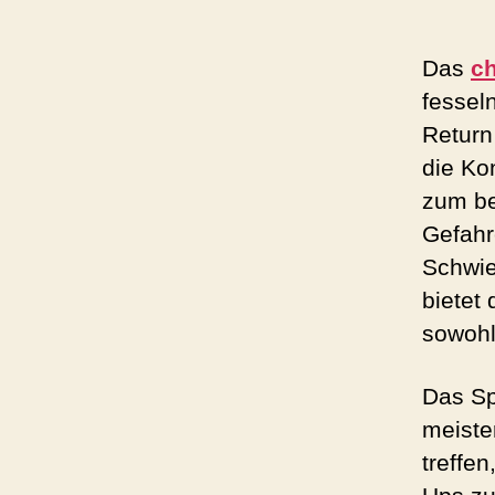
Das
c
fessel
Return
die Ko
zum be
Gefahr
Schwie
bietet
sowohl
Das Sp
meiste
treffe