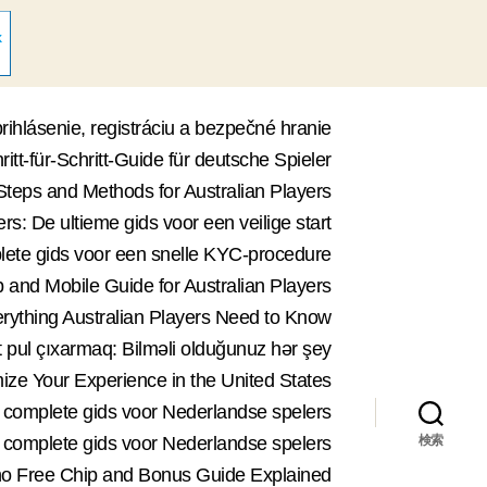
ihlásenie, registráciu a bezpečné hranie
tt‑für‑Schritt‑Guide für deutsche Spieler
teps and Methods for Australian Players
rs: De ultieme gids voor een veilige start
mplete gids voor een snelle KYC-procedure
 and Mobile Guide for Australian Players
rything Australian Players Need to Know
 pul çıxarmaq: Bilməli olduğunuz hər şey
ize Your Experience in the United States
complete gids voor Nederlandse spelers
complete gids voor Nederlandse spelers
検索
no Free Chip and Bonus Guide Explained