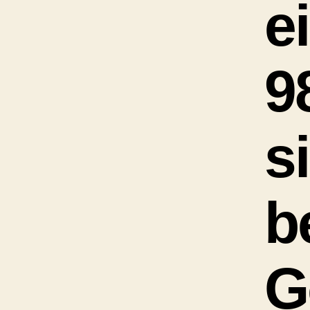
e
9
s
b
G