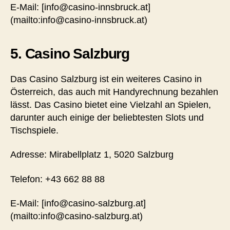
E-Mail: [info@casino-innsbruck.at]
(mailto:info@casino-innsbruck.at)
5. Casino Salzburg
Das Casino Salzburg ist ein weiteres Casino in
Österreich, das auch mit Handyrechnung bezahlen
lässt. Das Casino bietet eine Vielzahl an Spielen,
darunter auch einige der beliebtesten Slots und
Tischspiele.
Adresse: Mirabellplatz 1, 5020 Salzburg
Telefon: +43 662 88 88
E-Mail: [info@casino-salzburg.at]
(mailto:info@casino-salzburg.at)