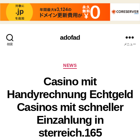
adofad
検索
メニュー
カ
NEWS
テ
Casino mit
ゴ
リ
Handyrechnung Echtgeld
ー
Casinos mit schneller
Einzahlung in
sterreich.165