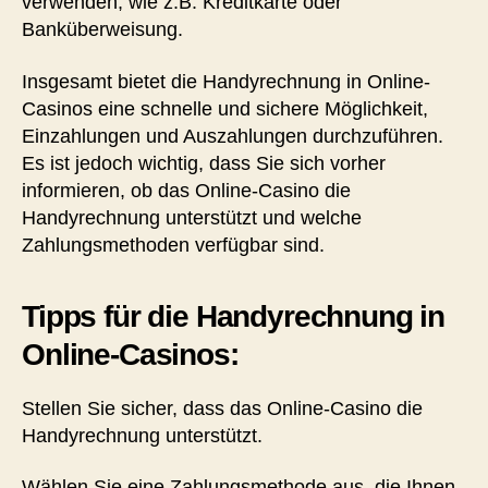
verwenden, wie z.B. Kreditkarte oder
Banküberweisung.
Insgesamt bietet die Handyrechnung in Online-
Casinos eine schnelle und sichere Möglichkeit,
Einzahlungen und Auszahlungen durchzuführen.
Es ist jedoch wichtig, dass Sie sich vorher
informieren, ob das Online-Casino die
Handyrechnung unterstützt und welche
Zahlungsmethoden verfügbar sind.
Tipps für die Handyrechnung in
Online-Casinos:
Stellen Sie sicher, dass das Online-Casino die
Handyrechnung unterstützt.
Wählen Sie eine Zahlungsmethode aus, die Ihnen