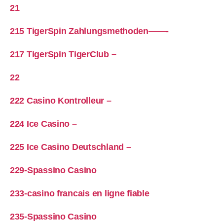
21
215 TigerSpin Zahlungsmethoden——-
217 TigerSpin TigerClub –
22
222 Casino Kontrolleur –
224 Ice Casino –
225 Ice Casino Deutschland –
229-Spassino Casino
233-casino francais en ligne fiable
235-Spassino Casino