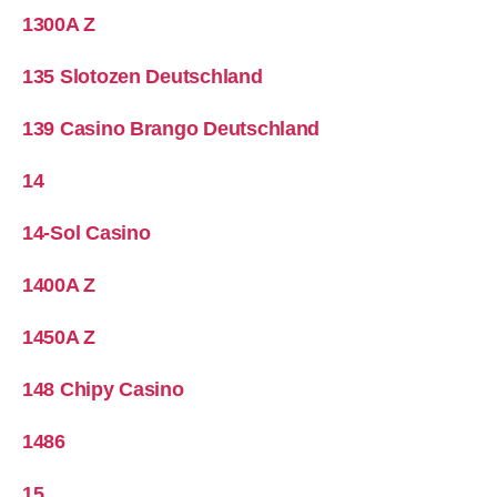
1300A Z
135 Slotozen Deutschland
139 Casino Brango Deutschland
14
14-Sol Casino
1400A Z
1450A Z
148 Chipy Casino
1486
15