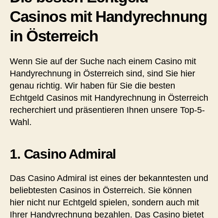
Casinos mit Handyrechnung
in Österreich
Wenn Sie auf der Suche nach einem Casino mit
Handyrechnung in Österreich sind, sind Sie hier
genau richtig. Wir haben für Sie die besten
Echtgeld Casinos mit Handyrechnung in Österreich
recherchiert und präsentieren Ihnen unsere Top-5-
Wahl.
1. Casino Admiral
Das Casino Admiral ist eines der bekanntesten und
beliebtesten Casinos in Österreich. Sie können
hier nicht nur Echtgeld spielen, sondern auch mit
Ihrer Handyrechnung bezahlen. Das Casino bietet