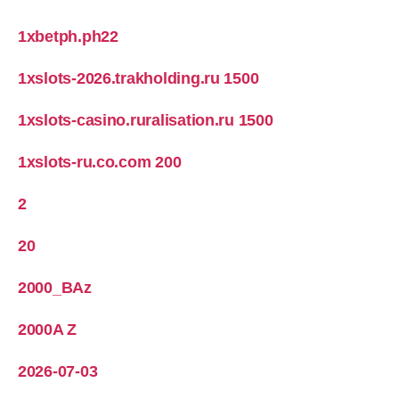
1xbetph.ph22
1xslots-2026.trakholding.ru 1500
1xslots-casino.ruralisation.ru 1500
1xslots-ru.co.com 200
2
20
2000_BAz
2000A Z
2026-07-03