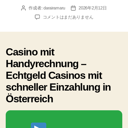
作成者:
darairamaru
2026年2月12日
投
投
稿
稿
Casino
コメントはまだありません
者
日
mit
Handyrechnung
Echtgeld
Casinos
mit
Casino mit
schneller
Handyrechnung –
Einzahlung
in
Echtgeld Casinos mit
sterreich.165
へ
schneller Einzahlung in
の
Österreich