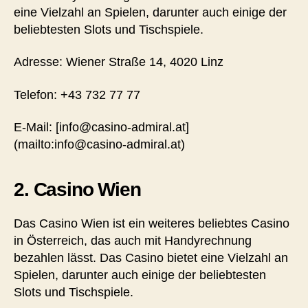
eine Vielzahl an Spielen, darunter auch einige der
beliebtesten Slots und Tischspiele.
Adresse: Wiener Straße 14, 4020 Linz
Telefon: +43 732 77 77
E-Mail: [info@casino-admiral.at]
(mailto:info@casino-admiral.at)
2. Casino Wien
Das Casino Wien ist ein weiteres beliebtes Casino
in Österreich, das auch mit Handyrechnung
bezahlen lässt. Das Casino bietet eine Vielzahl an
Spielen, darunter auch einige der beliebtesten
Slots und Tischspiele.