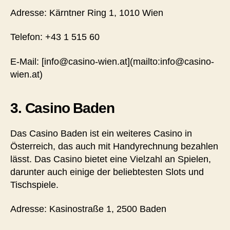
Adresse: Kärntner Ring 1, 1010 Wien
Telefon: +43 1 515 60
E-Mail: [info@casino-wien.at](mailto:info@casino-
wien.at)
3. Casino Baden
Das Casino Baden ist ein weiteres Casino in
Österreich, das auch mit Handyrechnung bezahlen
lässt. Das Casino bietet eine Vielzahl an Spielen,
darunter auch einige der beliebtesten Slots und
Tischspiele.
Adresse: Kasinostraße 1, 2500 Baden