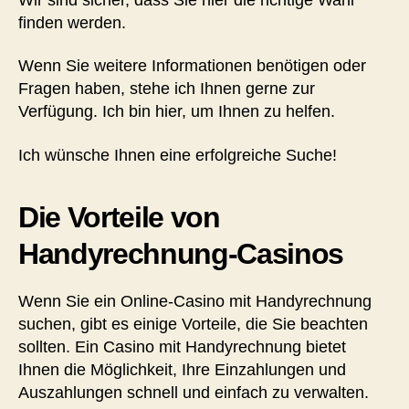
finden werden.
Wenn Sie weitere Informationen benötigen oder
Fragen haben, stehe ich Ihnen gerne zur
Verfügung. Ich bin hier, um Ihnen zu helfen.
Ich wünsche Ihnen eine erfolgreiche Suche!
Die Vorteile von
Handyrechnung-Casinos
Wenn Sie ein Online-Casino mit Handyrechnung
suchen, gibt es einige Vorteile, die Sie beachten
sollten. Ein Casino mit Handyrechnung bietet
Ihnen die Möglichkeit, Ihre Einzahlungen und
Auszahlungen schnell und einfach zu verwalten.