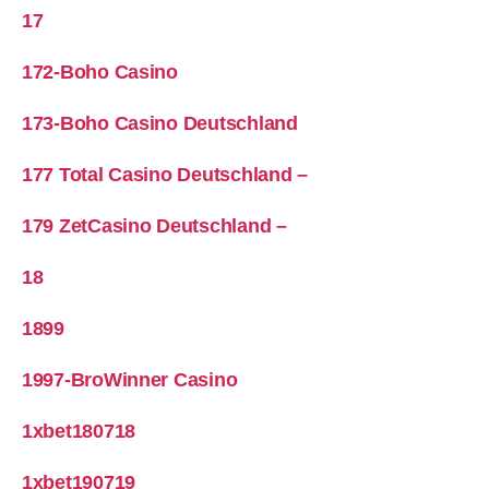
17
172-Boho Casino
173-Boho Casino Deutschland
177 Total Casino Deutschland –
179 ZetCasino Deutschland –
18
1899
1997-BroWinner Casino
1xbet180718
1xbet190719