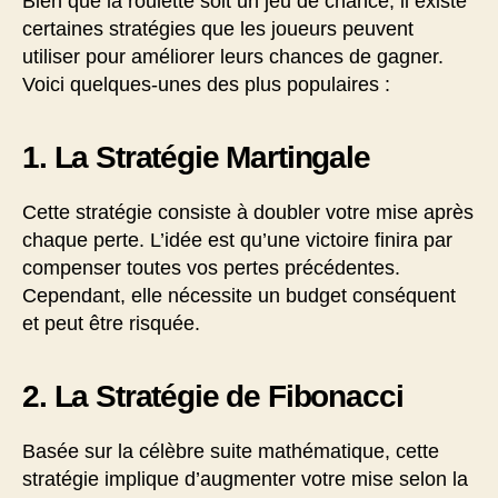
Bien que la roulette soit un jeu de chance, il existe
certaines stratégies que les joueurs peuvent
utiliser pour améliorer leurs chances de gagner.
Voici quelques-unes des plus populaires :
1. La Stratégie Martingale
Cette stratégie consiste à doubler votre mise après
chaque perte. L’idée est qu’une victoire finira par
compenser toutes vos pertes précédentes.
Cependant, elle nécessite un budget conséquent
et peut être risquée.
2. La Stratégie de Fibonacci
Basée sur la célèbre suite mathématique, cette
stratégie implique d’augmenter votre mise selon la