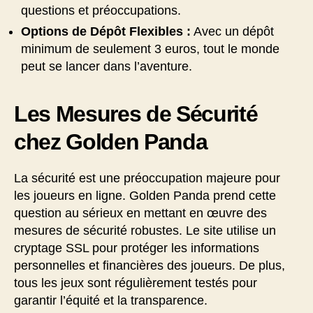
questions et préoccupations.
Options de Dépôt Flexibles :
Avec un dépôt
minimum de seulement 3 euros, tout le monde
peut se lancer dans l’aventure.
Les Mesures de Sécurité
chez Golden Panda
La sécurité est une préoccupation majeure pour
les joueurs en ligne. Golden Panda prend cette
question au sérieux en mettant en œuvre des
mesures de sécurité robustes. Le site utilise un
cryptage SSL pour protéger les informations
personnelles et financières des joueurs. De plus,
tous les jeux sont régulièrement testés pour
garantir l’équité et la transparence.