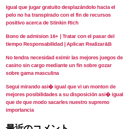
Igual que jugar gratuito desplazándolo hacia el
pelo no ha transpirado con el fin de recursos
positivo acerca de Stinkin Rich
Bono de admision 16+ | Tratar con el pasar del
tiempo Responsabilidad | Aplican Realizar&B
No tendra necesidad eximir las mejores juegos de
casino sin cargo mediante un fin sobre gozar
sobre gama masculina
Segui mirando asi� igual que vi un monton de
mejores posibilidades a su disposición asi� igual
que de que modo sacarles nuestro supremo
importancia
最近のコメント