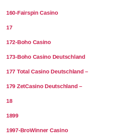
160-Fairspin Casino
17
172-Boho Casino
173-Boho Casino Deutschland
177 Total Casino Deutschland –
179 ZetCasino Deutschland –
18
1899
1997-BroWinner Casino