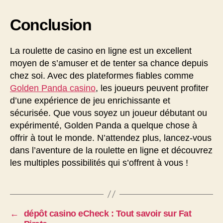
Conclusion
La roulette de casino en ligne est un excellent
moyen de s’amuser et de tenter sa chance depuis
chez soi. Avec des plateformes fiables comme
Golden Panda casino
, les joueurs peuvent profiter
d’une expérience de jeu enrichissante et
sécurisée. Que vous soyez un joueur débutant ou
expérimenté, Golden Panda a quelque chose à
offrir à tout le monde. N’attendez plus, lancez-vous
dans l’aventure de la roulette en ligne et découvrez
les multiples possibilités qui s’offrent à vous !
←
dépôt casino eCheck : Tout savoir sur Fat