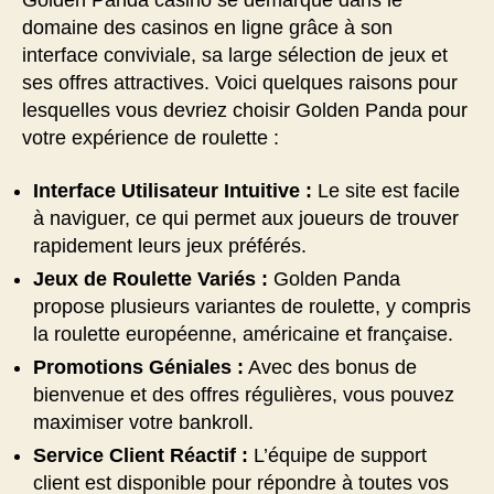
Golden Panda casino se démarque dans le
domaine des casinos en ligne grâce à son
interface conviviale, sa large sélection de jeux et
ses offres attractives. Voici quelques raisons pour
lesquelles vous devriez choisir Golden Panda pour
votre expérience de roulette :
Interface Utilisateur Intuitive :
Le site est facile
à naviguer, ce qui permet aux joueurs de trouver
rapidement leurs jeux préférés.
Jeux de Roulette Variés :
Golden Panda
propose plusieurs variantes de roulette, y compris
la roulette européenne, américaine et française.
Promotions Géniales :
Avec des bonus de
bienvenue et des offres régulières, vous pouvez
maximiser votre bankroll.
Service Client Réactif :
L’équipe de support
client est disponible pour répondre à toutes vos