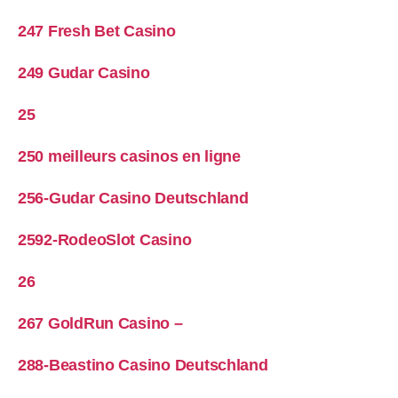
247 Fresh Bet Casino
249 Gudar Casino
25
250 meilleurs casinos en ligne
256-Gudar Casino Deutschland
2592-RodeoSlot Casino
26
267 GoldRun Casino –
288-Beastino Casino Deutschland