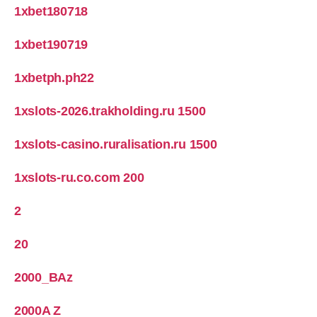
1xbet180718
1xbet190719
1xbetph.ph22
1xslots-2026.trakholding.ru 1500
1xslots-casino.ruralisation.ru 1500
1xslots-ru.co.com 200
2
20
2000_BAz
2000A Z