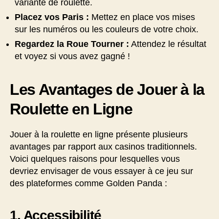
variante de roulette.
Placez vos Paris :
Mettez en place vos mises
sur les numéros ou les couleurs de votre choix.
Regardez la Roue Tourner :
Attendez le résultat
et voyez si vous avez gagné !
Les Avantages de Jouer à la
Roulette en Ligne
Jouer à la roulette en ligne présente plusieurs
avantages par rapport aux casinos traditionnels.
Voici quelques raisons pour lesquelles vous
devriez envisager de vous essayer à ce jeu sur
des plateformes comme Golden Panda :
1. Accessibilité