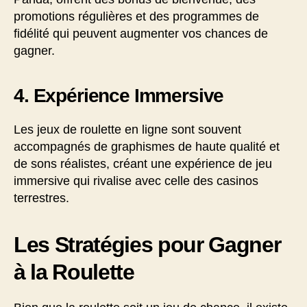
promotions régulières et des programmes de
fidélité qui peuvent augmenter vos chances de
gagner.
4. Expérience Immersive
Les jeux de roulette en ligne sont souvent
accompagnés de graphismes de haute qualité et
de sons réalistes, créant une expérience de jeu
immersive qui rivalise avec celle des casinos
terrestres.
Les Stratégies pour Gagner
à la Roulette