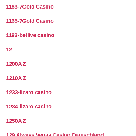
1163-7Gold Casino
1165-7Gold Casino
1183-betlive casino
12
1200A Z
1210A Z
1233-lizaro casino
1234-lizaro casino
1250A Z
129 Always Vegas Casino Deutschland