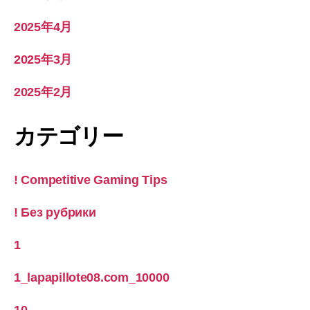
2025年4月
2025年3月
2025年2月
カテゴリー
! Competitive Gaming Tips
! Без рубрики
1
1_lapapillote08.com_10000
10