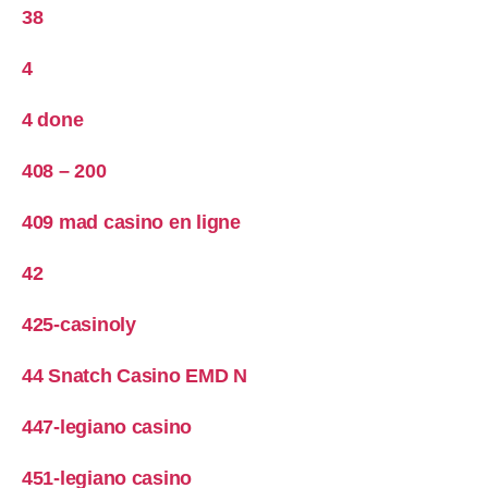
38
4
4 done
408 – 200
409 mad casino en ligne
42
425-casinoly
44 Snatch Casino EMD N
447-legiano casino
451-legiano casino