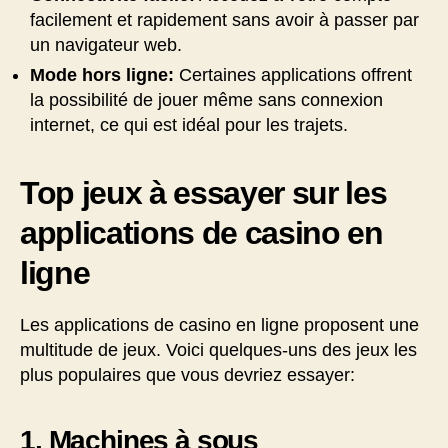
facilement et rapidement sans avoir à passer par
un navigateur web.
Mode hors ligne:
Certaines applications offrent
la possibilité de jouer même sans connexion
internet, ce qui est idéal pour les trajets.
Top jeux à essayer sur les
applications de casino en
ligne
Les applications de casino en ligne proposent une
multitude de jeux. Voici quelques-uns des jeux les
plus populaires que vous devriez essayer:
1. Machines à sous