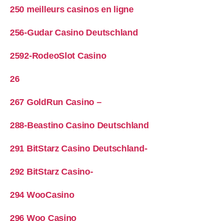
250 meilleurs casinos en ligne
256-Gudar Casino Deutschland
2592-RodeoSlot Casino
26
267 GoldRun Casino –
288-Beastino Casino Deutschland
291 BitStarz Casino Deutschland-
292 BitStarz Casino-
294 WooCasino
296 Woo Casino