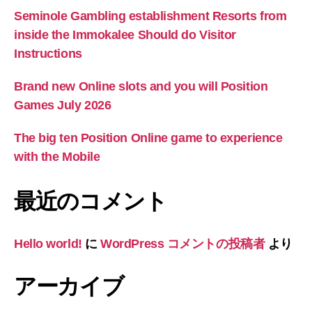
Seminole Gambling establishment Resorts from
inside the Immokalee Should do Visitor
Instructions
Brand new Online slots and you will Position
Games July 2026
The big ten Position Online game to experience
with the Mobile
最近のコメント
Hello world!
に
WordPress コメントの投稿者
より
アーカイブ