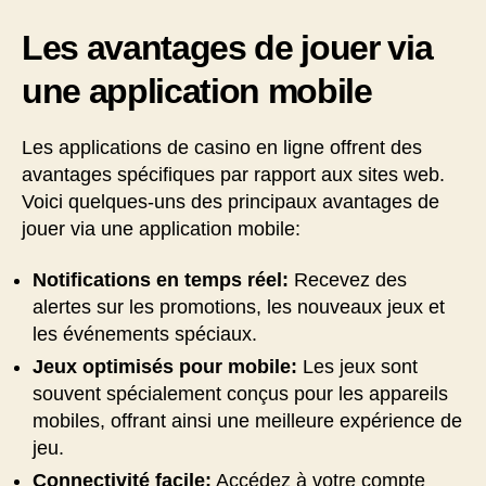
Les avantages de jouer via
une application mobile
Les applications de casino en ligne offrent des
avantages spécifiques par rapport aux sites web.
Voici quelques-uns des principaux avantages de
jouer via une application mobile:
Notifications en temps réel:
Recevez des
alertes sur les promotions, les nouveaux jeux et
les événements spéciaux.
Jeux optimisés pour mobile:
Les jeux sont
souvent spécialement conçus pour les appareils
mobiles, offrant ainsi une meilleure expérience de
jeu.
Connectivité facile:
Accédez à votre compte