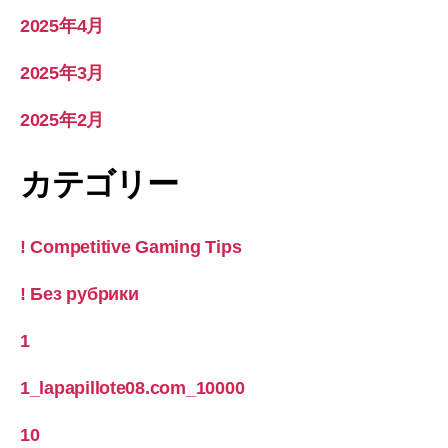
2025年4月
2025年3月
2025年2月
カテゴリー
! Competitive Gaming Tips
! Без рубрики
1
1_lapapillote08.com_10000
10