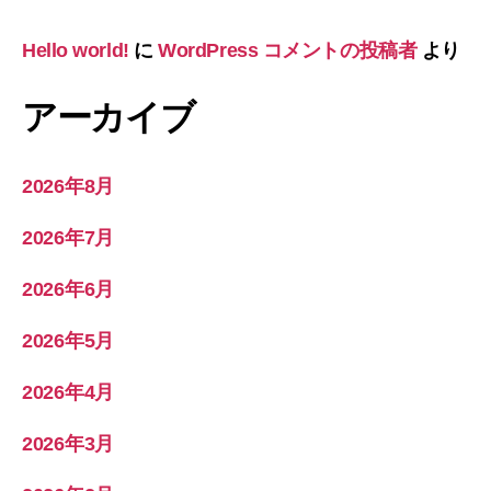
Hello world!
に
WordPress コメントの投稿者
より
アーカイブ
2026年8月
2026年7月
2026年6月
2026年5月
2026年4月
2026年3月