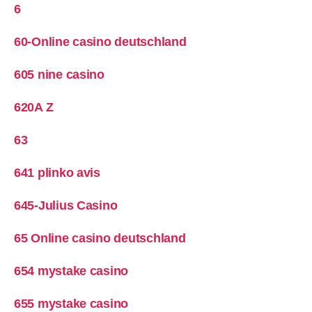
6
60-Online casino deutschland
605 nine casino
620A Z
63
641 plinko avis
645-Julius Casino
65 Online casino deutschland
654 mystake casino
655 mystake casino