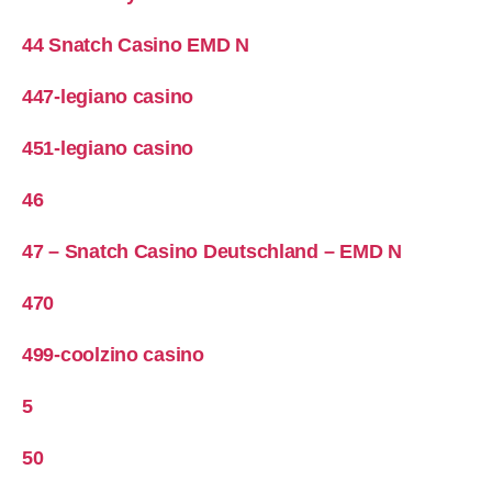
44 Snatch Casino EMD N
447-legiano casino
451-legiano casino
46
47 – Snatch Casino Deutschland – EMD N
470
499-coolzino casino
5
50