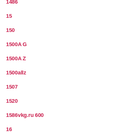
1486
15
150
1500A G
1500A Z
1500allz
1507
1520
1586vkg.ru 600
16