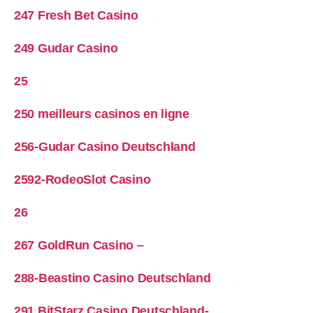
247 Fresh Bet Casino
249 Gudar Casino
25
250 meilleurs casinos en ligne
256-Gudar Casino Deutschland
2592-RodeoSlot Casino
26
267 GoldRun Casino –
288-Beastino Casino Deutschland
291 BitStarz Casino Deutschland-