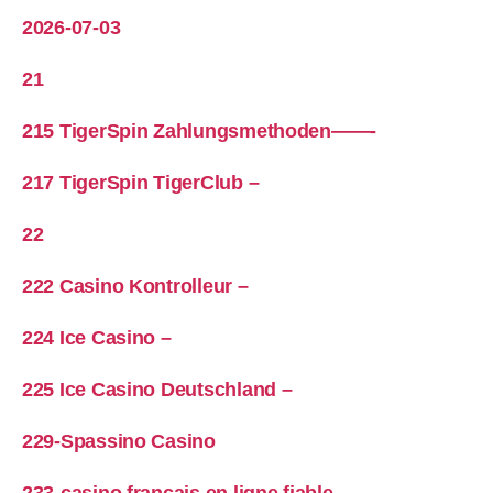
2026-07-03
21
215 TigerSpin Zahlungsmethoden——-
217 TigerSpin TigerClub –
22
222 Casino Kontrolleur –
224 Ice Casino –
225 Ice Casino Deutschland –
229-Spassino Casino