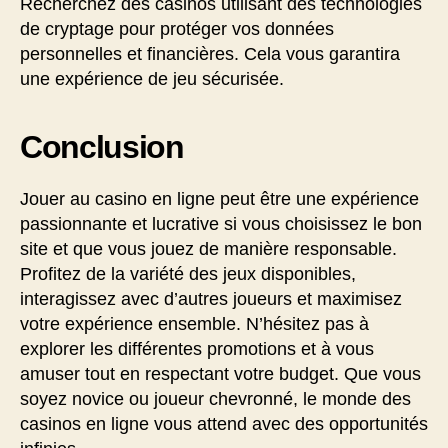
Recherchez des casinos utilisant des technologies
de cryptage pour protéger vos données
personnelles et financières. Cela vous garantira
une expérience de jeu sécurisée.
Conclusion
Jouer au casino en ligne peut être une expérience
passionnante et lucrative si vous choisissez le bon
site et que vous jouez de manière responsable.
Profitez de la variété des jeux disponibles,
interagissez avec d’autres joueurs et maximisez
votre expérience ensemble. N’hésitez pas à
explorer les différentes promotions et à vous
amuser tout en respectant votre budget. Que vous
soyez novice ou joueur chevronné, le monde des
casinos en ligne vous attend avec des opportunités