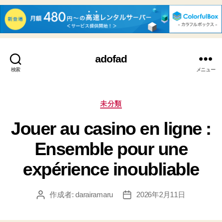
adofad
検索
メニュー
カ
未分類
テ
Jouer au casino en ligne :
ゴ
リ
Ensemble pour une
ー
expérience inoubliable
作成者:
darairamaru
2026年2月11日
投
投
稿
稿
者
日