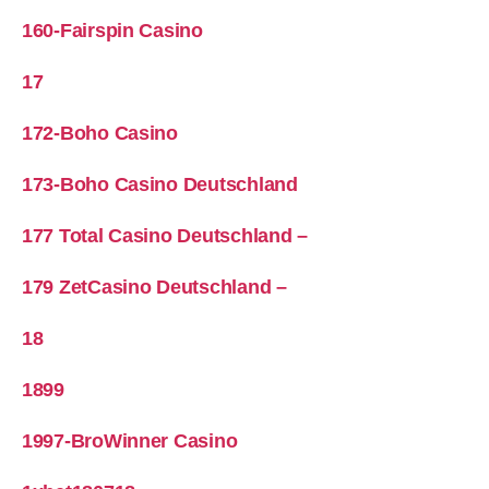
160-Fairspin Casino
17
172-Boho Casino
173-Boho Casino Deutschland
177 Total Casino Deutschland –
179 ZetCasino Deutschland –
18
1899
1997-BroWinner Casino