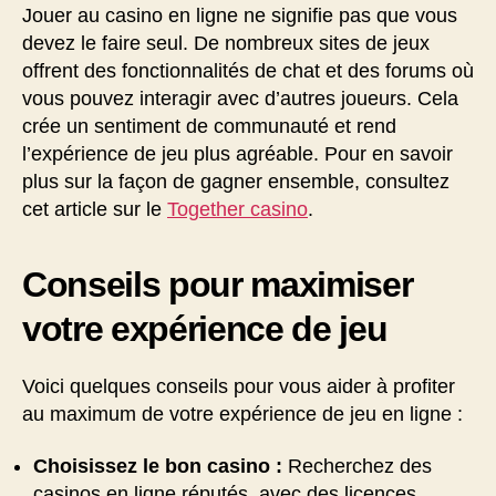
Jouer au casino en ligne ne signifie pas que vous
devez le faire seul. De nombreux sites de jeux
offrent des fonctionnalités de chat et des forums où
vous pouvez interagir avec d’autres joueurs. Cela
crée un sentiment de communauté et rend
l’expérience de jeu plus agréable. Pour en savoir
plus sur la façon de gagner ensemble, consultez
cet article sur le
Together casino
.
Conseils pour maximiser
votre expérience de jeu
Voici quelques conseils pour vous aider à profiter
au maximum de votre expérience de jeu en ligne :
Choisissez le bon casino :
Recherchez des
casinos en ligne réputés, avec des licences