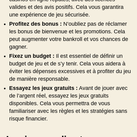
valides et des avis positifs. Cela vous garantira
une expérience de jeu sécurisée.
Profitez des bonus :
N’oubliez pas de réclamer
les bonus de bienvenue et les promotions. Cela
peut augmenter votre bankroll et vos chances de
gagner.
Fixez un budget :
Il est essentiel de définir un
budget de jeu et de s’y tenir. Cela vous aidera à
éviter les dépenses excessives et à profiter du jeu
de manière responsable.
Essayez les jeux gratuits :
Avant de jouer avec
de l’argent réel, essayez les jeux gratuits
disponibles. Cela vous permettra de vous
familiariser avec les règles et les stratégies sans
risque financier.