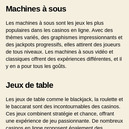
Machines à sous
Les machines à sous sont les jeux les plus
populaires dans les casinos en ligne. Avec des
thèmes variés, des graphismes impressionnants et
des jackpots progressifs, elles attirent des joueurs
de tous niveaux. Les machines à sous vidéo et
classiques offrent des expériences différentes, et il
y en a pour tous les goûts.
Jeux de table
Les jeux de table comme le blackjack, la roulette et
le baccarat sont des incontournables des casinos.
Ces jeux combinent stratégie et chance, offrant
une expérience de jeu passionnante. De nombreux
casinos en ligne proposent également des