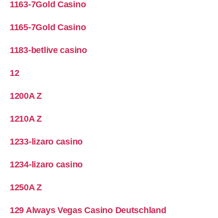
1163-7Gold Casino
1165-7Gold Casino
1183-betlive casino
12
1200A Z
1210A Z
1233-lizaro casino
1234-lizaro casino
1250A Z
129 Always Vegas Casino Deutschland