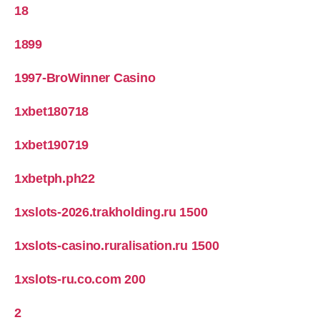
18
1899
1997-BroWinner Casino
1xbet180718
1xbet190719
1xbetph.ph22
1xslots-2026.trakholding.ru 1500
1xslots-casino.ruralisation.ru 1500
1xslots-ru.co.com 200
2