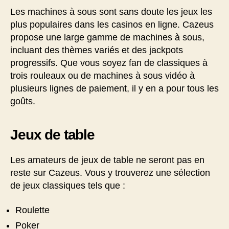
Les machines à sous sont sans doute les jeux les
plus populaires dans les casinos en ligne. Cazeus
propose une large gamme de machines à sous,
incluant des thèmes variés et des jackpots
progressifs. Que vous soyez fan de classiques à
trois rouleaux ou de machines à sous vidéo à
plusieurs lignes de paiement, il y en a pour tous les
goûts.
Jeux de table
Les amateurs de jeux de table ne seront pas en
reste sur Cazeus. Vous y trouverez une sélection
de jeux classiques tels que :
Roulette
Poker