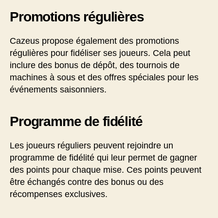
Promotions régulières
Cazeus propose également des promotions
régulières pour fidéliser ses joueurs. Cela peut
inclure des bonus de dépôt, des tournois de
machines à sous et des offres spéciales pour les
événements saisonniers.
Programme de fidélité
Les joueurs réguliers peuvent rejoindre un
programme de fidélité qui leur permet de gagner
des points pour chaque mise. Ces points peuvent
être échangés contre des bonus ou des
récompenses exclusives.