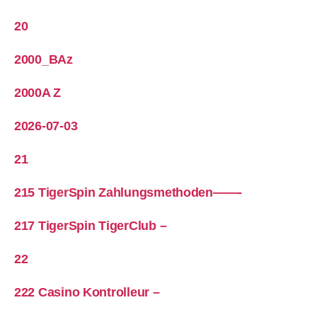
20
2000_BAz
2000A Z
2026-07-03
21
215 TigerSpin Zahlungsmethoden——-
217 TigerSpin TigerClub –
22
222 Casino Kontrolleur –