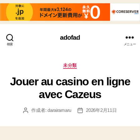
adofad
検索
メニュー
カ
未分類
テ
Jouer au casino en ligne
ゴ
リ
avec Cazeus
ー
作成者:
darairamaru
2026年2月11日
投
投
稿
稿
者
日