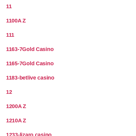
11
1100A Z
111
1163-7Gold Casino
1165-7Gold Casino
1183-betlive casino
12
1200A Z
1210A Z
1233-lizaro casino