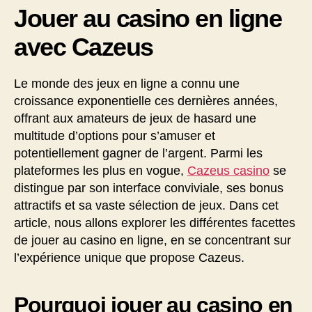
Jouer au casino en ligne
avec Cazeus
Le monde des jeux en ligne a connu une
croissance exponentielle ces dernières années,
offrant aux amateurs de jeux de hasard une
multitude d’options pour s’amuser et
potentiellement gagner de l’argent. Parmi les
plateformes les plus en vogue,
Cazeus casino
se
distingue par son interface conviviale, ses bonus
attractifs et sa vaste sélection de jeux. Dans cet
article, nous allons explorer les différentes facettes
de jouer au casino en ligne, en se concentrant sur
l’expérience unique que propose Cazeus.
Pourquoi jouer au casino en