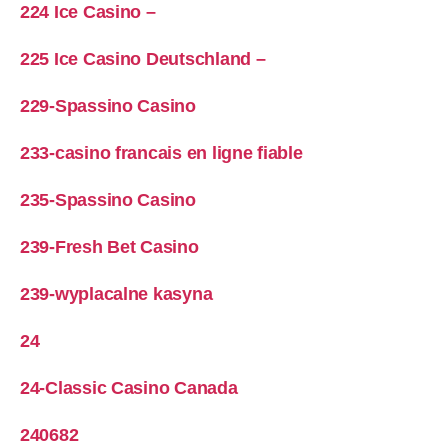
224 Ice Casino –
225 Ice Casino Deutschland –
229-Spassino Casino
233-casino francais en ligne fiable
235-Spassino Casino
239-Fresh Bet Casino
239-wyplacalne kasyna
24
24-Classic Casino Canada
240682