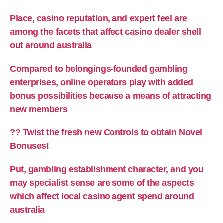
Place, casino reputation, and expert feel are
among the facets that affect casino dealer shell
out around australia
Compared to belongings-founded gambling
enterprises, online operators play with added
bonus possibilities because a means of attracting
new members
?? Twist the fresh new Controls to obtain Novel
Bonuses!
Put, gambling establishment character, and you
may specialist sense are some of the aspects
which affect local casino agent spend around
australia