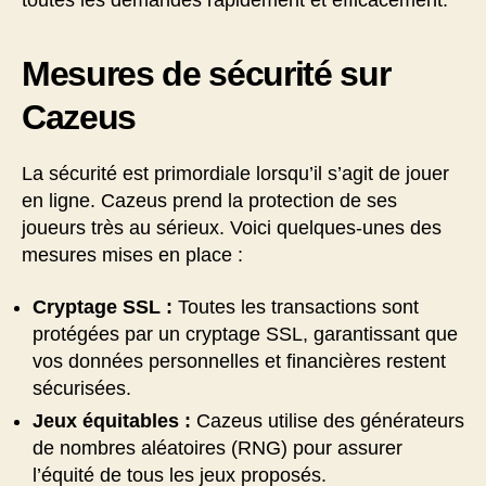
toutes les demandes rapidement et efficacement.
Mesures de sécurité sur
Cazeus
La sécurité est primordiale lorsqu’il s’agit de jouer
en ligne. Cazeus prend la protection de ses
joueurs très au sérieux. Voici quelques-unes des
mesures mises en place :
Cryptage SSL :
Toutes les transactions sont
protégées par un cryptage SSL, garantissant que
vos données personnelles et financières restent
sécurisées.
Jeux équitables :
Cazeus utilise des générateurs
de nombres aléatoires (RNG) pour assurer
l’équité de tous les jeux proposés.