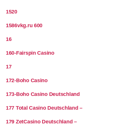
1520
1586vkg.ru 600
16
160-Fairspin Casino
17
172-Boho Casino
173-Boho Casino Deutschland
177 Total Casino Deutschland –
179 ZetCasino Deutschland –