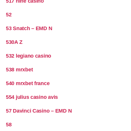
517 nine casino
52
53 Snatch – EMD N
530A Z
532 legiano casino
538 mrxbet
540 mrxbet france
554 julius casino avis
57 Davinci Casino – EMD N
58