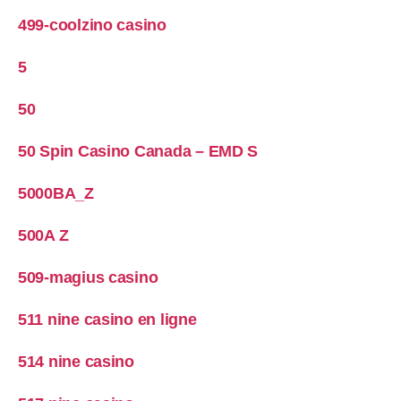
499-coolzino casino
5
50
50 Spin Casino Canada – EMD S
5000BA_Z
500A Z
509-magius casino
511 nine casino en ligne
514 nine casino