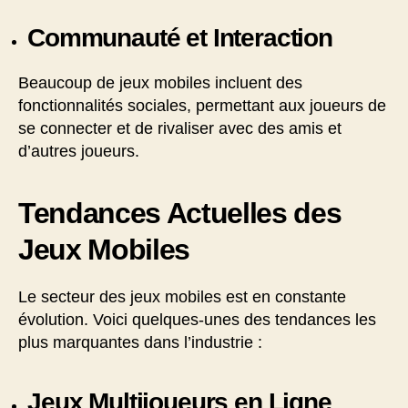
Communauté et Interaction
Beaucoup de jeux mobiles incluent des
fonctionnalités sociales, permettant aux joueurs de
se connecter et de rivaliser avec des amis et
d’autres joueurs.
Tendances Actuelles des
Jeux Mobiles
Le secteur des jeux mobiles est en constante
évolution. Voici quelques-unes des tendances les
plus marquantes dans l’industrie :
Jeux Multijoueurs en Ligne