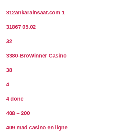
312ankarainsaat.com 1
31867 05.02
32
3380-BroWinner Casino
38
4
4 done
408 – 200
409 mad casino en ligne