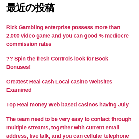
最近の投稿
Rizk Gambling enterprise possess more than
2,000 video game and you can good % mediocre
commission rates
?? Spin the fresh Controls look for Book
Bonuses!
Greatest Real cash Local casino Websites
Examined
Top Real money Web based casinos having July
The team need to be very easy to contact through
multiple streams, together with current email
address, live talk, and you can cellular telephone