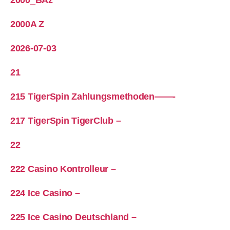
2000_BAz
2000A Z
2026-07-03
21
215 TigerSpin Zahlungsmethoden——-
217 TigerSpin TigerClub –
22
222 Casino Kontrolleur –
224 Ice Casino –
225 Ice Casino Deutschland –