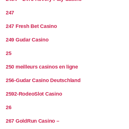
247
247 Fresh Bet Casino
249 Gudar Casino
25
250 meilleurs casinos en ligne
256-Gudar Casino Deutschland
2592-RodeoSlot Casino
26
267 GoldRun Casino –