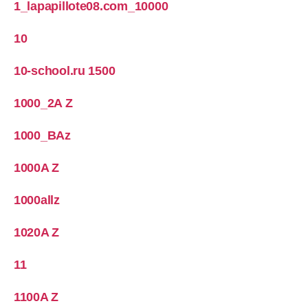
1_lapapillote08.com_10000
10
10-school.ru 1500
1000_2A Z
1000_BAz
1000A Z
1000allz
1020A Z
11
1100A Z