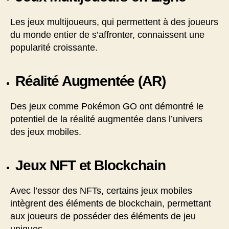
Les jeux multijoueurs, qui permettent à des joueurs
du monde entier de s’affronter, connaissent une
popularité croissante.
Réalité Augmentée (AR)
Des jeux comme Pokémon GO ont démontré le
potentiel de la réalité augmentée dans l’univers
des jeux mobiles.
Jeux NFT et Blockchain
Avec l’essor des NFTs, certains jeux mobiles
intègrent des éléments de blockchain, permettant
aux joueurs de posséder des éléments de jeu