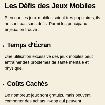
Les Défis des Jeux Mobiles
Bien que les jeux mobiles soient très populaires, ils
ne sont pas sans défis. Parmi les principaux
enjeux, on trouve :
Temps d’Écran
Une utilisation excessive des jeux mobiles peut
entraîner des problèmes de santé mentale et
physique.
Coûts Cachés
De nombreux jeux sont gratuits, mais peuvent
comporter des achats in-app qui peuvent