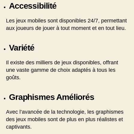
Accessibilité
Les jeux mobiles sont disponibles 24/7, permettant
aux joueurs de jouer à tout moment et en tout lieu.
Variété
Il existe des milliers de jeux disponibles, offrant
une vaste gamme de choix adaptés à tous les
goûts.
Graphismes Améliorés
Avec l’avancée de la technologie, les graphismes
des jeux mobiles sont de plus en plus réalistes et
captivants.