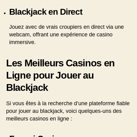
Blackjack en Direct
Jouez avec de vrais croupiers en direct via une
webcam, offrant une expérience de casino
immersive.
Les Meilleurs Casinos en
Ligne pour Jouer au
Blackjack
Si vous êtes à la recherche d’une plateforme fiable
pour jouer au blackjack, voici quelques-uns des
meilleurs casinos en ligne :