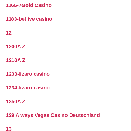
1165-7Gold Casino
1183-betlive casino
12
1200A Z
1210A Z
1233-lizaro casino
1234-lizaro casino
1250A Z
129 Always Vegas Casino Deutschland
13