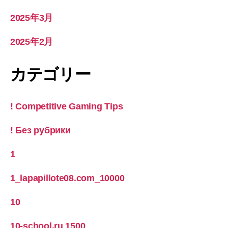
2025年3月
2025年2月
カテゴリー
! Competitive Gaming Tips
! Без рубрики
1
1_lapapillote08.com_10000
10
10-school.ru 1500