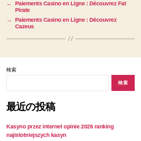
←
Paiements Casino en Ligne : Découvrez Fat
Pirate
→
Paiements Casino en Ligne : Découvrez
Cazeus
検索
検索
最近の投稿
Kasyno przez internet opinie 2026 ranking
najistotniejszych kasyn