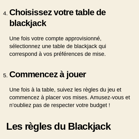
Choisissez votre table de
blackjack
Une fois votre compte approvisionné,
sélectionnez une table de blackjack qui
correspond à vos préférences de mise.
Commencez à jouer
Une fois à la table, suivez les règles du jeu et
commencez à placer vos mises. Amusez-vous et
n’oubliez pas de respecter votre budget !
Les règles du Blackjack