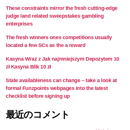
These constraints mirror the fresh cutting-edge
judge land related sweepstakes gambling
enterprises
The fresh winners ones competitions usually
located a few SCs as the a reward
Kasyna Wraz z Jak najmniejszym Depozytem 10
zł Kasyna Blik 10 zł
State availableness can change – take a look at
formal Funzpoints webpages into the latest
checklist before signing up
最近のコメント