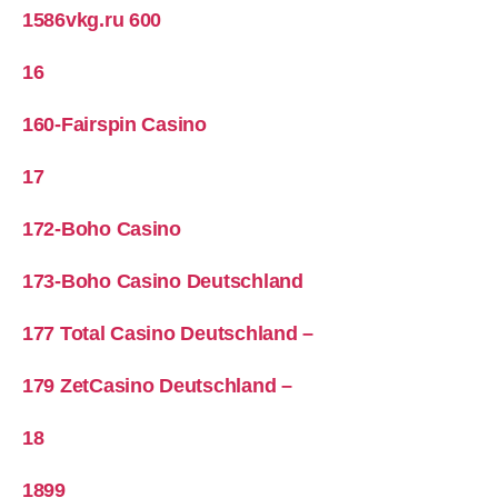
1586vkg.ru 600
16
160-Fairspin Casino
17
172-Boho Casino
173-Boho Casino Deutschland
177 Total Casino Deutschland –
179 ZetCasino Deutschland –
18
1899