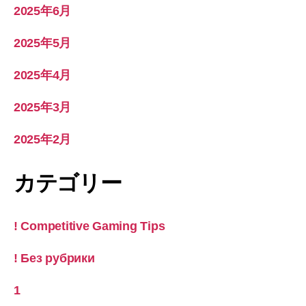
2025年6月
2025年5月
2025年4月
2025年3月
2025年2月
カテゴリー
! Competitive Gaming Tips
! Без рубрики
1