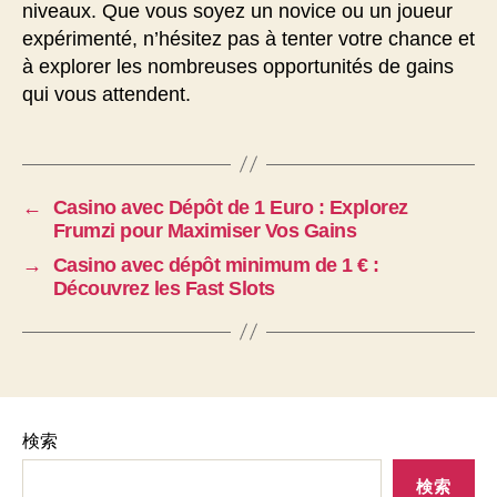
niveaux. Que vous soyez un novice ou un joueur
expérimenté, n’hésitez pas à tenter votre chance et
à explorer les nombreuses opportunités de gains
qui vous attendent.
←
Casino avec Dépôt de 1 Euro : Explorez
Frumzi pour Maximiser Vos Gains
→
Casino avec dépôt minimum de 1 € :
Découvrez les Fast Slots
検索
検索