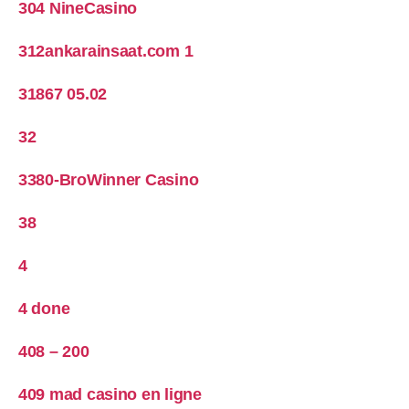
304 NineCasino
312ankarainsaat.com 1
31867 05.02
32
3380-BroWinner Casino
38
4
4 done
408 – 200
409 mad casino en ligne