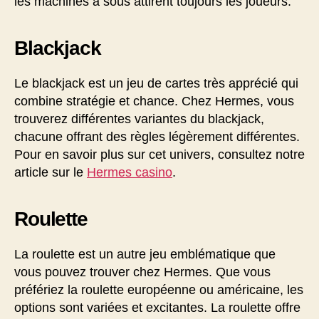
les machines à sous attirent toujours les joueurs.
Blackjack
Le blackjack est un jeu de cartes très apprécié qui
combine stratégie et chance. Chez Hermes, vous
trouverez différentes variantes du blackjack,
chacune offrant des règles légèrement différentes.
Pour en savoir plus sur cet univers, consultez notre
article sur le
Hermes casino
.
Roulette
La roulette est un autre jeu emblématique que
vous pouvez trouver chez Hermes. Que vous
préfériez la roulette européenne ou américaine, les
options sont variées et excitantes. La roulette offre