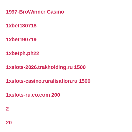
1997-BroWinner Casino
1xbet180718
1xbet190719
1xbetph.ph22
1xslots-2026.trakholding.ru 1500
1xslots-casino.ruralisation.ru 1500
1xslots-ru.co.com 200
2
20