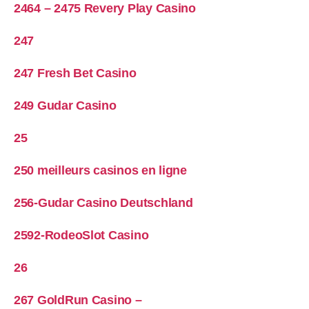
2464 – 2475 Revery Play Casino
247
247 Fresh Bet Casino
249 Gudar Casino
25
250 meilleurs casinos en ligne
256-Gudar Casino Deutschland
2592-RodeoSlot Casino
26
267 GoldRun Casino –