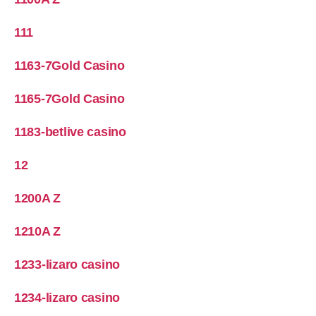
111
1163-7Gold Casino
1165-7Gold Casino
1183-betlive casino
12
1200A Z
1210A Z
1233-lizaro casino
1234-lizaro casino