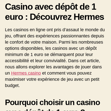
Casino avec dépôt de 1
euro : Découvrez Hermes
Les casinos en ligne ont pris d’assaut le monde du
jeu, offrant des expériences passionnantes depuis
le confort de votre maison. Parmi les nombreuses
options disponibles, les casinos avec un dépôt
minimum de 1 euro se démarquent pour leur
accessibilité et leur convivialité. Dans cet article,
nous allons explorer les avantages de jouer dans
un
Hermes casino
et comment vous pouvez
maximiser votre expérience de jeu avec un petit
budget.
Pourquoi choisir un casino