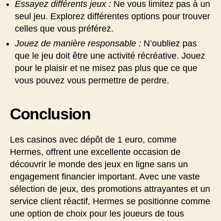
Essayez différents jeux :
Ne vous limitez pas à un
seul jeu. Explorez différentes options pour trouver
celles que vous préférez.
Jouez de manière responsable :
N’oubliez pas
que le jeu doit être une activité récréative. Jouez
pour le plaisir et ne misez pas plus que ce que
vous pouvez vous permettre de perdre.
Conclusion
Les casinos avec dépôt de 1 euro, comme
Hermes, offrent une excellente occasion de
découvrir le monde des jeux en ligne sans un
engagement financier important. Avec une vaste
sélection de jeux, des promotions attrayantes et un
service client réactif, Hermes se positionne comme
une option de choix pour les joueurs de tous