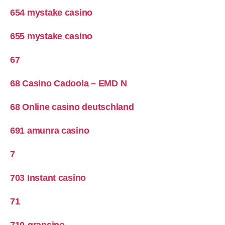
654 mystake casino
655 mystake casino
67
68 Casino Cadoola – EMD N
68 Online casino deutschland
691 amunra casino
7
703 Instant casino
71
710-gransino