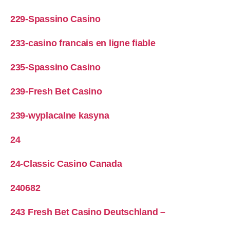
229-Spassino Casino
233-casino francais en ligne fiable
235-Spassino Casino
239-Fresh Bet Casino
239-wyplacalne kasyna
24
24-Classic Casino Canada
240682
243 Fresh Bet Casino Deutschland –