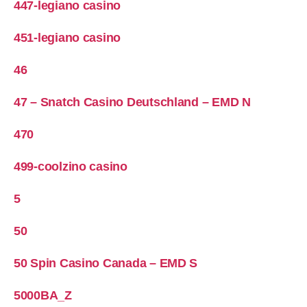
447-legiano casino
451-legiano casino
46
47 – Snatch Casino Deutschland – EMD N
470
499-coolzino casino
5
50
50 Spin Casino Canada – EMD S
5000BA_Z