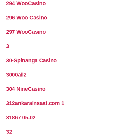
294 WooCasino
296 Woo Casino
297 WooCasino
3
30-Spinanga Casino
3000allz
304 NineCasino
312ankarainsaat.com 1
31867 05.02
32