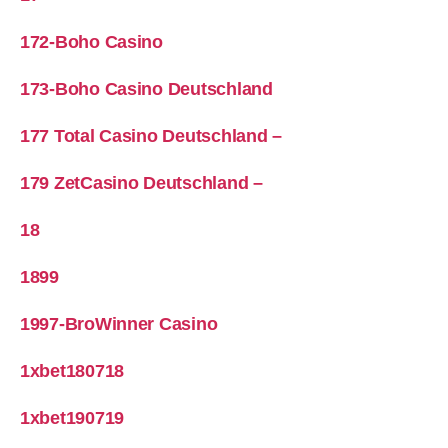
172-Boho Casino
173-Boho Casino Deutschland
177 Total Casino Deutschland –
179 ZetCasino Deutschland –
18
1899
1997-BroWinner Casino
1xbet180718
1xbet190719