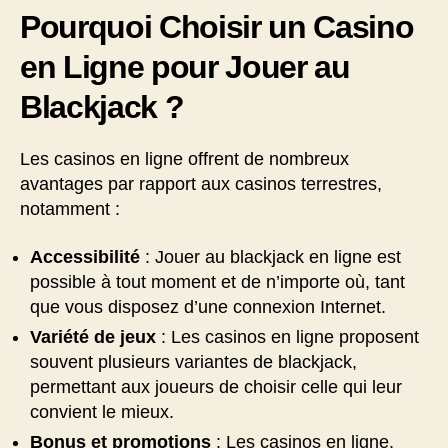
Pourquoi Choisir un Casino
en Ligne pour Jouer au
Blackjack ?
Les casinos en ligne offrent de nombreux
avantages par rapport aux casinos terrestres,
notamment :
Accessibilité
: Jouer au blackjack en ligne est
possible à tout moment et de n’importe où, tant
que vous disposez d’une connexion Internet.
Variété de jeux
: Les casinos en ligne proposent
souvent plusieurs variantes de blackjack,
permettant aux joueurs de choisir celle qui leur
convient le mieux.
Bonus et promotions
: Les casinos en ligne,