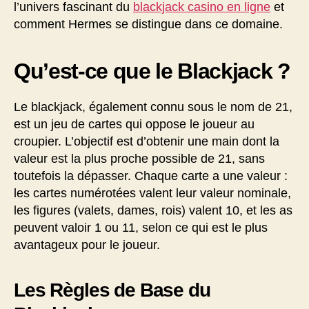
l’univers fascinant du
blackjack casino en ligne
et
comment Hermes se distingue dans ce domaine.
Qu’est-ce que le Blackjack ?
Le blackjack, également connu sous le nom de 21,
est un jeu de cartes qui oppose le joueur au
croupier. L’objectif est d’obtenir une main dont la
valeur est la plus proche possible de 21, sans
toutefois la dépasser. Chaque carte a une valeur :
les cartes numérotées valent leur valeur nominale,
les figures (valets, dames, rois) valent 10, et les as
peuvent valoir 1 ou 11, selon ce qui est le plus
avantageux pour le joueur.
Les Règles de Base du