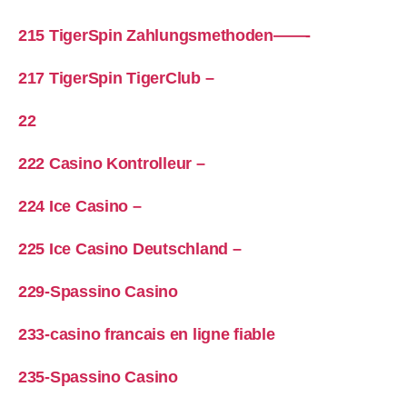
215 TigerSpin Zahlungsmethoden——-
217 TigerSpin TigerClub –
22
222 Casino Kontrolleur –
224 Ice Casino –
225 Ice Casino Deutschland –
229-Spassino Casino
233-casino francais en ligne fiable
235-Spassino Casino