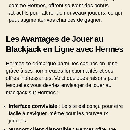
comme Hermes, offrent souvent des bonus
attractifs pour attirer de nouveaux joueurs, ce qui
peut augmenter vos chances de gagner.
Les Avantages de Jouer au
Blackjack en Ligne avec Hermes
Hermes se démarque parmi les casinos en ligne
grâce à ses nombreuses fonctionnalités et ses
offres intéressantes. Voici quelques raisons pour
lesquelles vous devriez envisager de jouer au
blackjack sur Hermes :
Interface conviviale
: Le site est conçu pour être
facile à naviguer, même pour les nouveaux
joueurs.
Support client disponible
: Hermes offre une