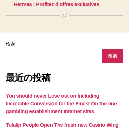
Hermes : Profitez d’offres exclusives
検索
検索
最近の投稿
You should never Lose out on Including
Incredible Conversion for the Finest On the-line
gambling establishment Internet sites
Tulalip People Open The fresh new Casino Wing