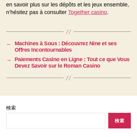
en savoir plus sur les dépôts et les jeux ensemble,
n’hésitez pas à consulter
Together casino
.
←
Machines à Sous : Découvrez Nine et ses
Offres Incontournables
→
Paiements Casino en Ligne : Tout ce que Vous
Devez Savoir sur le Roman Casino
検索
検索