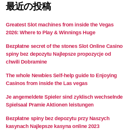
最近の投稿
Greatest Slot machines from inside the Vegas
2026: Where to Play & Winnings Huge
Bezpłatne secret of the stones Slot Online Casino
spiny bez depozytu Najlepsze propozycje od
chwili Dobramine
The whole Newbies Self-help guide to Enjoying
Casinos from inside the Las vegas
Je angemeldete Spieler sind zyklisch wechselnde
Spielsaal Pramie Aktionen leistungen
Bezpłatne spiny bez depozytu przy Naszych
kasynach Najlepsze kasyna online 2023