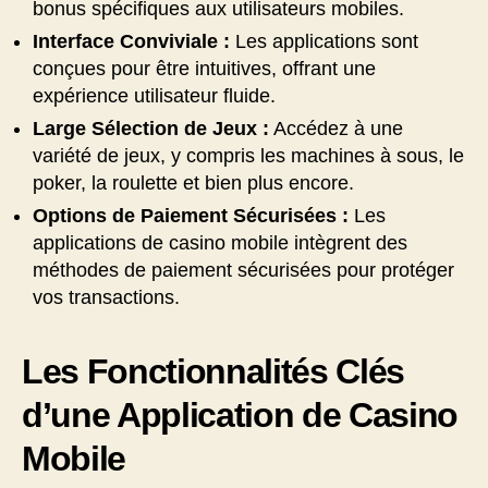
bonus spécifiques aux utilisateurs mobiles.
Interface Conviviale :
Les applications sont
conçues pour être intuitives, offrant une
expérience utilisateur fluide.
Large Sélection de Jeux :
Accédez à une
variété de jeux, y compris les machines à sous, le
poker, la roulette et bien plus encore.
Options de Paiement Sécurisées :
Les
applications de casino mobile intègrent des
méthodes de paiement sécurisées pour protéger
vos transactions.
Les Fonctionnalités Clés
d’une Application de Casino
Mobile