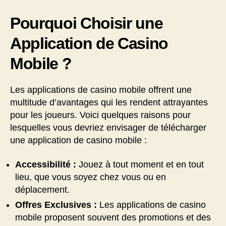
Pourquoi Choisir une
Application de Casino
Mobile ?
Les applications de casino mobile offrent une
multitude d’avantages qui les rendent attrayantes
pour les joueurs. Voici quelques raisons pour
lesquelles vous devriez envisager de télécharger
une application de casino mobile :
Accessibilité :
Jouez à tout moment et en tout
lieu, que vous soyez chez vous ou en
déplacement.
Offres Exclusives :
Les applications de casino
mobile proposent souvent des promotions et des