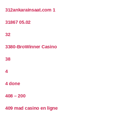
312ankarainsaat.com 1
31867 05.02
32
3380-BroWinner Casino
38
4
4 done
408 – 200
409 mad casino en ligne