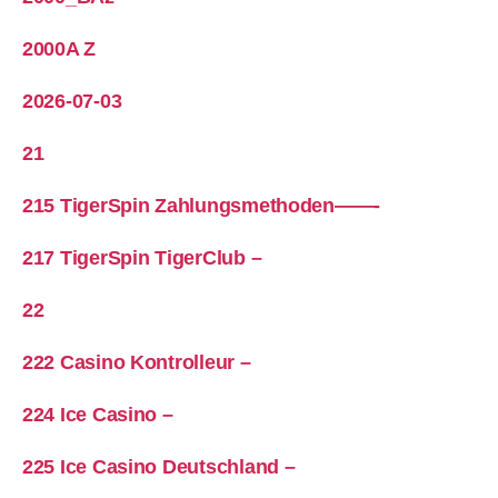
2000A Z
2026-07-03
21
215 TigerSpin Zahlungsmethoden——-
217 TigerSpin TigerClub –
22
222 Casino Kontrolleur –
224 Ice Casino –
225 Ice Casino Deutschland –