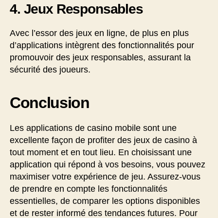
4. Jeux Responsables
Avec l’essor des jeux en ligne, de plus en plus
d’applications intègrent des fonctionnalités pour
promouvoir des jeux responsables, assurant la
sécurité des joueurs.
Conclusion
Les applications de casino mobile sont une
excellente façon de profiter des jeux de casino à
tout moment et en tout lieu. En choisissant une
application qui répond à vos besoins, vous pouvez
maximiser votre expérience de jeu. Assurez-vous
de prendre en compte les fonctionnalités
essentielles, de comparer les options disponibles
et de rester informé des tendances futures. Pour