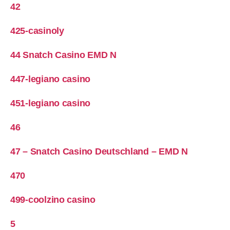
42
425-casinoly
44 Snatch Casino EMD N
447-legiano casino
451-legiano casino
46
47 – Snatch Casino Deutschland – EMD N
470
499-coolzino casino
5