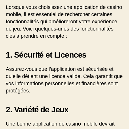
Lorsque vous choisissez une application de casino
mobile, il est essentiel de rechercher certaines
fonctionnalités qui amélioreront votre expérience
de jeu. Voici quelques-unes des fonctionnalités
clés à prendre en compte :
1. Sécurité et Licences
Assurez-vous que l’application est sécurisée et
qu’elle détient une licence valide. Cela garantit que
vos informations personnelles et financières sont
protégées.
2. Variété de Jeux
Une bonne application de casino mobile devrait