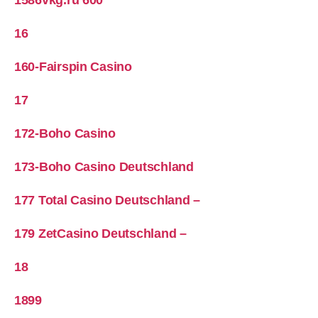
1586vkg.ru 600
16
160-Fairspin Casino
17
172-Boho Casino
173-Boho Casino Deutschland
177 Total Casino Deutschland –
179 ZetCasino Deutschland –
18
1899