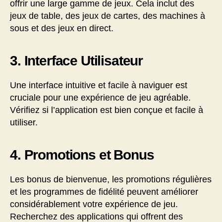
offrir une large gamme de jeux. Cela inclut des
jeux de table, des jeux de cartes, des machines à
sous et des jeux en direct.
3. Interface Utilisateur
Une interface intuitive et facile à naviguer est
cruciale pour une expérience de jeu agréable.
Vérifiez si l’application est bien conçue et facile à
utiliser.
4. Promotions et Bonus
Les bonus de bienvenue, les promotions régulières
et les programmes de fidélité peuvent améliorer
considérablement votre expérience de jeu.
Recherchez des applications qui offrent des