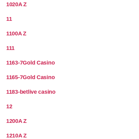
1020A Z
11
1100A Z
111
1163-7Gold Casino
1165-7Gold Casino
1183-betlive casino
12
1200A Z
1210A Z