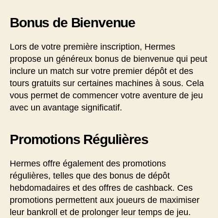
Bonus de Bienvenue
Lors de votre première inscription, Hermes
propose un généreux bonus de bienvenue qui peut
inclure un match sur votre premier dépôt et des
tours gratuits sur certaines machines à sous. Cela
vous permet de commencer votre aventure de jeu
avec un avantage significatif.
Promotions Régulières
Hermes offre également des promotions
régulières, telles que des bonus de dépôt
hebdomadaires et des offres de cashback. Ces
promotions permettent aux joueurs de maximiser
leur bankroll et de prolonger leur temps de jeu.