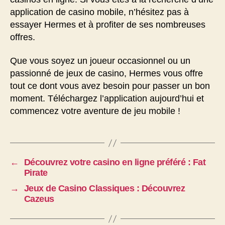
application de casino mobile, n’hésitez pas à
essayer Hermes et à profiter de ses nombreuses
offres.
Que vous soyez un joueur occasionnel ou un
passionné de jeux de casino, Hermes vous offre
tout ce dont vous avez besoin pour passer un bon
moment. Téléchargez l’application aujourd’hui et
commencez votre aventure de jeu mobile !
←
Découvrez votre casino en ligne préféré : Fat
Pirate
→
Jeux de Casino Classiques : Découvrez
Cazeus