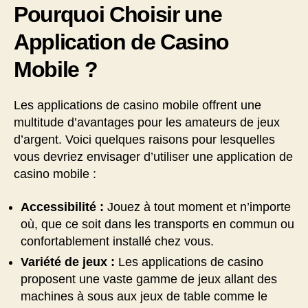
Pourquoi Choisir une
Application de Casino
Mobile ?
Les applications de casino mobile offrent une
multitude d’avantages pour les amateurs de jeux
d’argent. Voici quelques raisons pour lesquelles
vous devriez envisager d’utiliser une application de
casino mobile :
Accessibilité :
Jouez à tout moment et n’importe
où, que ce soit dans les transports en commun ou
confortablement installé chez vous.
Variété de jeux :
Les applications de casino
proposent une vaste gamme de jeux allant des
machines à sous aux jeux de table comme le