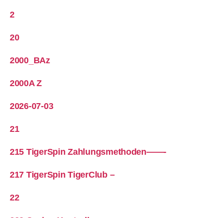
2
20
2000_BAz
2000A Z
2026-07-03
21
215 TigerSpin Zahlungsmethoden——-
217 TigerSpin TigerClub –
22