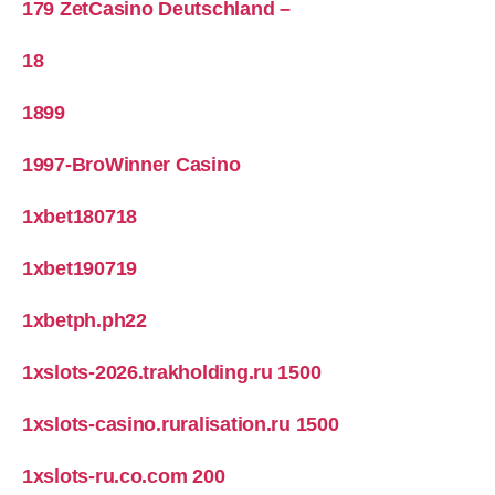
179 ZetCasino Deutschland –
18
1899
1997-BroWinner Casino
1xbet180718
1xbet190719
1xbetph.ph22
1xslots-2026.trakholding.ru 1500
1xslots-casino.ruralisation.ru 1500
1xslots-ru.co.com 200