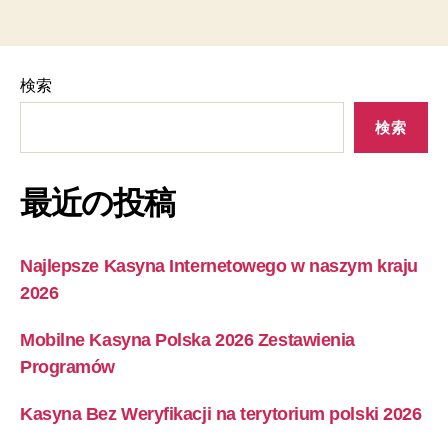
検索
検索
最近の投稿
Najlepsze Kasyna Internetowego w naszym kraju
2026
Mobilne Kasyna Polska 2026 Zestawienia
Programów
Kasyna Bez Weryfikacji na terytorium polski 2026