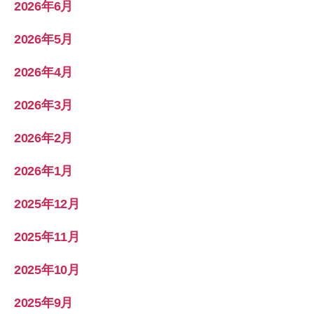
2026年6月
2026年5月
2026年4月
2026年3月
2026年2月
2026年1月
2025年12月
2025年11月
2025年10月
2025年9月