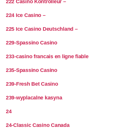
222 Casino Kontrolleur –
224 Ice Casino –
225 Ice Casino Deutschland –
229-Spassino Casino
233-casino francais en ligne fiable
235-Spassino Casino
239-Fresh Bet Casino
239-wyplacalne kasyna
24
24-Classic Casino Canada