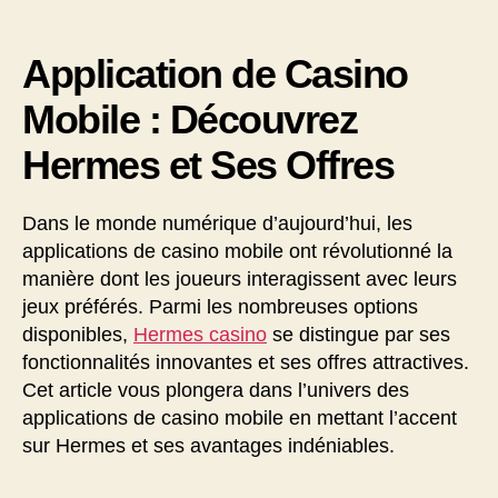
Application de Casino
Mobile : Découvrez
Hermes et Ses Offres
Dans le monde numérique d’aujourd’hui, les
applications de casino mobile ont révolutionné la
manière dont les joueurs interagissent avec leurs
jeux préférés. Parmi les nombreuses options
disponibles,
Hermes casino
se distingue par ses
fonctionnalités innovantes et ses offres attractives.
Cet article vous plongera dans l’univers des
applications de casino mobile en mettant l’accent
sur Hermes et ses avantages indéniables.