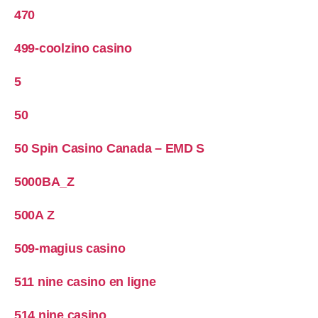
470
499-coolzino casino
5
50
50 Spin Casino Canada – EMD S
5000BA_Z
500A Z
509-magius casino
511 nine casino en ligne
514 nine casino