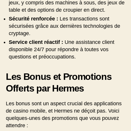
jeux, y compris des machines à sous, des jeux de
table et des options de croupier en direct.
Sécurité renforcée :
Les transactions sont
sécurisées grâce aux dernières technologies de
cryptage.
Service client réactif :
Une assistance client
disponible 24/7 pour répondre à toutes vos
questions et préoccupations.
Les Bonus et Promotions
Offerts par Hermes
Les bonus sont un aspect crucial des applications
de casino mobile, et Hermes ne déçoit pas. Voici
quelques-unes des promotions que vous pouvez
attendre :