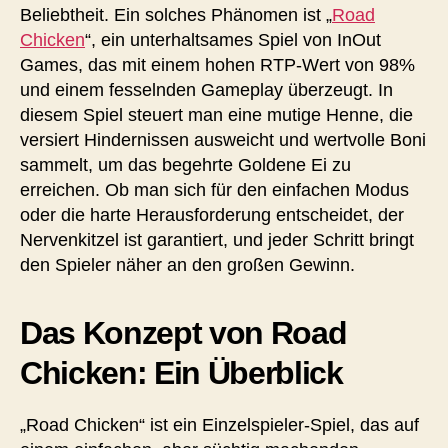
Beliebtheit. Ein solches Phänomen ist „
Road
Chicken
“, ein unterhaltsames Spiel von InOut
Games, das mit einem hohen RTP-Wert von 98%
und einem fesselnden Gameplay überzeugt. In
diesem Spiel steuert man eine mutige Henne, die
versiert Hindernissen ausweicht und wertvolle Boni
sammelt, um das begehrte Goldene Ei zu
erreichen. Ob man sich für den einfachen Modus
oder die harte Herausforderung entscheidet, der
Nervenkitzel ist garantiert, und jeder Schritt bringt
den Spieler näher an den großen Gewinn.
Das Konzept von Road
Chicken: Ein Überblick
„Road Chicken“ ist ein Einzelspieler-Spiel, das auf