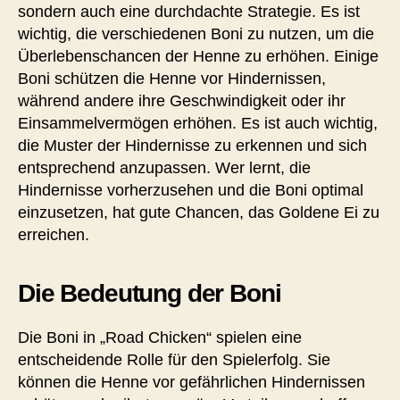
sondern auch eine durchdachte Strategie. Es ist
wichtig, die verschiedenen Boni zu nutzen, um die
Überlebenschancen der Henne zu erhöhen. Einige
Boni schützen die Henne vor Hindernissen,
während andere ihre Geschwindigkeit oder ihr
Einsammelvermögen erhöhen. Es ist auch wichtig,
die Muster der Hindernisse zu erkennen und sich
entsprechend anzupassen. Wer lernt, die
Hindernisse vorherzusehen und die Boni optimal
einzusetzen, hat gute Chancen, das Goldene Ei zu
erreichen.
Die Bedeutung der Boni
Die Boni in „Road Chicken“ spielen eine
entscheidende Rolle für den Spielerfolg. Sie
können die Henne vor gefährlichen Hindernissen