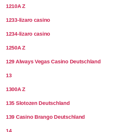
1210A Z
1233-lizaro casino
1234-lizaro casino
1250A Z
129 Always Vegas Casino Deutschland
13
1300A Z
135 Slotozen Deutschland
139 Casino Brango Deutschland
14