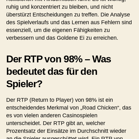
ruhig und konzentriert zu bleiben, und nicht
überstürzt Entscheidungen zu treffen. Die Analyse
des Spielverlaufs und das Lernen aus Fehlern sind
essenziell, um die eigenen Fähigkeiten zu
verbessern und das Goldene Ei zu erreichen.
Der RTP von 98% – Was
bedeutet das für den
Spieler?
Der RTP (Return to Player) von 98% ist ein
entscheidendes Merkmal von „Road Chicken“, das
es von vielen anderen Casinospielen
unterscheidet. Der RTP gibt an, welcher
Prozentsatz der Einsätze im Durchschnitt wieder
an die Spieler ausgeschüttet wird. Ein RTP von