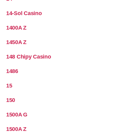
14-Sol Casino
1400A Z
1450A Z
148 Chipy Casino
1486
15
150
1500A G
1500A Z