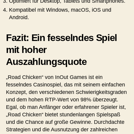
Optimiert für Desktop, Tablets und Smartphones.
Kompatibel mit Windows, macOS, iOS und
Android.
Fazit: Ein fesselndes Spiel
mit hoher
Auszahlungsquote
„Road Chicken“ von InOut Games ist ein
fesselndes Casinospiel, das mit seinem einfachen
Konzept, den verschiedenen Schwierigkeitsgraden
und dem hohen RTP-Wert von 98% überzeugt.
Egal, ob man Anfänger oder erfahrener Spieler ist,
„Road Chicken“ bietet stundenlangen Spielspaß
und die Chance auf große Gewinne. Durchdachte
Strategien und die Ausnutzung der zahlreichen