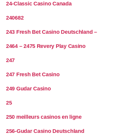
24-Classic Casino Canada
240682
243 Fresh Bet Casino Deutschland –
2464 – 2475 Revery Play Casino
247
247 Fresh Bet Casino
249 Gudar Casino
25
250 meilleurs casinos en ligne
256-Gudar Casino Deutschland