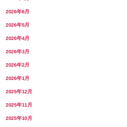
2026年6月
2026年5月
2026年4月
2026年3月
2026年2月
2026年1月
2025年12月
2025年11月
2025年10月