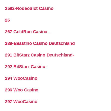
2592-RodeoSlot Casino
26
267 GoldRun Casino –
288-Beastino Casino Deutschland
291 BitStarz Casino Deutschland-
292 BitStarz Casino-
294 WooCasino
296 Woo Casino
297 WooCasino