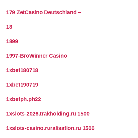
179 ZetCasino Deutschland –
18
1899
1997-BroWinner Casino
1xbet180718
1xbet190719
1xbetph.ph22
1xslots-2026.trakholding.ru 1500
1xslots-casino.ruralisation.ru 1500