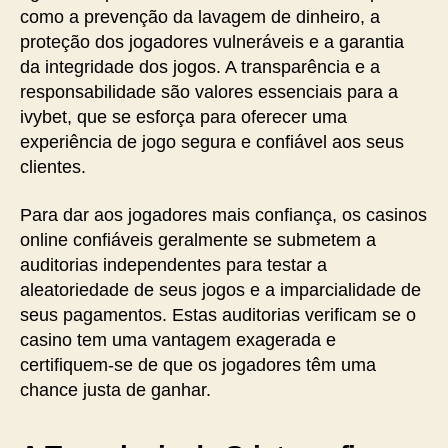
como a prevenção da lavagem de dinheiro, a
proteção dos jogadores vulneráveis e a garantia
da integridade dos jogos. A transparência e a
responsabilidade são valores essenciais para a
ivybet, que se esforça para oferecer uma
experiência de jogo segura e confiável aos seus
clientes.
Para dar aos jogadores mais confiança, os casinos
online confiáveis geralmente se submetem a
auditorias independentes para testar a
aleatoriedade de seus jogos e a imparcialidade de
seus pagamentos. Estas auditorias verificam se o
casino tem uma vantagem exagerada e
certifiquem-se de que os jogadores têm uma
chance justa de ganhar.