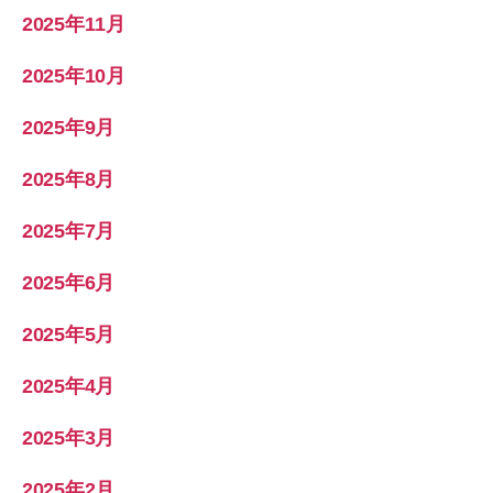
2025年11月
2025年10月
2025年9月
2025年8月
2025年7月
2025年6月
2025年5月
2025年4月
2025年3月
2025年2月