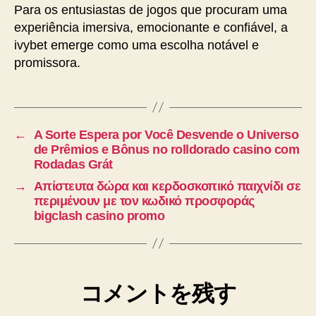
Para os entusiastas de jogos que procuram uma
experiência imersiva, emocionante e confiável, a
ivybet emerge como uma escolha notável e
promissora.
←
A Sorte Espera por Você Desvende o Universo
de Prêmios e Bônus no rolldorado casino com
Rodadas Grát
→
Απίστευτα δώρα και κερδοσκοπικό παιχνίδι σε
περιμένουν με τον κωδικό προσφοράς
bigclash casino promo
コメントを残す