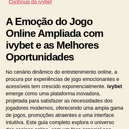
Contínua da ivybet
A Emoção do Jogo
Online Ampliada com
ivybet e as Melhores
Oportunidades
No cenário dinâmico do entretenimento online, a
procura por experiências de jogo emocionantes e
acessíveis tem crescido exponencialmente.
ivybet
emerge como uma plataforma inovadora,
projetada para satisfazer as necessidades dos
jogadores modernos, oferecendo uma ampla gama
de jogos, promoções atraentes e uma interface
intuitiva. Este guia completo explora o universo