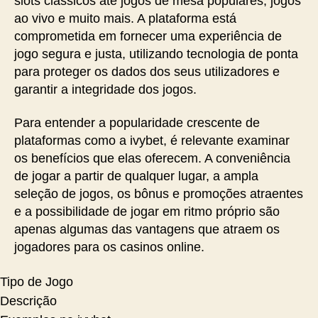
slots clássicos até jogos de mesa populares, jogos
ao vivo e muito mais. A plataforma está
comprometida em fornecer uma experiência de
jogo segura e justa, utilizando tecnologia de ponta
para proteger os dados dos seus utilizadores e
garantir a integridade dos jogos.
Para entender a popularidade crescente de
plataformas como a ivybet, é relevante examinar
os benefícios que elas oferecem. A conveniência
de jogar a partir de qualquer lugar, a ampla
seleção de jogos, os bônus e promoções atraentes
e a possibilidade de jogar em ritmo próprio são
apenas algumas das vantagens que atraem os
jogadores para os casinos online.
Tipo de Jogo
Descrição