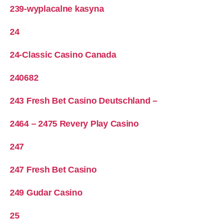
239-wyplacalne kasyna
24
24-Classic Casino Canada
240682
243 Fresh Bet Casino Deutschland –
2464 – 2475 Revery Play Casino
247
247 Fresh Bet Casino
249 Gudar Casino
25