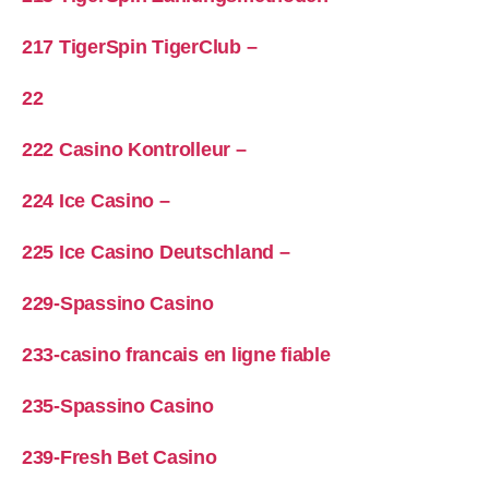
217 TigerSpin TigerClub –
22
222 Casino Kontrolleur –
224 Ice Casino –
225 Ice Casino Deutschland –
229-Spassino Casino
233-casino francais en ligne fiable
235-Spassino Casino
239-Fresh Bet Casino