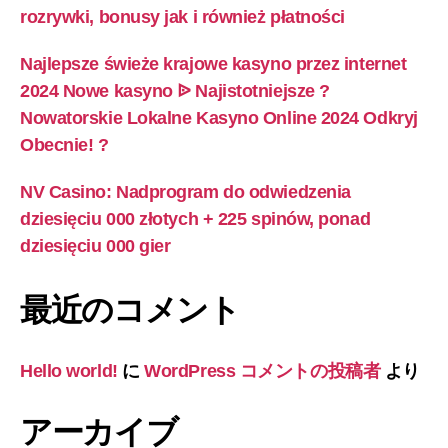
rozrywki, bonusy jak i również płatności
Najlepsze świeże krajowe kasyno przez internet
2024 Nowe kasyno ᐉ Najistotniejsze ?
Nowatorskie Lokalne Kasyno Online 2024 Odkryj
Obecnie! ?
NV Casino: Nadprogram do odwiedzenia
dziesięciu 000 złotych + 225 spinów, ponad
dziesięciu 000 gier
最近のコメント
Hello world!
に
WordPress コメントの投稿者
より
アーカイブ