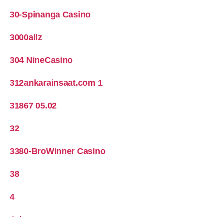
30-Spinanga Casino
3000allz
304 NineCasino
312ankarainsaat.com 1
31867 05.02
32
3380-BroWinner Casino
38
4