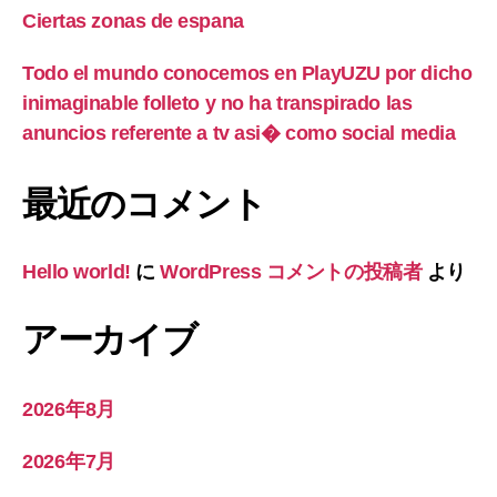
Ciertas zonas de espana
Todo el mundo conocemos en PlayUZU por dicho
inimaginable folleto y no ha transpirado las
anuncios referente a tv asi� como social media
最近のコメント
Hello world!
に
WordPress コメントの投稿者
より
アーカイブ
2026年8月
2026年7月