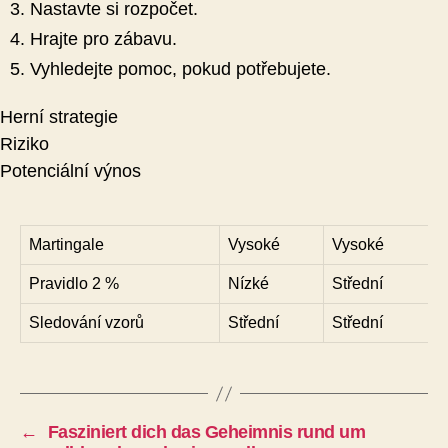
Nastavte si rozpočet.
Hrajte pro zábavu.
Vyhledejte pomoc, pokud potřebujete.
Herní strategie
Riziko
Potenciální výnos
Martingale
Vysoké
Vysoké
Pravidlo 2 %
Nízké
Střední
Sledování vzorů
Střední
Střední
←
Fasziniert dich das Geheimnis rund um