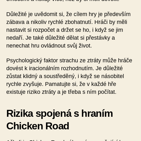
Důležité je uvědomit si, že cílem hry je především
zábava a nikoliv rychlé zbohatnutí. Hráči by měli
nastavit si rozpočet a držet se ho, i když se jim
nedaří. Je také důležité dělat si přestávky a
nenechat hru ovládnout svůj život.
Psychologický faktor strachu ze ztráty může hráče
dovést k iracionálním rozhodnutím. Je důležité
zůstat klidný a soustředěný, i když se násobitel
rychle zvyšuje. Pamatujte si, že v každé hře
existuje riziko ztráty a je třeba s ním počítat.
Rizika spojená s hraním
Chicken Road