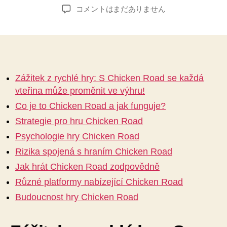
稿
稿
Zážitek
コメントはまだありません
者
日
z
rychlé
hry
S
Chicken
Road
Zážitek z rychlé hry: S Chicken Road se každá
se
vteřina může proměnit ve výhru!
každá
Co je to Chicken Road a jak funguje?
vteřina
může
Strategie pro hru Chicken Road
proměnit
Psychologie hry Chicken Road
ve
Rizika spojená s hraním Chicken Road
výhru!
へ
Jak hrát Chicken Road zodpovědně
の
Různé platformy nabízející Chicken Road
Budoucnost hry Chicken Road