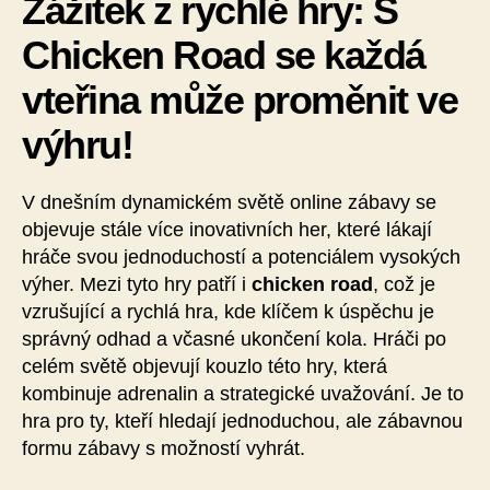
Zážitek z rychlé hry: S
Chicken Road se každá
vteřina může proměnit ve
výhru!
V dnešním dynamickém světě online zábavy se
objevuje stále více inovativních her, které lákají
hráče svou jednoduchostí a potenciálem vysokých
výher. Mezi tyto hry patří i
chicken road
, což je
vzrušující a rychlá hra, kde klíčem k úspěchu je
správný odhad a včasné ukončení kola. Hráči po
celém světě objevují kouzlo této hry, která
kombinuje adrenalin a strategické uvažování. Je to
hra pro ty, kteří hledají jednoduchou, ale zábavnou
formu zábavy s možností vyhrát.