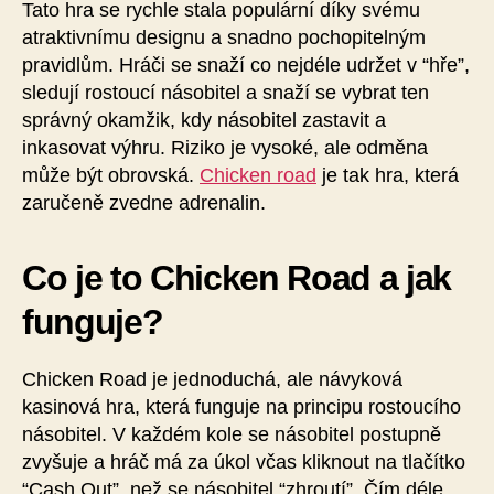
Tato hra se rychle stala populární díky svému
atraktivnímu designu a snadno pochopitelným
pravidlům. Hráči se snaží co nejdéle udržet v “hře”,
sledují rostoucí násobitel a snaží se vybrat ten
správný okamžik, kdy násobitel zastavit a
inkasovat výhru. Riziko je vysoké, ale odměna
může být obrovská.
Chicken road
je tak hra, která
zaručeně zvedne adrenalin.
Co je to Chicken Road a jak
funguje?
Chicken Road je jednoduchá, ale návyková
kasinová hra, která funguje na principu rostoucího
násobitel. V každém kole se násobitel postupně
zvyšuje a hráč má za úkol včas kliknout na tlačítko
“Cash Out”, než se násobitel “zhroutí”. Čím déle