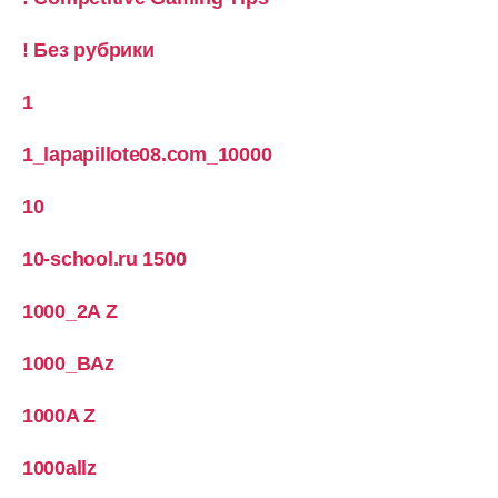
! Без рубрики
1
1_lapapillote08.com_10000
10
10-school.ru 1500
1000_2A Z
1000_BAz
1000A Z
1000allz