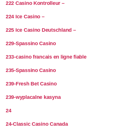
222 Casino Kontrolleur –
224 Ice Casino –
225 Ice Casino Deutschland –
229-Spassino Casino
233-casino francais en ligne fiable
235-Spassino Casino
239-Fresh Bet Casino
239-wyplacalne kasyna
24
24-Classic Casino Canada