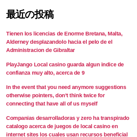
最近の投稿
Tienen los licencias de Enorme Bretana, Malta,
Alderney desplazandolo hacia el pelo de el
Administracion de Gibraltar
PlayJango Local casino guarda algun indice de
confianza muy alto, acerca de 9
In the event that you need anymore suggestions
otherwise pointers, don’t think twice for
connecting that have all of us myself
Companias desarrolladoras y zero ha transpirado
catalogo acerca de juegos de local casino en
internet sites los cuales usan recursos beneficial