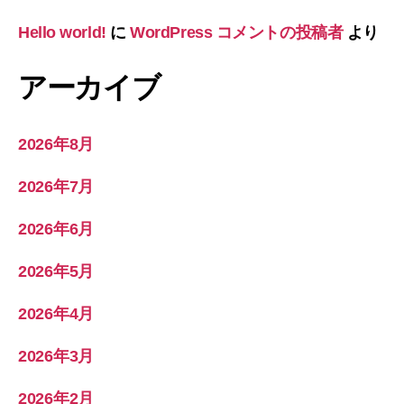
Hello world!
に
WordPress コメントの投稿者
より
アーカイブ
2026年8月
2026年7月
2026年6月
2026年5月
2026年4月
2026年3月
2026年2月