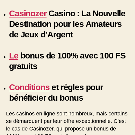
Casinozer
Casino : La Nouvelle
Destination pour les Amateurs
de Jeux d’Argent
Le
bonus de 100% avec 100 FS
gratuits
Conditions
et règles pour
bénéficier du bonus
Les casinos en ligne sont nombreux, mais certains
se démarquent par leur offre exceptionnelle. C’est
le cas de Casinozer, qui propose un bonus de