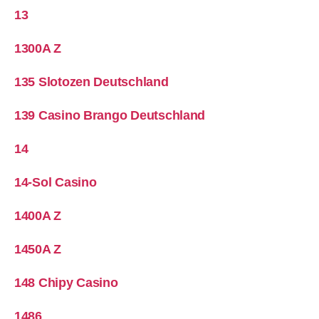
13
1300A Z
135 Slotozen Deutschland
139 Casino Brango Deutschland
14
14-Sol Casino
1400A Z
1450A Z
148 Chipy Casino
1486