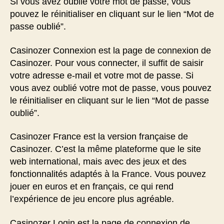
Si vous avez oublié votre mot de passe, vous
pouvez le réinitialiser en cliquant sur le lien “Mot de
passe oublié”.
Casinozer Connexion est la page de connexion de
Casinozer. Pour vous connecter, il suffit de saisir
votre adresse e-mail et votre mot de passe. Si
vous avez oublié votre mot de passe, vous pouvez
le réinitialiser en cliquant sur le lien “Mot de passe
oublié”.
Casinozer France est la version française de
Casinozer. C’est la même plateforme que le site
web international, mais avec des jeux et des
fonctionnalités adaptés à la France. Vous pouvez
jouer en euros et en français, ce qui rend
l’expérience de jeu encore plus agréable.
Casinozer Login est la page de connexion de