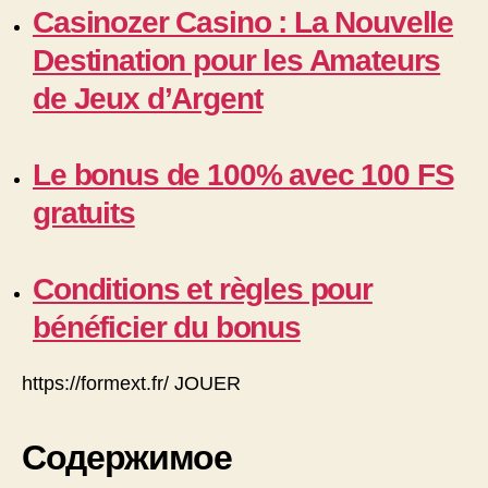
Casinozer Casino : La Nouvelle
Destination pour les Amateurs
de Jeux d’Argent
Le bonus de 100% avec 100 FS
gratuits
Conditions et règles pour
bénéficier du bonus
https://formext.fr/ JOUER
Содержимое