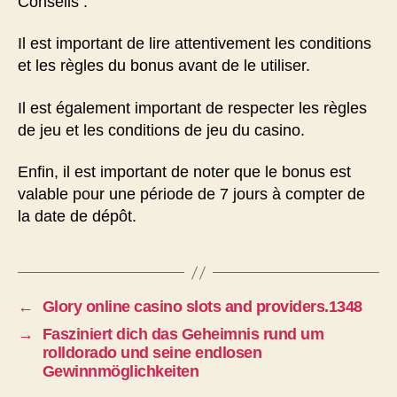
Conseils :
Il est important de lire attentivement les conditions
et les règles du bonus avant de le utiliser.
Il est également important de respecter les règles
de jeu et les conditions de jeu du casino.
Enfin, il est important de noter que le bonus est
valable pour une période de 7 jours à compter de
la date de dépôt.
←
Glory online casino slots and providers.1348
→
Fasziniert dich das Geheimnis rund um
rolldorado und seine endlosen
Gewinnmöglichkeiten