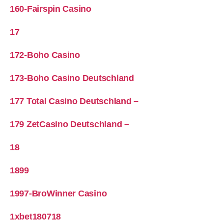
160-Fairspin Casino
17
172-Boho Casino
173-Boho Casino Deutschland
177 Total Casino Deutschland –
179 ZetCasino Deutschland –
18
1899
1997-BroWinner Casino
1xbet180718