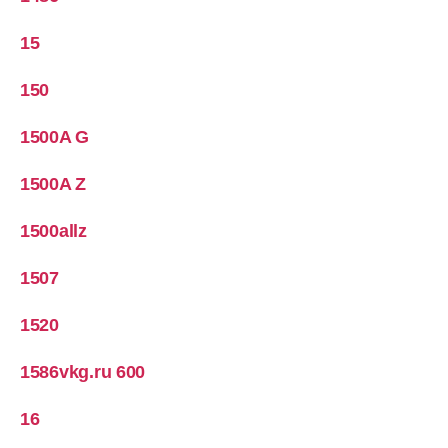
15
150
1500A G
1500A Z
1500allz
1507
1520
1586vkg.ru 600
16