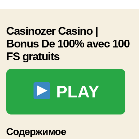
Bonus
De
100
avec
Casinozer Casino |
100
Bonus De 100% avec 100
FS
gratuits.3814
FS gratuits
へ
の
PLAY
Содержимое