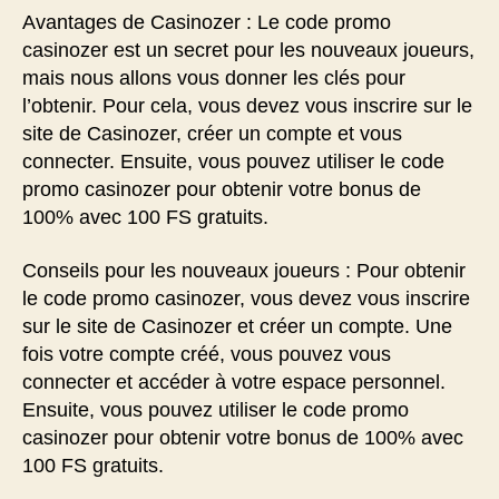
Avantages de Casinozer : Le code promo
casinozer est un secret pour les nouveaux joueurs,
mais nous allons vous donner les clés pour
l’obtenir. Pour cela, vous devez vous inscrire sur le
site de Casinozer, créer un compte et vous
connecter. Ensuite, vous pouvez utiliser le code
promo casinozer pour obtenir votre bonus de
100% avec 100 FS gratuits.
Conseils pour les nouveaux joueurs : Pour obtenir
le code promo casinozer, vous devez vous inscrire
sur le site de Casinozer et créer un compte. Une
fois votre compte créé, vous pouvez vous
connecter et accéder à votre espace personnel.
Ensuite, vous pouvez utiliser le code promo
casinozer pour obtenir votre bonus de 100% avec
100 FS gratuits.