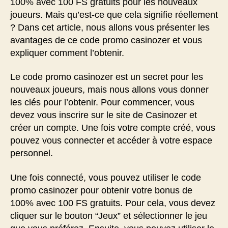
100% avec 100 FS gratuits pour les nouveaux
joueurs. Mais qu’est-ce que cela signifie réellement
? Dans cet article, nous allons vous présenter les
avantages de ce code promo casinozer et vous
expliquer comment l’obtenir.
Le code promo casinozer est un secret pour les
nouveaux joueurs, mais nous allons vous donner
les clés pour l’obtenir. Pour commencer, vous
devez vous inscrire sur le site de Casinozer et
créer un compte. Une fois votre compte créé, vous
pouvez vous connecter et accéder à votre espace
personnel.
Une fois connecté, vous pouvez utiliser le code
promo casinozer pour obtenir votre bonus de
100% avec 100 FS gratuits. Pour cela, vous devez
cliquer sur le bouton “Jeux” et sélectionner le jeu