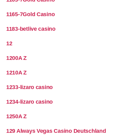
1165-7Gold Casino
1183-betlive casino
12
1200A Z
1210A Z
1233-lizaro casino
1234-lizaro casino
1250A Z
129 Always Vegas Casino Deutschland