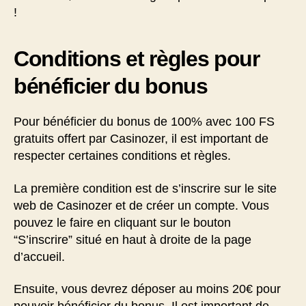
!
Conditions et règles pour
bénéficier du bonus
Pour bénéficier du bonus de 100% avec 100 FS
gratuits offert par Casinozer, il est important de
respecter certaines conditions et règles.
La première condition est de s’inscrire sur le site
web de Casinozer et de créer un compte. Vous
pouvez le faire en cliquant sur le bouton
“S’inscrire” situé en haut à droite de la page
d’accueil.
Ensuite, vous devrez déposer au moins 20€ pour