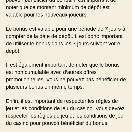
pouvoir bénéficier du bonus. Il est important de
noter que ce montant minimum de dépôt est
valable pour les nouveaux joueurs.
Le bonus est valable pour une période de 7 jours à
compter de la date de dépôt. Il est donc important
de utiliser le bonus dans les 7 jours suivant votre
dépôt.
Il est également important de noter que le bonus
est non cumulable avec d’autres offres
promotionnelles. Vous ne pouvez pas bénéficier de
plusieurs bonus en même temps.
Enfin, il est important de respecter les règles de
jeu et les conditions de jeu du casino. Vous devrez
respecter les règles de jeu et les conditions de jeu
du casino pour pouvoir bénéficier du bonus.