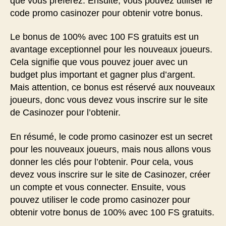
que vous préférez. Ensuite, vous pouvez utiliser le
code promo casinozer pour obtenir votre bonus.
Le bonus de 100% avec 100 FS gratuits est un
avantage exceptionnel pour les nouveaux joueurs.
Cela signifie que vous pouvez jouer avec un
budget plus important et gagner plus d’argent.
Mais attention, ce bonus est réservé aux nouveaux
joueurs, donc vous devez vous inscrire sur le site
de Casinozer pour l’obtenir.
En résumé, le code promo casinozer est un secret
pour les nouveaux joueurs, mais nous allons vous
donner les clés pour l’obtenir. Pour cela, vous
devez vous inscrire sur le site de Casinozer, créer
un compte et vous connecter. Ensuite, vous
pouvez utiliser le code promo casinozer pour
obtenir votre bonus de 100% avec 100 FS gratuits.