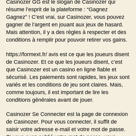
Casinozer GG est le slogan de Casinozer qui
résume l’esprit de la plateforme : “Gagnez
Gagnez” ! C’est vrai, sur Casinozer, vous pouvez
gagner de l’argent en jouant aux jeux de hasard.
Mais attention, il y a des règles à respecter et des
conditions à remplir pour pouvoir retirer vos gains.
https://formext.fr/ avis est ce que les joueurs disent
de Casinozer. Et ce que les joueurs disent, c’est
que Casinozer est un casino en ligne fiable et
sécurisé. Les paiements sont rapides, les jeux sont
variés et les conditions de jeu sont claires. Mais,
comme toujours, il est important de lire les
conditions générales avant de jouer.
Casinozer Se Connecter est la page de connexion
de Casinozer. Pour vous connecter, il suffit de
saisir votre adresse e-mail et votre mot de passe.