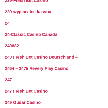
239-Fresh Bet Casino
239-wyplacalne kasyna
24
24-Classic Casino Canada
240682
243 Fresh Bet Casino Deutschland –
2464 – 2475 Revery Play Casino
247
247 Fresh Bet Casino
249 Gudar Casino