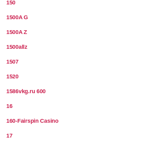
150
1500A G
1500A Z
1500allz
1507
1520
1586vkg.ru 600
16
160-Fairspin Casino
17