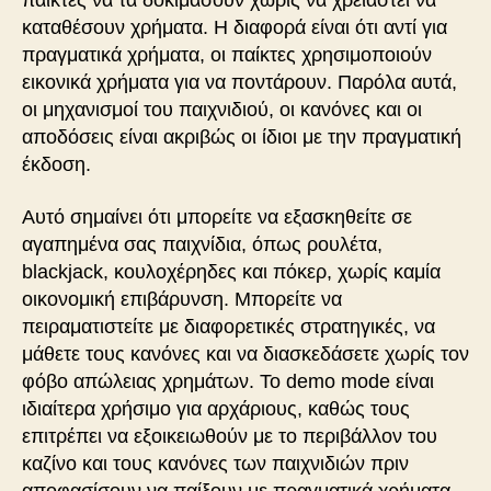
παίκτες να τα δοκιμάσουν χωρίς να χρειαστεί να
καταθέσουν χρήματα. Η διαφορά είναι ότι αντί για
πραγματικά χρήματα, οι παίκτες χρησιμοποιούν
εικονικά χρήματα για να ποντάρουν. Παρόλα αυτά,
οι μηχανισμοί του παιχνιδιού, οι κανόνες και οι
αποδόσεις είναι ακριβώς οι ίδιοι με την πραγματική
έκδοση.
Αυτό σημαίνει ότι μπορείτε να εξασκηθείτε σε
αγαπημένα σας παιχνίδια, όπως ρουλέτα,
blackjack, κουλοχέρηδες και πόκερ, χωρίς καμία
οικονομική επιβάρυνση. Μπορείτε να
πειραματιστείτε με διαφορετικές στρατηγικές, να
μάθετε τους κανόνες και να διασκεδάσετε χωρίς τον
φόβο απώλειας χρημάτων. Το demo mode είναι
ιδιαίτερα χρήσιμο για αρχάριους, καθώς τους
επιτρέπει να εξοικειωθούν με το περιβάλλον του
καζίνο και τους κανόνες των παιχνιδιών πριν
αποφασίσουν να παίξουν με πραγματικά χρήματα.