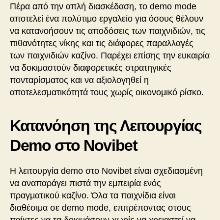
Πέρα από την απλή διασκέδαση, το demo mode
αποτελεί ένα πολύτιμο εργαλείο για όσους θέλουν
να κατανοήσουν τις αποδόσεις των παιχνιδιών, τις
πιθανότητες νίκης και τις διάφορες παραλλαγές
των παιχνιδιών καζίνο. Παρέχει επίσης την ευκαιρία
να δοκιμαστούν διαφορετικές στρατηγικές
πονταρίσματος και να αξιολογηθεί η
αποτελεσματικότητά τους χωρίς οικονομικό ρίσκο.
Κατανόηση της Λειτουργίας
Demo στο Novibet
Η λειτουργία demo στο Novibet είναι σχεδιασμένη
να αναπαράγει πιστά την εμπειρία ενός
πραγματικού καζίνο. Όλα τα παιχνίδια είναι
διαθέσιμα σε demo mode, επιτρέποντας στους