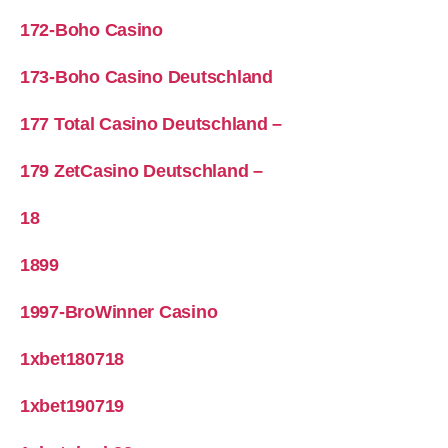
172-Boho Casino
173-Boho Casino Deutschland
177 Total Casino Deutschland –
179 ZetCasino Deutschland –
18
1899
1997-BroWinner Casino
1xbet180718
1xbet190719