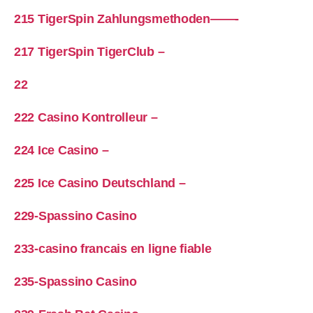
215 TigerSpin Zahlungsmethoden——-
217 TigerSpin TigerClub –
22
222 Casino Kontrolleur –
224 Ice Casino –
225 Ice Casino Deutschland –
229-Spassino Casino
233-casino francais en ligne fiable
235-Spassino Casino