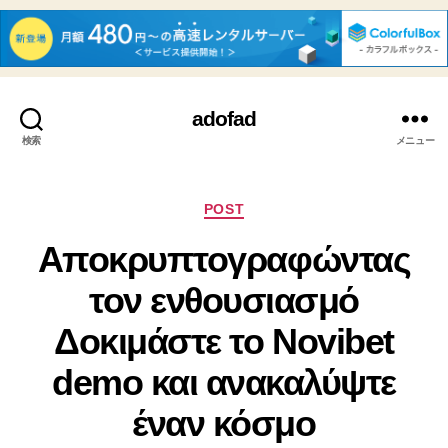
adofad
検索
メニュー
カ
POST
テ
Αποκρυπτογραφώντας
ゴ
リ
τον ενθουσιασμό
ー
Δοκιμάστε το Novibet
demo και ανακαλύψτε
έναν κόσμο