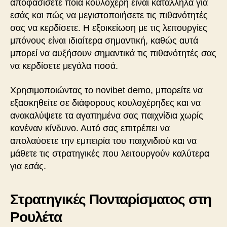
αποφασίσετε ποια κουλοχέρη είναι κατάλληλα για
εσάς και πώς να μεγιστοποιήσετε τις πιθανότητές
σας να κερδίσετε. Η εξοικείωση με τις λειτουργίες
μπόνους είναι ιδιαίτερα σημαντική, καθώς αυτά
μπορεί να αυξήσουν σημαντικά τις πιθανότητές σας
να κερδίσετε μεγάλα ποσά.
Χρησιμοποιώντας το novibet demo, μπορείτε να
εξασκηθείτε σε διάφορους κουλοχέρηδες και να
ανακαλύψετε τα αγαπημένα σας παιχνίδια χωρίς
κανέναν κίνδυνο. Αυτό σας επιτρέπει να
απολαύσετε την εμπειρία του παιχνιδιού και να
μάθετε τις στρατηγικές που λειτουργούν καλύτερα
για εσάς.
Στρατηγικές Πονταρίσματος στη
Ρουλέτα