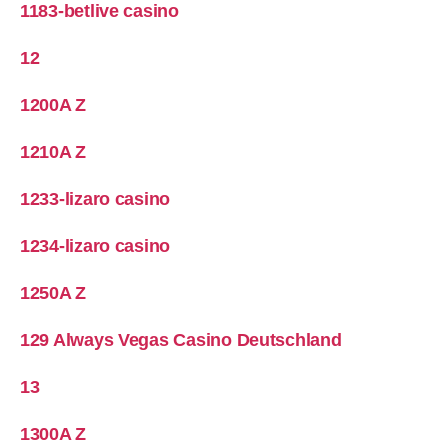
1183-betlive casino
12
1200A Z
1210A Z
1233-lizaro casino
1234-lizaro casino
1250A Z
129 Always Vegas Casino Deutschland
13
1300A Z