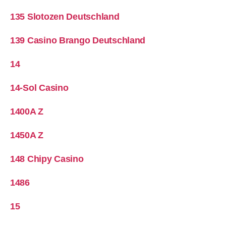
135 Slotozen Deutschland
139 Casino Brango Deutschland
14
14-Sol Casino
1400A Z
1450A Z
148 Chipy Casino
1486
15