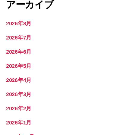
アーカイブ
2026年8月
2026年7月
2026年6月
2026年5月
2026年4月
2026年3月
2026年2月
2026年1月