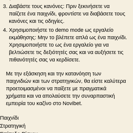
Διαβάστε τους κανόνες: Πριν ξεκινήσετε να
παίζετε ένα παιχνίδι, φροντίστε να διαβάσετε τους
κανόνες και τις οδηγίες.
Χρησιμοποιήστε το demo mode ως εργαλείο
εκμάθησης: Μην το βλέπετε απλά ως ένα παιχνίδι.
Χρησιμοποιήστε το ως ένα εργαλείο για να
βελτιώσετε τις δεξιότητές σας και να αυξήσετε τις
πιθανότητές σας να κερδίσετε.
Με την εξάσκηση και την κατανόηση των
παιχνιδιών και των στρατηγικών, θα είστε καλύτερα
προετοιμασμένοι να παίξετε με πραγματικά
χρήματα και να απολαύσετε την συναρπαστική
εμπειρία του καζίνο στο Novibet.
Παιχνίδι
Στρατηγική