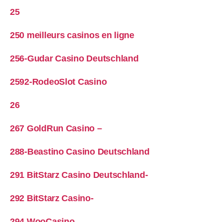
25
250 meilleurs casinos en ligne
256-Gudar Casino Deutschland
2592-RodeoSlot Casino
26
267 GoldRun Casino –
288-Beastino Casino Deutschland
291 BitStarz Casino Deutschland-
292 BitStarz Casino-
294 WooCasino