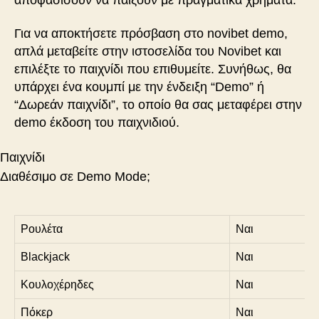
Για να αποκτήσετε πρόσβαση στο novibet demo,
απλά μεταβείτε στην ιστοσελίδα του Novibet και
επιλέξτε το παιχνίδι που επιθυμείτε. Συνήθως, θα
υπάρχει ένα κουμπί με την ένδειξη “Demo” ή
“Δωρεάν παιχνίδι”, το οποίο θα σας μεταφέρει στην
demo έκδοση του παιχνιδιού.
Παιχνίδι
Διαθέσιμο σε Demo Mode;
Ρουλέτα
Ναι
Blackjack
Ναι
Κουλοχέρηδες
Ναι
Πόκερ
Ναι