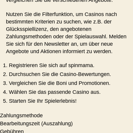
vergleichen Sie die verschiedenen Angebote.
Nutzen Sie die Filterfunktion, um Casinos nach
bestimmten Kriterien zu suchen, wie z.B. der
Glücksspiellizenz, den angebotenen
Zahlungsmethoden oder der Spielauswahl. Melden
Sie sich für den Newsletter an, um über neue
Angebote und Aktionen informiert zu werden.
Registrieren Sie sich auf spinmama.
Durchsuchen Sie die Casino-Bewertungen.
Vergleichen Sie die Boni und Promotionen.
Wählen Sie das passende Casino aus.
Starten Sie Ihr Spielerlebnis!
Zahlungsmethode
Bearbeitungszeit (Auszahlung)
Gebühren