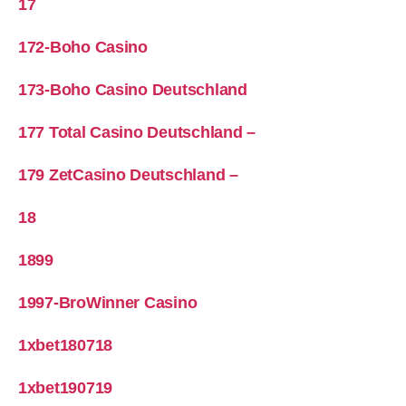
17
172-Boho Casino
173-Boho Casino Deutschland
177 Total Casino Deutschland –
179 ZetCasino Deutschland –
18
1899
1997-BroWinner Casino
1xbet180718
1xbet190719