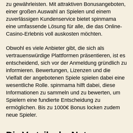
zu gewährleisten. Mit attraktiven Bonusangeboten,
einer großen Auswahl an Spielen und einem
zuverlässigen Kundenservice bietet spinmama
eine umfassende Lösung für alle, die das Online-
Casino-Erlebnis voll auskosten möchten.
Obwohl es viele Anbieter gibt, die sich als
vertrauenswürdige Plattformen präsentieren, ist es
entscheidend, sich vor der Anmeldung gründlich zu
informieren. Bewertungen, Lizenzen und die
Vielfalt der angebotenen Spiele spielen dabei eine
wesentliche Rolle. spinmama hilft dabei, diese
Informationen zu sammeln und zu bewerten, um
Spielern eine fundierte Entscheidung zu
ermöglichen. Bis zu 1000€ Bonus locken zudem
neue Spieler.