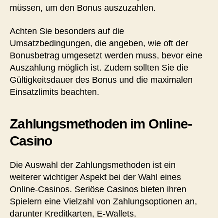
müssen, um den Bonus auszuzahlen.
Achten Sie besonders auf die
Umsatzbedingungen, die angeben, wie oft der
Bonusbetrag umgesetzt werden muss, bevor eine
Auszahlung möglich ist. Zudem sollten Sie die
Gültigkeitsdauer des Bonus und die maximalen
Einsatzlimits beachten.
Zahlungsmethoden im Online-
Casino
Die Auswahl der Zahlungsmethoden ist ein
weiterer wichtiger Aspekt bei der Wahl eines
Online-Casinos. Seriöse Casinos bieten ihren
Spielern eine Vielzahl von Zahlungsoptionen an,
darunter Kreditkarten, E-Wallets,