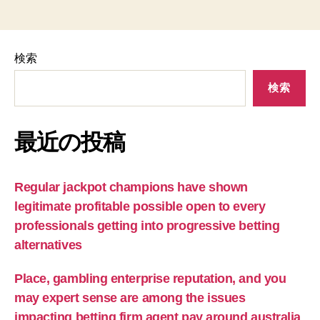
検索
検索
最近の投稿
Regular jackpot champions have shown
legitimate profitable possible open to every
professionals getting into progressive betting
alternatives
Place, gambling enterprise reputation, and you
may expert sense are among the issues
impacting betting firm agent pay around australia