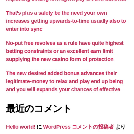
That’s plus a safety be the need your own
increases getting upwards-to-time usually also to
enter into sync
No-put free revolves as a rule have quite highest
betting constraints or an excellent earn limit
supplying the new casino form of protection
The new desired added bonus advances their
legitimate-money to relax and play end up being
and you will expands your chances of effective
最近のコメント
Hello world!
に
WordPress コメントの投稿者
より