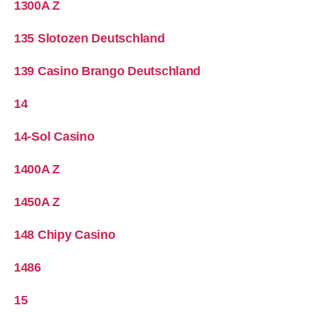
1300A Z
135 Slotozen Deutschland
139 Casino Brango Deutschland
14
14-Sol Casino
1400A Z
1450A Z
148 Chipy Casino
1486
15