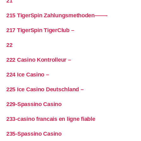
21
215 TigerSpin Zahlungsmethoden——-
217 TigerSpin TigerClub –
22
222 Casino Kontrolleur –
224 Ice Casino –
225 Ice Casino Deutschland –
229-Spassino Casino
233-casino francais en ligne fiable
235-Spassino Casino