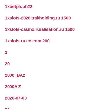
1xbetph.ph22
1xslots-2026.trakholding.ru 1500
1xslots-casino.ruralisation.ru 1500
1xslots-ru.co.com 200
2
20
2000_BAz
2000A Z
2026-07-03