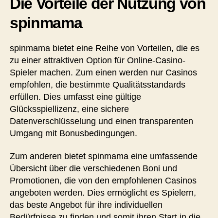
Die Vorteile der Nutzung von
spinmama
spinmama bietet eine Reihe von Vorteilen, die es
zu einer attraktiven Option für Online-Casino-
Spieler machen. Zum einen werden nur Casinos
empfohlen, die bestimmte Qualitätsstandards
erfüllen. Dies umfasst eine gültige
Glücksspiellizenz, eine sichere
Datenverschlüsselung und einen transparenten
Umgang mit Bonusbedingungen.
Zum anderen bietet spinmama eine umfassende
Übersicht über die verschiedenen Boni und
Promotionen, die von den empfohlenen Casinos
angeboten werden. Dies ermöglicht es Spielern,
das beste Angebot für ihre individuellen
Bedürfnisse zu finden und somit ihren Start in die