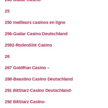
25
250 meilleurs casinos en ligne
256-Gudar Casino Deutschland
2592-RodeoSlot Casino
26
267 GoldRun Casino –
288-Beastino Casino Deutschland
291 BitStarz Casino Deutschland-
292 BitStarz Casino-