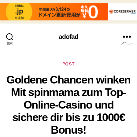
adofad
検索
メニュー
カ
POST
テ
Goldene Chancen winken
ゴ
リ
Mit spinmama zum Top-
ー
Online-Casino und
sichere dir bis zu 1000€
Bonus!