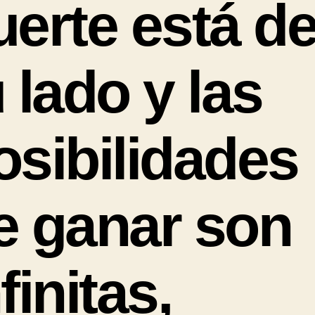
uerte está d
u lado y las
osibilidades
e ganar son
finitas,