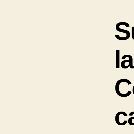
S
l
C
c