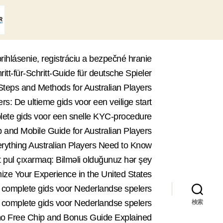
ihlásenie, registráciu a bezpečné hranie
tt‑für‑Schritt‑Guide für deutsche Spieler
teps and Methods for Australian Players
rs: De ultieme gids voor een veilige start
mplete gids voor een snelle KYC-procedure
 and Mobile Guide for Australian Players
rything Australian Players Need to Know
 pul çıxarmaq: Bilməli olduğunuz hər şey
ize Your Experience in the United States
complete gids voor Nederlandse spelers
complete gids voor Nederlandse spelers
検索
no Free Chip and Bonus Guide Explained