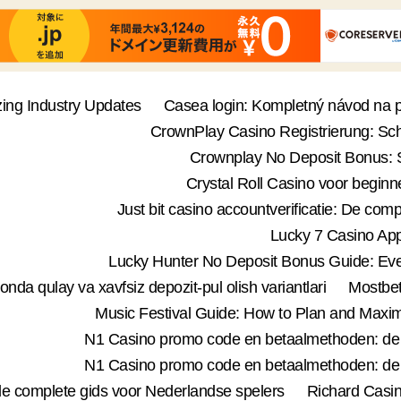
zing Industry Updates
Casea login: Kompletný návod na pr
CrownPlay Casino Registrierung: Schri
Crownplay No Deposit Bonus: S
Crystal Roll Casino voor beginne
Just bit casino accountverificatie: De co
Lucky 7 Casino App
Lucky Hunter No Deposit Bonus Guide: Eve
onda qulay va xavfsiz depozit‑pul olish variantlari
Mostbet
Music Festival Guide: How to Plan and Maxim
N1 Casino promo code en betaalmethoden: de 
N1 Casino promo code en betaalmethoden: de 
e complete gids voor Nederlandse spelers
Richard Casi