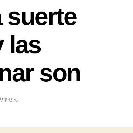
 suerte
 las
anar son
りません