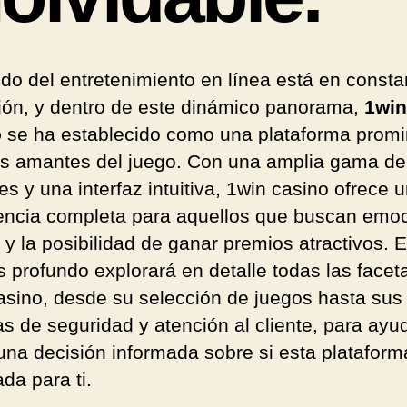
do del entretenimiento en línea está en consta
ión, y dentro de este dinámico panorama,
1win
o
se ha establecido como una plataforma prom
os amantes del juego. Con una amplia gama de
s y una interfaz intuitiva, 1win casino ofrece 
encia completa para aquellos que buscan emo
 y la posibilidad de ganar premios atractivos. 
is profundo explorará en detalle todas las facet
asino, desde su selección de juegos hasta sus
s de seguridad y atención al cliente, para ayu
una decisión informada sobre si esta plataform
da para ti.