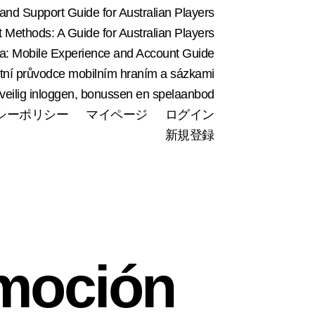
and Support Guide for Australian Players
Methods: A Guide for Australian Players
ia: Mobile Experience and Account Guide
etní průvodce mobilním hraním a sázkami
veilig inloggen, bonussen en spelaanbod
シーポリシー
マイページ
ログイン
新規登録
Emoción