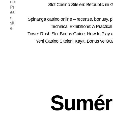
ord
Slot Casino Siteleri: Betpublic il
Pr
es
s
Spinanga casino online – recenze, bonusy, p
sit
Technical Exhibitions: A Practica
e
Tower Rush Slot Bonus Guide: How to Play 
Yeni Casino Siteleri: Kayıt, Bonus ve Güv
Sumérg