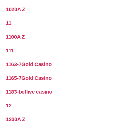
1020A Z
11
1100A Z
111
1163-7Gold Casino
1165-7Gold Casino
1183-betlive casino
12
1200A Z