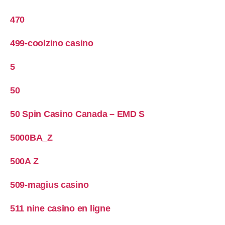
470
499-coolzino casino
5
50
50 Spin Casino Canada – EMD S
5000BA_Z
500A Z
509-magius casino
511 nine casino en ligne