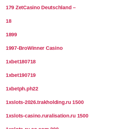
179 ZetCasino Deutschland –
18
1899
1997-BroWinner Casino
1xbet180718
1xbet190719
1xbetph.ph22
1xslots-2026.trakholding.ru 1500
1xslots-casino.ruralisation.ru 1500