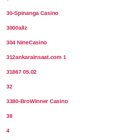
30-Spinanga Casino
3000allz
304 NineCasino
312ankarainsaat.com 1
31867 05.02
32
3380-BroWinner Casino
38
4