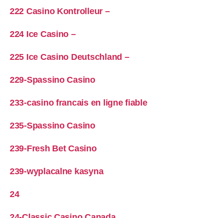
222 Casino Kontrolleur –
224 Ice Casino –
225 Ice Casino Deutschland –
229-Spassino Casino
233-casino francais en ligne fiable
235-Spassino Casino
239-Fresh Bet Casino
239-wyplacalne kasyna
24
24-Classic Casino Canada