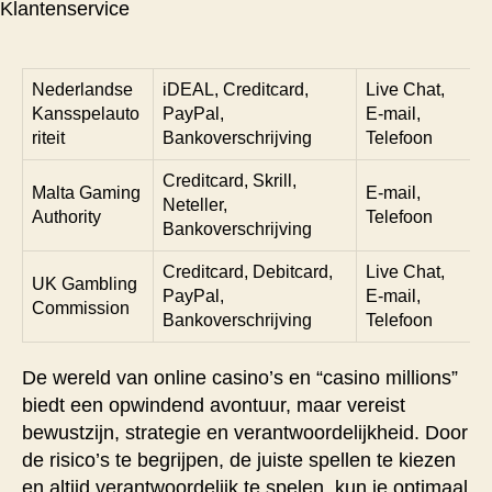
Klantenservice
Nederlandse
iDEAL, Creditcard,
Live Chat,
Kansspelauto
PayPal,
E-mail,
riteit
Bankoverschrijving
Telefoon
Creditcard, Skrill,
Malta Gaming
E-mail,
Neteller,
Authority
Telefoon
Bankoverschrijving
Creditcard, Debitcard,
Live Chat,
UK Gambling
PayPal,
E-mail,
Commission
Bankoverschrijving
Telefoon
De wereld van online casino’s en “casino millions”
biedt een opwindend avontuur, maar vereist
bewustzijn, strategie en verantwoordelijkheid. Door
de risico’s te begrijpen, de juiste spellen te kiezen
en altijd verantwoordelijk te spelen, kun je optimaal