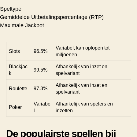
Speltype
Gemiddelde Uitbetalingspercentage (RTP)
Maximale Jackpot
Variabel, kan oplopen tot
Slots
96.5%
miljoenen
Blackjac
Afhankelijk van inzet en
99.5%
k
spelvariant
Afhankelijk van inzet en
Roulette
97.3%
spelvariant
Variabe
Afhankelijk van spelers en
Poker
l
inzetten
De populairste spellen bij