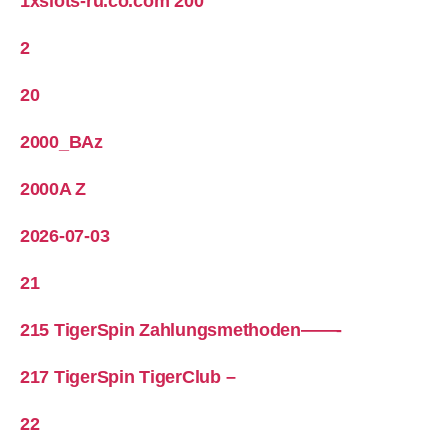
1xslots-ru.co.com 200
2
20
2000_BAz
2000A Z
2026-07-03
21
215 TigerSpin Zahlungsmethoden——-
217 TigerSpin TigerClub –
22