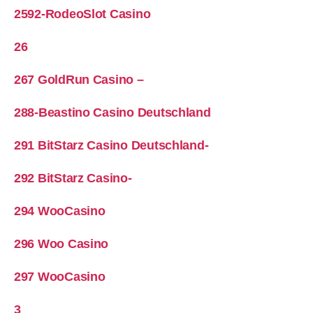
2592-RodeoSlot Casino
26
267 GoldRun Casino –
288-Beastino Casino Deutschland
291 BitStarz Casino Deutschland-
292 BitStarz Casino-
294 WooCasino
296 Woo Casino
297 WooCasino
3