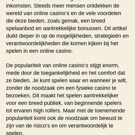
inkomsten. Steeds meer mensen ontdekken de
wereld van online casino’s en de vele voordelen
die deze bieden, zoals gemak, een breed
spelaanbod en aantrekkelijke bonussen. Dit artikel
duikt dieper in op de mogelijkheden, strategieën en
verantwoordelijkheden die komen kijken bij het
spelen in een online casino.
De populariteit van online casino’s stijgt enorm,
mede door de toegankelijkheid en het comfort dat
ze bieden. Je kunt spelen waar en wanneer je wilt,
zonder de noodzaak om een fysieke casino te
bezoeken. Dit maakt het spelen aantrekkelijker
voor een breed publiek, van beginnende spelers
tot ervaren high rollers. Maar met de toenemende
populariteit komt ook de noodzaak om bewust te
zijn van de risico’s en om verantwoordelijk te
spelen.