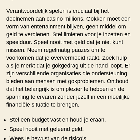
Verantwoordelijk spelen is cruciaal bij het
deelnemen aan casino millions. Gokken moet een
vorm van entertainment blijven, geen middel om
geld te verdienen. Stel limieten voor je inzetten en
speelduur. Speel nooit met geld dat je niet kunt
missen. Neem regelmatig pauzes om te
voorkomen dat je oververmoeid raakt. Zoek hulp
als je merkt dat je gokgedrag uit de hand loopt. Er
zijn verschillende organisaties die ondersteuning
bieden aan mensen met gokproblemen. Onthoud
dat het belangrijk is om plezier te hebben en de
spanning te ervaren zonder jezelf in een moeilijke
financiële situatie te brengen.
Stel een budget vast en houd je eraan.
Speel nooit met geleend geld.
Wees je bewust van de risico’s.