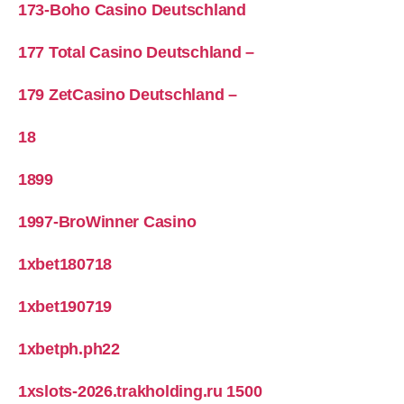
173-Boho Casino Deutschland
177 Total Casino Deutschland –
179 ZetCasino Deutschland –
18
1899
1997-BroWinner Casino
1xbet180718
1xbet190719
1xbetph.ph22
1xslots-2026.trakholding.ru 1500