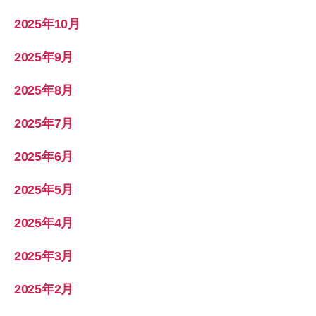
2025年10月
2025年9月
2025年8月
2025年7月
2025年6月
2025年5月
2025年4月
2025年3月
2025年2月