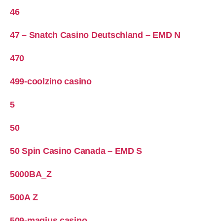
46
47 – Snatch Casino Deutschland – EMD N
470
499-coolzino casino
5
50
50 Spin Casino Canada – EMD S
5000BA_Z
500A Z
509-magius casino