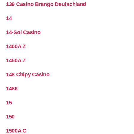
139 Casino Brango Deutschland
14
14-Sol Casino
1400A Z
1450A Z
148 Chipy Casino
1486
15
150
1500A G