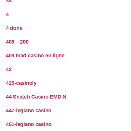
38
4
4 done
408 – 200
409 mad casino en ligne
42
425-casinoly
44 Snatch Casino EMD N
447-legiano casino
451-legiano casino