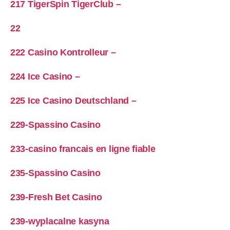
217 TigerSpin TigerClub –
22
222 Casino Kontrolleur –
224 Ice Casino –
225 Ice Casino Deutschland –
229-Spassino Casino
233-casino francais en ligne fiable
235-Spassino Casino
239-Fresh Bet Casino
239-wyplacalne kasyna