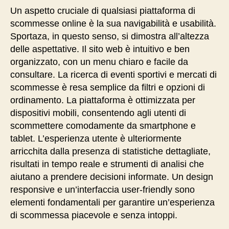
Un aspetto cruciale di qualsiasi piattaforma di
scommesse online è la sua navigabilità e usabilità.
Sportaza, in questo senso, si dimostra all’altezza
delle aspettative. Il sito web è intuitivo e ben
organizzato, con un menu chiaro e facile da
consultare. La ricerca di eventi sportivi e mercati di
scommesse è resa semplice da filtri e opzioni di
ordinamento. La piattaforma è ottimizzata per
dispositivi mobili, consentendo agli utenti di
scommettere comodamente da smartphone e
tablet. L’esperienza utente è ulteriormente
arricchita dalla presenza di statistiche dettagliate,
risultati in tempo reale e strumenti di analisi che
aiutano a prendere decisioni informate. Un design
responsive e un’interfaccia user-friendly sono
elementi fondamentali per garantire un’esperienza
di scommessa piacevole e senza intoppi.