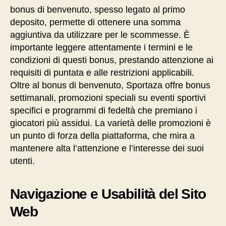
bonus di benvenuto, spesso legato al primo
deposito, permette di ottenere una somma
aggiuntiva da utilizzare per le scommesse. È
importante leggere attentamente i termini e le
condizioni di questi bonus, prestando attenzione ai
requisiti di puntata e alle restrizioni applicabili.
Oltre al bonus di benvenuto, Sportaza offre bonus
settimanali, promozioni speciali su eventi sportivi
specifici e programmi di fedeltà che premiano i
giocatori più assidui. La varietà delle promozioni è
un punto di forza della piattaforma, che mira a
mantenere alta l’attenzione e l’interesse dei suoi
utenti.
Navigazione e Usabilità del Sito
Web