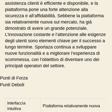
assistenza clienti è efficiente e disponibile, e la
piattaforma pone una forte attenzione alla
sicurezza e all’affidabilità. Sebbene la piattaforma
sia relativamente nuova sul mercato, ha già
dimostrato di avere un grande potenziale.
L’innovazione costante e l’attenzione alle esigenze
degli utenti sono elementi chiave per il successo a
lungo termine. Sportaza continua a sviluppare
nuove funzionalità e a migliorare l’esperienza di
scommessa, con l’obiettivo di diventare uno dei
principali operatori del settore.
Punti di Forza
Punti Deboli
Interfaccia
Piattaforma relativamente nuova
intuitiva