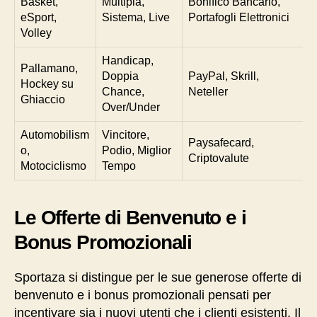
Basket,
Multipla,
Bonifico Bancario,
eSport,
Sistema, Live
Portafogli Elettronici
Volley
Handicap,
Pallamano,
Doppia
PayPal, Skrill,
Hockey su
Chance,
Neteller
Ghiaccio
Over/Under
Automobilism
Vincitore,
Paysafecard,
o,
Podio, Miglior
Criptovalute
Motociclismo
Tempo
Le Offerte di Benvenuto e i
Bonus Promozionali
Sportaza si distingue per le sue generose offerte di
benvenuto e i bonus promozionali pensati per
incentivare sia i nuovi utenti che i clienti esistenti. Il