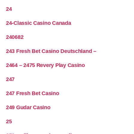
24
24-Classic Casino Canada
240682
243 Fresh Bet Casino Deutschland –
2464 – 2475 Revery Play Casino
247
247 Fresh Bet Casino
249 Gudar Casino
25