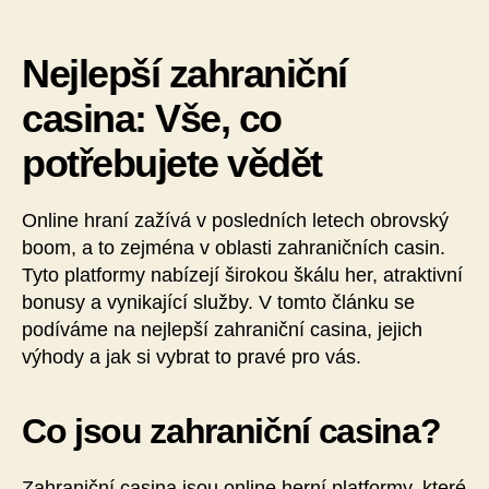
Nejlepší zahraniční
casina: Vše, co
potřebujete vědět
Online hraní zažívá v posledních letech obrovský
boom, a to zejména v oblasti zahraničních casin.
Tyto platformy nabízejí širokou škálu her, atraktivní
bonusy a vynikající služby. V tomto článku se
podíváme na nejlepší zahraniční casina, jejich
výhody a jak si vybrat to pravé pro vás.
Co jsou zahraniční casina?
Zahraniční casina jsou online herní platformy, které