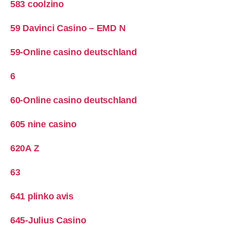
583 coolzino
59 Davinci Casino – EMD N
59-Online casino deutschland
6
60-Online casino deutschland
605 nine casino
620A Z
63
641 plinko avis
645-Julius Casino