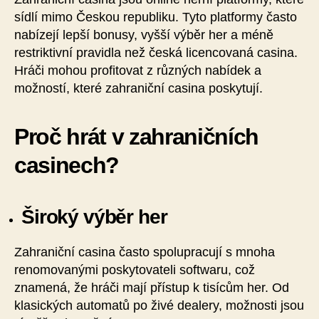
sídlí mimo Českou republiku. Tyto platformy často
nabízejí lepší bonusy, vyšší výběr her a méně
restriktivní pravidla než česká licencovaná casina.
Hráči mohou profitovat z různých nabídek a
možností, které zahraniční casina poskytují.
Proč hrát v zahraničních
casinech?
Široký výběr her
Zahraniční casina často spolupracují s mnoha
renomovanými poskytovateli softwaru, což
znamená, že hráči mají přístup k tisícům her. Od
klasických automatů po živé dealery, možnosti jsou