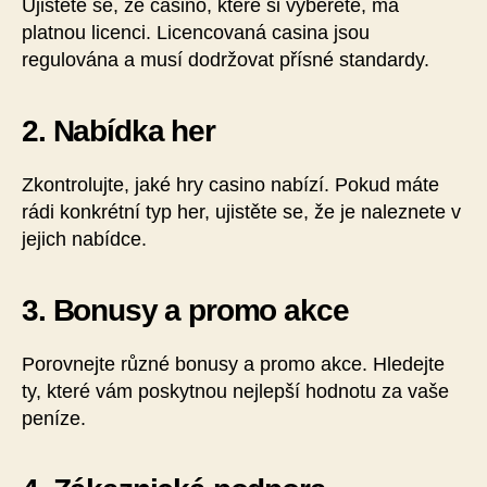
Ujistěte se, že casino, které si vyberete, má
platnou licenci. Licencovaná casina jsou
regulována a musí dodržovat přísné standardy.
2. Nabídka her
Zkontrolujte, jaké hry casino nabízí. Pokud máte
rádi konkrétní typ her, ujistěte se, že je naleznete v
jejich nabídce.
3. Bonusy a promo akce
Porovnejte různé bonusy a promo akce. Hledejte
ty, které vám poskytnou nejlepší hodnotu za vaše
peníze.