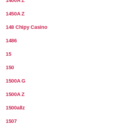
1400A Z
1450A Z
148 Chipy Casino
1486
15
150
1500A G
1500A Z
1500allz
1507