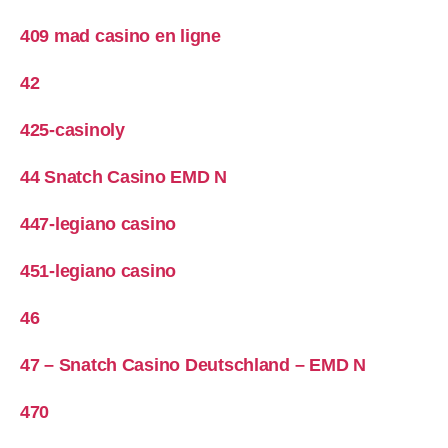
409 mad casino en ligne
42
425-casinoly
44 Snatch Casino EMD N
447-legiano casino
451-legiano casino
46
47 – Snatch Casino Deutschland – EMD N
470