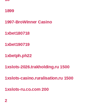
1899
1997-BroWinner Casino
1xbet180718
1xbet190719
1xbetph.ph22
1xslots-2026.trakholding.ru 1500
1xslots-casino.ruralisation.ru 1500
1xslots-ru.co.com 200
2