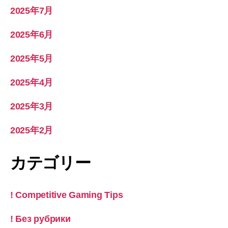
2025年7月
2025年6月
2025年5月
2025年4月
2025年3月
2025年2月
カテゴリー
! Competitive Gaming Tips
! Без рубрики