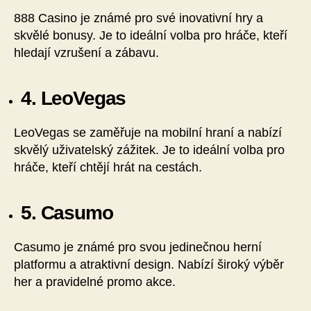
888 Casino je známé pro své inovativní hry a
skvělé bonusy. Je to ideální volba pro hráče, kteří
hledají vzrušení a zábavu.
4. LeoVegas
LeoVegas se zaměřuje na mobilní hraní a nabízí
skvělý uživatelský zážitek. Je to ideální volba pro
hráče, kteří chtějí hrát na cestách.
5. Casumo
Casumo je známé pro svou jedinečnou herní
platformu a atraktivní design. Nabízí široký výběr
her a pravidelné promo akce.