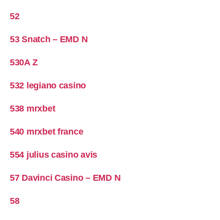
52
53 Snatch – EMD N
530A Z
532 legiano casino
538 mrxbet
540 mrxbet france
554 julius casino avis
57 Davinci Casino – EMD N
58