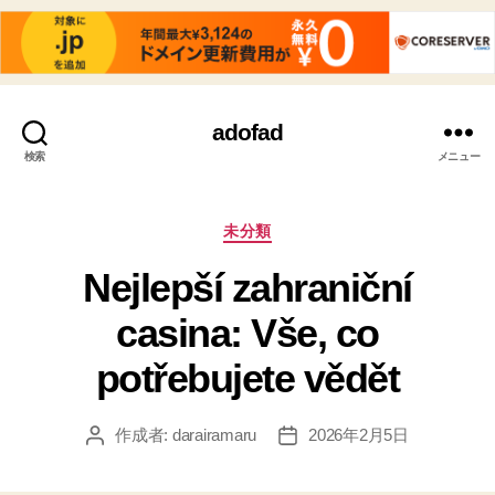
adofad
検索
メニュー
カ
未分類
テ
Nejlepší zahraniční
ゴ
リ
casina: Vše, co
ー
potřebujete vědět
作成者:
darairamaru
2026年2月5日
投
投
稿
稿
者
日