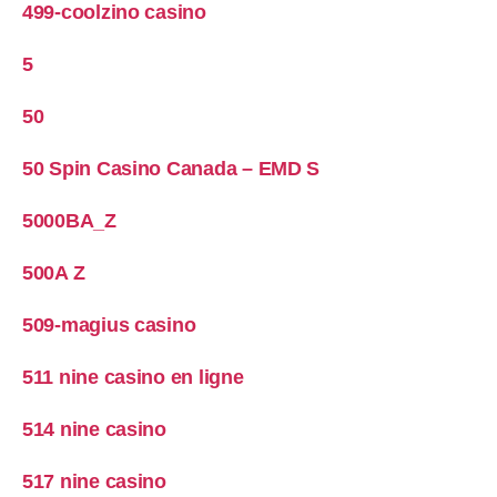
499-coolzino casino
5
50
50 Spin Casino Canada – EMD S
5000BA_Z
500A Z
509-magius casino
511 nine casino en ligne
514 nine casino
517 nine casino