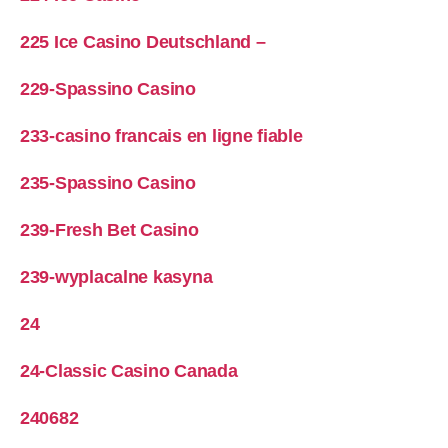
225 Ice Casino Deutschland –
229-Spassino Casino
233-casino francais en ligne fiable
235-Spassino Casino
239-Fresh Bet Casino
239-wyplacalne kasyna
24
24-Classic Casino Canada
240682