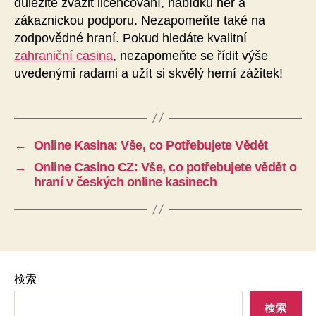
důležité zvážit licencování, nabídku her a
zákaznickou podporu. Nezapomeňte také na
zodpovědné hraní. Pokud hledáte kvalitní
zahraniční casina
, nezapomeňte se řídit výše
uvedenými radami a užít si skvělý herní zážitek!
←
Online Kasina: Vše, co Potřebujete Vědět
→
Online Casino CZ: Vše, co potřebujete vědět o
hraní v českých online kasinech
検索
検索