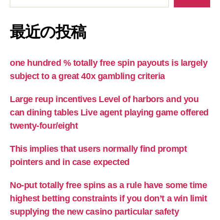
最近の投稿
one hundred % totally free spin payouts is largely
subject to a great 40x gambling criteria
Large reup incentives Level of harbors and you
can dining tables Live agent playing game offered
twenty-four/eight
This implies that users normally find prompt
pointers and in case expected
No-put totally free spins as a rule have some time
highest betting constraints if you don’t a win limit
supplying the new casino particular safety