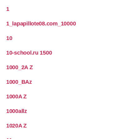
1
1_lapapillote08.com_10000
10
10-school.ru 1500
1000_2A Z
1000_BAz
1000A Z
1000allz
1020A Z