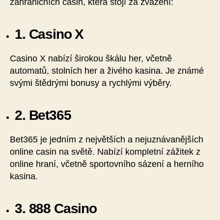
zahraničních casin, která stojí za zvážení:
1. Casino X
Casino X nabízí širokou škálu her, včetně
automatů, stolních her a živého kasina. Je známé
svými štědrými bonusy a rychlými výběry.
2. Bet365
Bet365 je jedním z největších a nejuznávanějších
online casin na světě. Nabízí kompletní zážitek z
online hraní, včetně sportovního sázení a herního
kasina.
3. 888 Casino