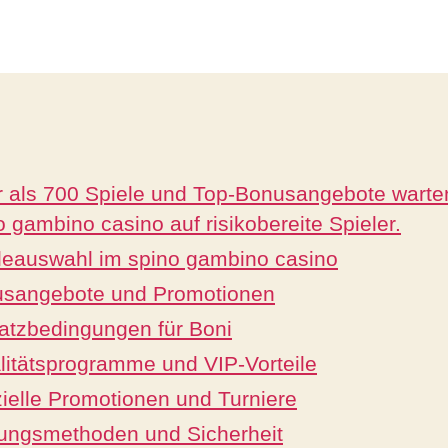
als
稿
700
日
Spiele
und
Top-
Bonusangebote
warten
im
 als 700 Spiele und Top-Bonusangebote warte
spino
gambino
o gambino casino auf risikobereite Spieler.
casino
leauswahl im spino gambino casino
auf
sangebote und Promotionen
risikobereite
Spieler.
tzbedingungen für Boni
へ
litätsprogramme und VIP-Vorteile
の
ielle Promotionen und Turniere
ungsmethoden und Sicherheit