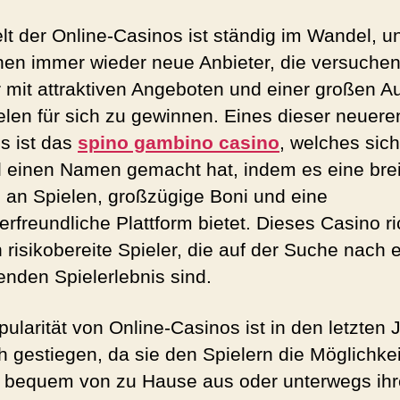
lt der Online-Casinos ist ständig im Wandel, u
hen immer wieder neue Anbieter, die versuchen
r mit attraktiven Angeboten und einer großen A
elen für sich zu gewinnen. Eines dieser neuere
s ist das
spino gambino casino
, welches sich
l einen Namen gemacht hat, indem es eine brei
e an Spielen, großzügige Boni und eine
erfreundliche Plattform bietet. Dieses Casino ri
n risikobereite Spieler, die auf der Suche nach
enden Spielerlebnis sind.
pularität von Online-Casinos ist in den letzten 
ch gestiegen, da sie den Spielern die Möglichkei
, bequem von zu Hause aus oder unterwegs ihr