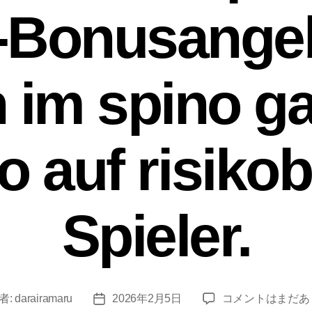
-Bonusange
n im spino g
o auf risikob
Spieler.
Mehr
者:
darairamaru
2026年2月5日
コメントはまだあ
投