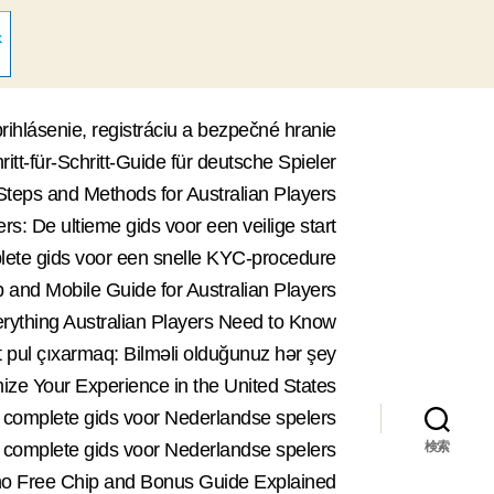
ihlásenie, registráciu a bezpečné hranie
tt‑für‑Schritt‑Guide für deutsche Spieler
teps and Methods for Australian Players
rs: De ultieme gids voor een veilige start
mplete gids voor een snelle KYC-procedure
 and Mobile Guide for Australian Players
rything Australian Players Need to Know
 pul çıxarmaq: Bilməli olduğunuz hər şey
ize Your Experience in the United States
complete gids voor Nederlandse spelers
complete gids voor Nederlandse spelers
検索
no Free Chip and Bonus Guide Explained