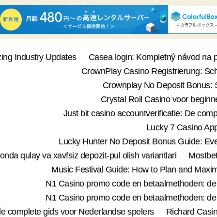
zing Industry Updates
Casea login: Kompletný návod na pr
CrownPlay Casino Registrierung: Schri
Crownplay No Deposit Bonus: S
Crystal Roll Casino voor beginne
Just bit casino accountverificatie: De co
Lucky 7 Casino App
Lucky Hunter No Deposit Bonus Guide: Eve
onda qulay va xavfsiz depozit‑pul olish variantlari
Mostbet
Music Festival Guide: How to Plan and Maxim
N1 Casino promo code en betaalmethoden: de 
N1 Casino promo code en betaalmethoden: de 
e complete gids voor Nederlandse spelers
Richard Casi