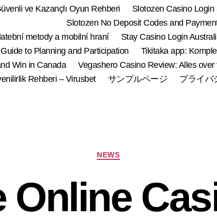
e Güvenli ve Kazançlı Oyun Rehberi
Slotozen Casino Login 
Slotozen No Deposit Codes and Payment 
latební metody a mobilní hraní
Stay Casino Login Austral
l Guide to Planning and Participation
Tikitaka app: Kompl
and Win in Canada
Vegashero Casino Review: Alles over 
enilirlik Rehberi – Virusbet
サンプルページ
プライバ
カ
NEWS
テ
ゴ
 Online Cas
リ
ー