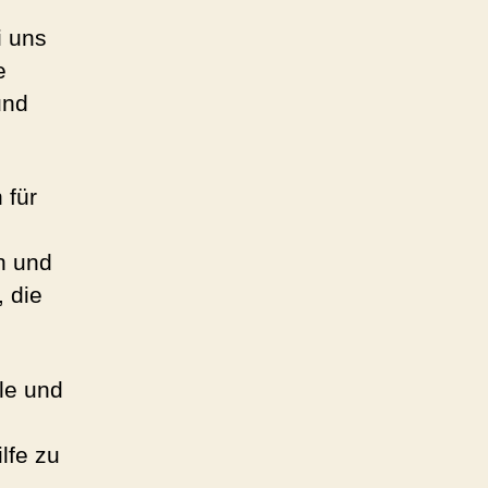
i uns
e
und
 für
n und
 die
le und
lfe zu