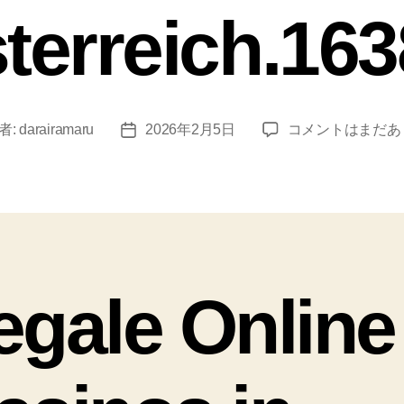
sterreich.163
Legale
者:
darairamaru
2026年2月5日
コメントはまだあ
投
Online
稿
Casinos
日
in
sterreich.1638
へ
の
egale Online