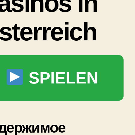
asinos in
sterreich
SPIELEN
держимое