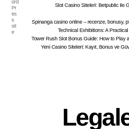
ord
Slot Casino Siteleri: Betpublic il
Pr
es
s
Spinanga casino online – recenze, bonusy, p
sit
Technical Exhibitions: A Practica
e
Tower Rush Slot Bonus Guide: How to Play 
Yeni Casino Siteleri: Kayıt, Bonus ve Güv
Legale