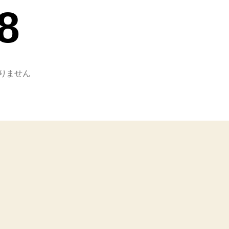
8
りません