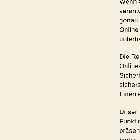
Wenn S
verant
genau 
Online
unterh
Die Re
Online
Sicher
sicher
Ihnen 
Unser 
Funkti
präsen
bieten