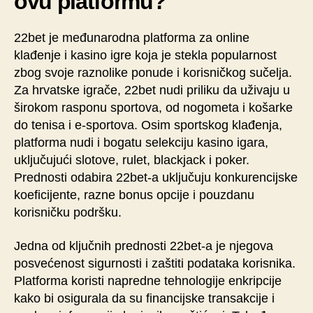
ovu platformu?
22bet je međunarodna platforma za online
klađenje i kasino igre koja je stekla popularnost
zbog svoje raznolike ponude i korisničkog sučelja.
Za hrvatske igrače, 22bet nudi priliku da uživaju u
širokom rasponu sportova, od nogometa i košarke
do tenisa i e-sportova. Osim sportskog klađenja,
platforma nudi i bogatu selekciju kasino igara,
uključujući slotove, rulet, blackjack i poker.
Prednosti odabira 22bet-a uključuju konkurencijske
koeficijente, razne bonus opcije i pouzdanu
korisničku podršku.
Jedna od ključnih prednosti 22bet-a je njegova
posvećenost sigurnosti i zaštiti podataka korisnika.
Platforma koristi napredne tehnologije enkripcije
kako bi osigurala da su financijske transakcije i