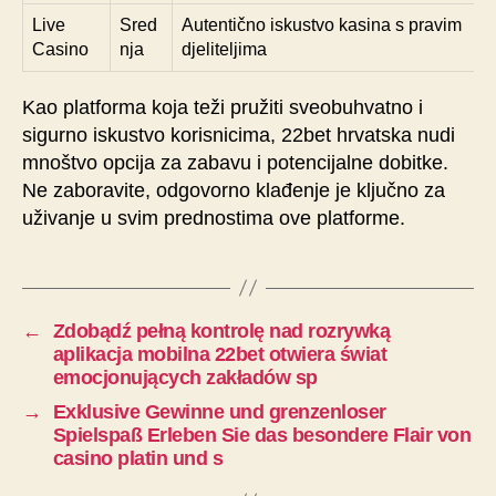
Live
Sred
Autentično iskustvo kasina s pravim
Casino
nja
djeliteljima
Kao platforma koja teži pružiti sveobuhvatno i
sigurno iskustvo korisnicima, 22bet hrvatska nudi
mnoštvo opcija za zabavu i potencijalne dobitke.
Ne zaboravite, odgovorno klađenje je ključno za
uživanje u svim prednostima ove platforme.
←
Zdobądź pełną kontrolę nad rozrywką
aplikacja mobilna 22bet otwiera świat
emocjonujących zakładów sp
→
Exklusive Gewinne und grenzenloser
Spielspaß Erleben Sie das besondere Flair von
casino platin und s