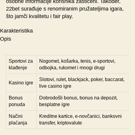
osobne informacije korisnika zaštićeni. Također,
22bet surađuje s renomiranim pružateljima igara,
što jamči kvalitetu i fair play.
Karakteristika
Opis
Sportovi za
Nogomet, košarka, tenis, e-sportovi,
klađenje
odbojka, rukomet i mnogi drugi
Slotovi, rulet, blackjack, poker, baccarat,
Kasino igre
live casino igre
Bonus
Dobrodošli bonus, bonus na depozit,
ponuda
besplatne igre
Načini
Kreditne kartice, e-novčanici, bankovni
plaćanja
transfer, kriptovalute