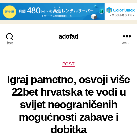
adofad
検索
メニュー
カ
POST
テ
Igraj pametno, osvoji više
ゴ
リ
22bet hrvatska te vodi u
ー
svijet neograničenih
mogućnosti zabave i
dobitka