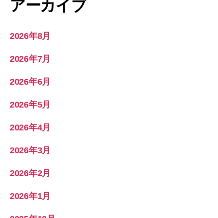
アーカイブ
2026年8月
2026年7月
2026年6月
2026年5月
2026年4月
2026年3月
2026年2月
2026年1月