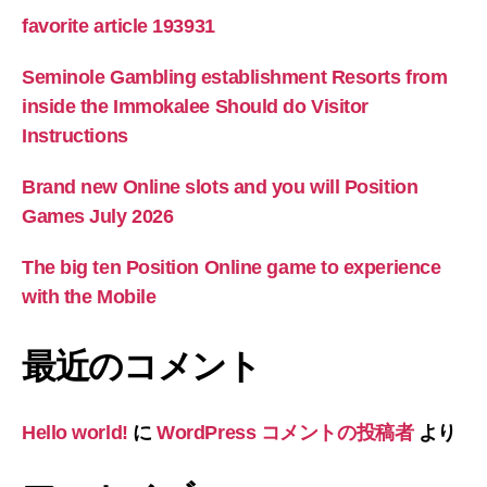
favorite article 193931
Seminole Gambling establishment Resorts from
inside the Immokalee Should do Visitor
Instructions
Brand new Online slots and you will Position
Games July 2026
The big ten Position Online game to experience
with the Mobile
最近のコメント
Hello world!
に
WordPress コメントの投稿者
より