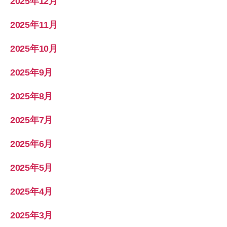
2025年12月
2025年11月
2025年10月
2025年9月
2025年8月
2025年7月
2025年6月
2025年5月
2025年4月
2025年3月