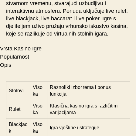
stvarnom vremenu, stvarajući uzbudljivu i
interaktivnu atmosferu. Ponuda uključuje live rulet,
live blackjack, live baccarat i live poker. Igre s
djeliteljem uživo pružaju vrhunsko iskustvo kasina,
koje se razlikuje od virtualnih stolnih igara.
Vrsta Kasino Igre
Popularnost
Opis
Viso
Raznoliki izbor tema i bonus
Slotovi
ka
funkcija
Viso
Klasična kasino igra s različitim
Rulet
ka
varijacijama
Blackjac
Viso
Igra vještine i strategije
k
ka