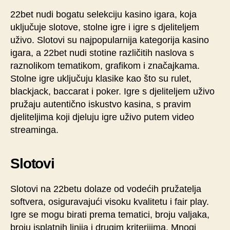
22bet nudi bogatu selekciju kasino igara, koja
uključuje slotove, stolne igre i igre s djeliteljem
uživo. Slotovi su najpopularnija kategorija kasino
igara, a 22bet nudi stotine različitih naslova s
raznolikom tematikom, grafikom i značajkama.
Stolne igre uključuju klasike kao što su rulet,
blackjack, baccarat i poker. Igre s djeliteljem uživo
pružaju autentično iskustvo kasina, s pravim
djeliteljima koji djeluju igre uživo putem video
streaminga.
Slotovi
Slotovi na 22betu dolaze od vodećih pružatelja
softvera, osiguravajući visoku kvalitetu i fair play.
Igre se mogu birati prema tematici, broju valjaka,
broju isplatnih linija i drugim kriterijima. Mnogi