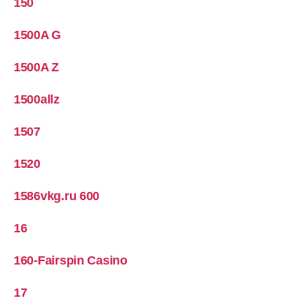
150
1500A G
1500A Z
1500allz
1507
1520
1586vkg.ru 600
16
160-Fairspin Casino
17