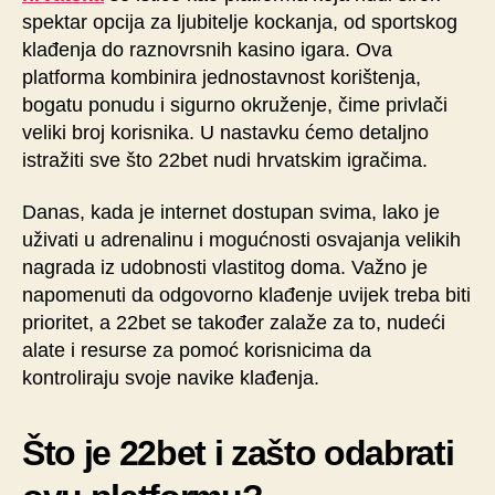
spektar opcija za ljubitelje kockanja, od sportskog
klađenja do raznovrsnih kasino igara. Ova
platforma kombinira jednostavnost korištenja,
bogatu ponudu i sigurno okruženje, čime privlači
veliki broj korisnika. U nastavku ćemo detaljno
istražiti sve što 22bet nudi hrvatskim igračima.
Danas, kada je internet dostupan svima, lako je
uživati u adrenalinu i mogućnosti osvajanja velikih
nagrada iz udobnosti vlastitog doma. Važno je
napomenuti da odgovorno klađenje uvijek treba biti
prioritet, a 22bet se također zalaže za to, nudeći
alate i resurse za pomoć korisnicima da
kontroliraju svoje navike klađenja.
Što je 22bet i zašto odabrati