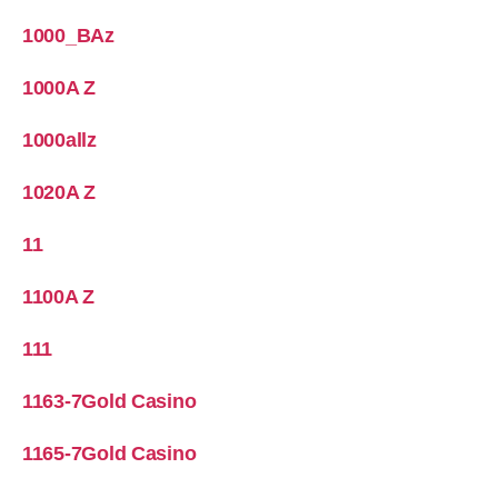
1000_BAz
1000A Z
1000allz
1020A Z
11
1100A Z
111
1163-7Gold Casino
1165-7Gold Casino