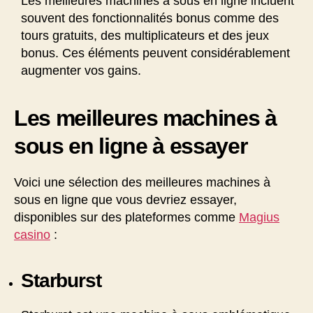
Les meilleures machines à sous en ligne incluent
souvent des fonctionnalités bonus comme des
tours gratuits, des multiplicateurs et des jeux
bonus. Ces éléments peuvent considérablement
augmenter vos gains.
Les meilleures machines à
sous en ligne à essayer
Voici une sélection des meilleures machines à
sous en ligne que vous devriez essayer,
disponibles sur des plateformes comme
Magius
casino
:
Starburst