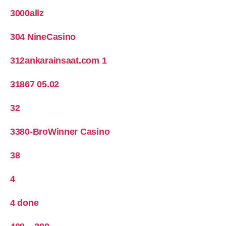
3000allz
304 NineCasino
312ankarainsaat.com 1
31867 05.02
32
3380-BroWinner Casino
38
4
4 done