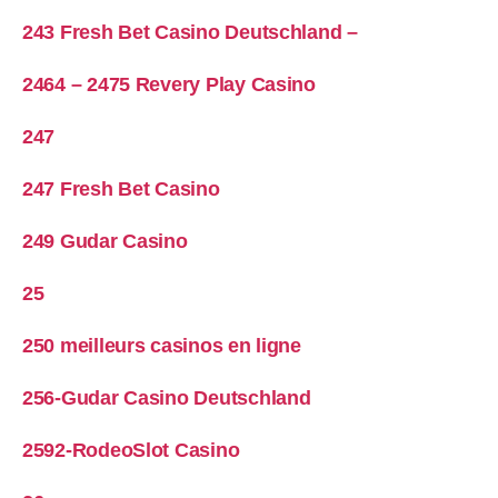
243 Fresh Bet Casino Deutschland –
2464 – 2475 Revery Play Casino
247
247 Fresh Bet Casino
249 Gudar Casino
25
250 meilleurs casinos en ligne
256-Gudar Casino Deutschland
2592-RodeoSlot Casino