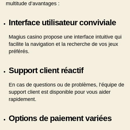
multitude d’avantages :
Interface utilisateur conviviale
Magius casino propose une interface intuitive qui
facilite la navigation et la recherche de vos jeux
préférés.
Support client réactif
En cas de questions ou de problèmes, l’équipe de
support client est disponible pour vous aider
rapidement.
Options de paiement variées