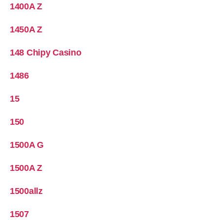
1400A Z
1450A Z
148 Chipy Casino
1486
15
150
1500A G
1500A Z
1500allz
1507