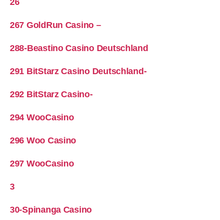
26
267 GoldRun Casino –
288-Beastino Casino Deutschland
291 BitStarz Casino Deutschland-
292 BitStarz Casino-
294 WooCasino
296 Woo Casino
297 WooCasino
3
30-Spinanga Casino