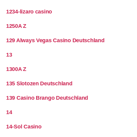
1234-lizaro casino
1250A Z
129 Always Vegas Casino Deutschland
13
1300A Z
135 Slotozen Deutschland
139 Casino Brango Deutschland
14
14-Sol Casino