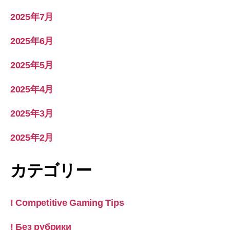
2025年7月
2025年6月
2025年5月
2025年4月
2025年3月
2025年2月
カテゴリー
! Competitive Gaming Tips
! Без рубрики