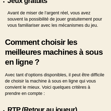
Jeux gratuits
Avant de miser de l’argent réel, vous avez
souvent la possibilité de jouer gratuitement pour
vous familiariser avec les mécanismes du jeu.
Comment choisir les
meilleures machines à sous
en ligne ?
Avec tant d’options disponibles, il peut être difficile
de choisir la machine à sous en ligne qui vous
convient le mieux. Voici quelques critères à
prendre en compte :
RTP (Retour au joueur)