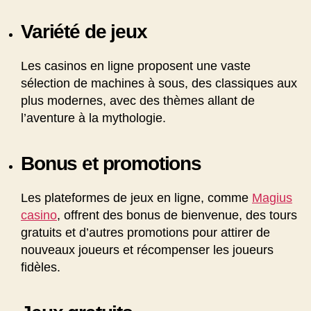
Variété de jeux
Les casinos en ligne proposent une vaste
sélection de machines à sous, des classiques aux
plus modernes, avec des thèmes allant de
l’aventure à la mythologie.
Bonus et promotions
Les plateformes de jeux en ligne, comme
Magius
casino
, offrent des bonus de bienvenue, des tours
gratuits et d’autres promotions pour attirer de
nouveaux joueurs et récompenser les joueurs
fidèles.