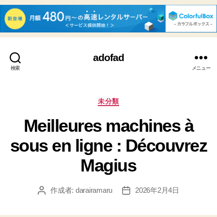
adofad
検索
メニュー
カ
未分類
テ
Meilleures machines à
ゴ
リ
sous en ligne : Découvrez
ー
Magius
作成者:
darairamaru
2026年2月4日
投
投
稿
稿
者
日