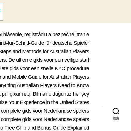
ihlásenie, registráciu a bezpečné hranie
tt‑für‑Schritt‑Guide für deutsche Spieler
teps and Methods for Australian Players
rs: De ultieme gids voor een veilige start
mplete gids voor een snelle KYC-procedure
 and Mobile Guide for Australian Players
rything Australian Players Need to Know
 pul çıxarmaq: Bilməli olduğunuz hər şey
ize Your Experience in the United States
complete gids voor Nederlandse spelers
complete gids voor Nederlandse spelers
検索
no Free Chip and Bonus Guide Explained