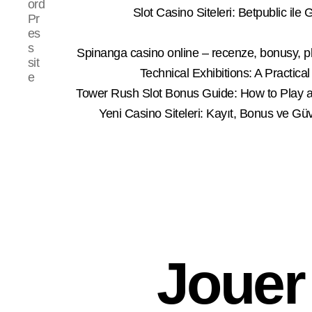
ord
Slot Casino Siteleri: Betpublic il
Pr
es
s
Spinanga casino online – recenze, bonusy, p
sit
Technical Exhibitions: A Practica
e
Tower Rush Slot Bonus Guide: How to Play 
Yeni Casino Siteleri: Kayıt, Bonus ve Güv
Jouer