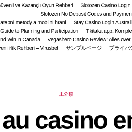
e Güvenli ve Kazançlı Oyun Rehberi
Slotozen Casino Login 
Slotozen No Deposit Codes and Payment 
latební metody a mobilní hraní
Stay Casino Login Austral
l Guide to Planning and Participation
Tikitaka app: Kompl
and Win in Canada
Vegashero Casino Review: Alles over 
enilirlik Rehberi – Virusbet
サンプルページ
プライバ
カ
未分類
テ
ゴ
 au casino en
リ
ー