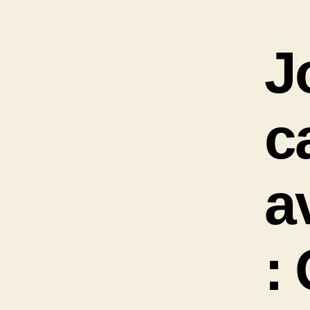
J
c
a
: