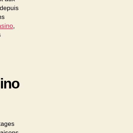
 depuis
ns
asino
,
s
ino
tages
raisons