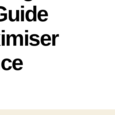
Guide
imiser
nce