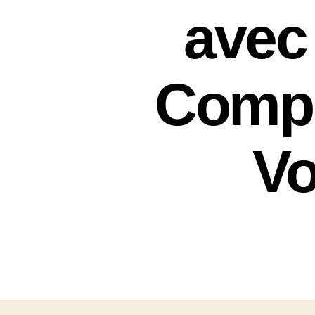
avec
Compl
Vo