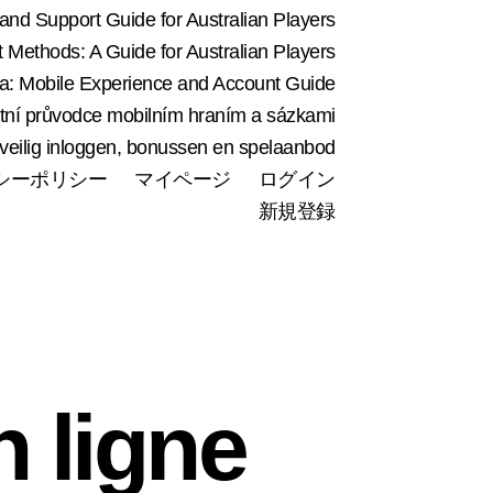
and Support Guide for Australian Players
Methods: A Guide for Australian Players
ia: Mobile Experience and Account Guide
etní průvodce mobilním hraním a sázkami
veilig inloggen, bonussen en spelaanbod
シーポリシー
マイページ
ログイン
新規登録
 ligne