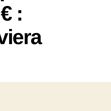
€ :
viera