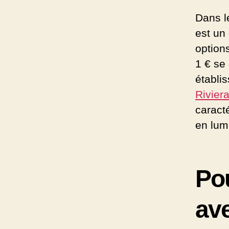
Dans l
est un 
option
1 € se 
établi
Rivier
caracté
en lum
Pou
av