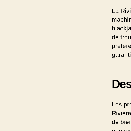
La Riv
machin
blackja
de tro
préfére
garant
Des
Les pr
Rivier
de bie
peuven