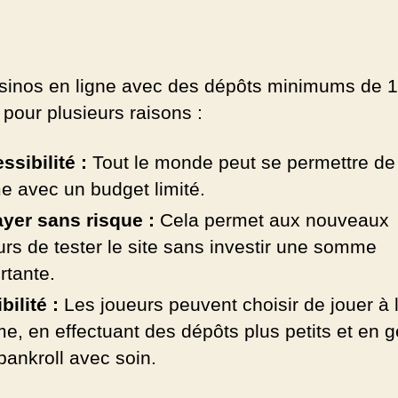
sinos en ligne avec des dépôts minimums de 1
 pour plusieurs raisons :
ssibilité :
Tout le monde peut se permettre de 
 avec un budget limité.
yer sans risque :
Cela permet aux nouveaux
urs de tester le site sans investir une somme
rtante.
bilité :
Les joueurs peuvent choisir de jouer à 
me, en effectuant des dépôts plus petits et en g
 bankroll avec soin.