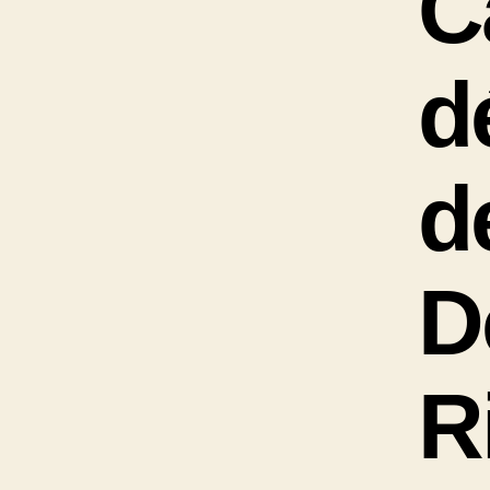
C
d
de
D
R