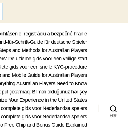
ihlásenie, registráciu a bezpečné hranie
tt‑für‑Schritt‑Guide für deutsche Spieler
teps and Methods for Australian Players
rs: De ultieme gids voor een veilige start
mplete gids voor een snelle KYC-procedure
 and Mobile Guide for Australian Players
rything Australian Players Need to Know
 pul çıxarmaq: Bilməli olduğunuz hər şey
ize Your Experience in the United States
complete gids voor Nederlandse spelers
complete gids voor Nederlandse spelers
検索
no Free Chip and Bonus Guide Explained