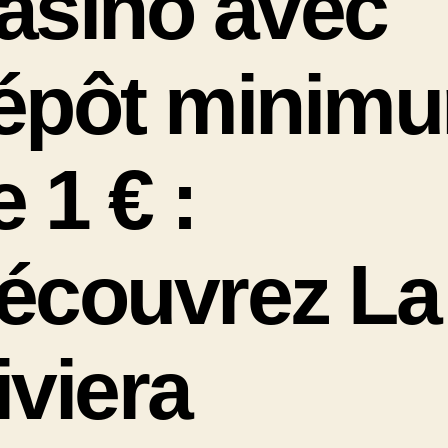
asino avec
épôt minim
 1 € :
écouvrez La
iviera