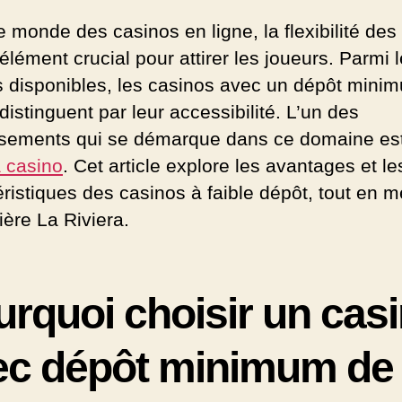
e monde des casinos en ligne, la flexibilité des
élément crucial pour attirer les joueurs. Parmi 
s disponibles, les casinos avec un dépôt mini
distinguent par leur accessibilité. L’un des
ssements qui se démarque dans ce domaine es
a casino
. Cet article explore les avantages et le
ristiques des casinos à faible dépôt, tout en m
ière La Riviera.
rquoi choisir un cas
ec dépôt minimum de 