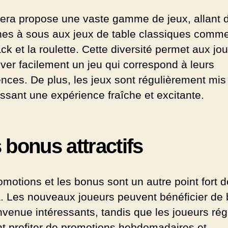
iera propose une vaste gamme de jeux, allant 
es à sous aux jeux de table classiques comme
ck et la roulette. Cette diversité permet aux jo
uver facilement un jeu qui correspond à leurs
nces. De plus, les jeux sont régulièrement mis 
issant une expérience fraîche et excitante.
 bonus attractifs
omotions et les bonus sont un autre point fort 
a. Les nouveaux joueurs peuvent bénéficier de
nvenue intéressants, tandis que les joueurs rég
t profiter de promotions hebdomadaires et