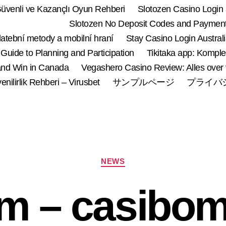
e Güvenli ve Kazançlı Oyun Rehberi
Slotozen Casino Login 
Slotozen No Deposit Codes and Payment 
latební metody a mobilní hraní
Stay Casino Login Austral
l Guide to Planning and Participation
Tikitaka app: Kompl
and Win in Canada
Vegashero Casino Review: Alles over 
enilirlik Rehberi – Virusbet
サンプルページ
プライバ
カ
NEWS
テ
ゴ
m – casibom
リ
ー