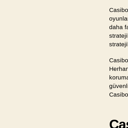
Casibom
oyunlar
daha fa
strate
stratej
Casibo
Herhang
korumak
güvenl
Casibo
Ca