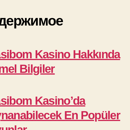
держимое
sibom Kasino Hakkında
mel Bilgiler
sibom Kasino’da
nanabilecek En Popüler
unlar