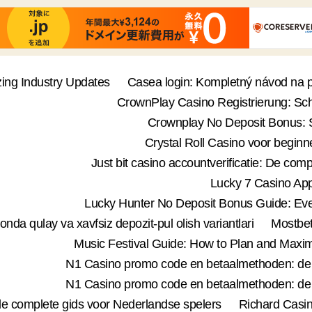
zing Industry Updates
Casea login: Kompletný návod na pr
CrownPlay Casino Registrierung: Schri
Crownplay No Deposit Bonus: S
Crystal Roll Casino voor beginne
Just bit casino accountverificatie: De co
Lucky 7 Casino App
Lucky Hunter No Deposit Bonus Guide: Eve
onda qulay va xavfsiz depozit‑pul olish variantlari
Mostbet
Music Festival Guide: How to Plan and Maxim
N1 Casino promo code en betaalmethoden: de 
N1 Casino promo code en betaalmethoden: de 
e complete gids voor Nederlandse spelers
Richard Casi