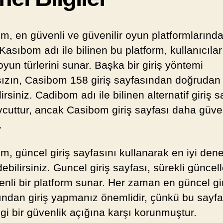
m, en güvenli ve güvenilir oyun platformlarınd
. Kasıbom adı ile bilinen bu platform, kullanıcıla
 oyun türlerini sunar. Başka bir giriş yöntemi
ızın, Casibom 158 giriş sayfasından doğrudan 
irsiniz. Cadibom adı ile bilinen alternatif giriş s
cuttur, ancak Casibom giriş sayfası daha güve
.
m, güncel giriş sayfasını kullanarak en iyi den
ebilirsiniz. Guncel giriş sayfası, sürekli günce
enli bir platform sunar. Her zaman en güncel gi
ından giriş yapmanız önemlidir, çünkü bu sayfa
gi bir güvenlik açığına karşı korunmuştur.