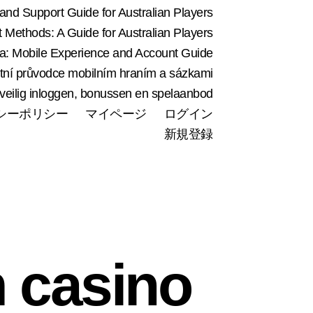
and Support Guide for Australian Players
Methods: A Guide for Australian Players
ia: Mobile Experience and Account Guide
etní průvodce mobilním hraním a sázkami
veilig inloggen, bonussen en spelaanbod
シーポリシー
マイページ
ログイン
新規登録
 casino