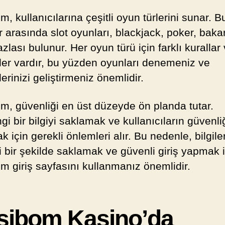
, kullanıcılarına çeşitli oyun türlerini sunar. B
 arasında slot oyunları, blackjack, poker, baka
zlası bulunur. Her oyun türü için farklı kurallar
jiler vardır, bu yüzden oyunları denemeniz ve
ilerinizi geliştirmeniz önemlidir.
m, güvenliği en üst düzeyde ön planda tutar.
i bir bilgiyi saklamak ve kullanıcıların güvenli
 için gerekli önlemleri alır. Bu nedenle, bilgiler
i bir şekilde saklamak ve güvenli giriş yapmak i
m giriş sayfasını kullanmanız önemlidir.
sibom Kasino’da