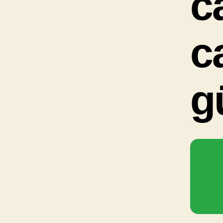
c
c
g