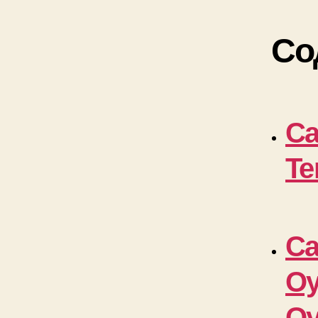
Со
Ca
Te
Ca
Oy
Oy