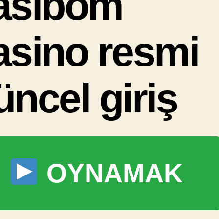
asibom
asino resmi
üncel giriş
OYNAMAK